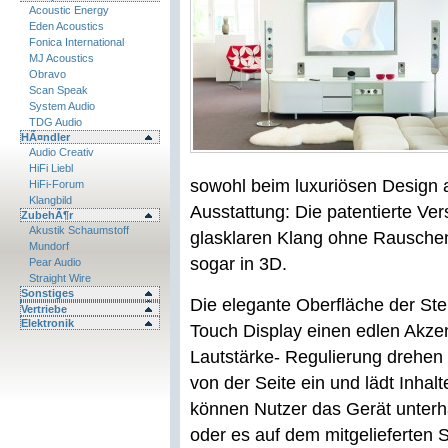
Acoustic Energy
Eden Acoustics
Fonica International
MJ Acoustics
Obravo
Scan Speak
System Audio
TDG Audio
HÃ¤ndler
Audio Creativ
HiFi Liebl
sowohl beim luxuriösen Design 
HiFi-Forum
Klangbild
Ausstattung: Die patentierte Vers
ZubehÃ¶r
Akustik Schaumstoff
glasklaren Klang ohne Rauschen
Mundorf
sogar in 3D.
Pear Audio
Straight Wire
Sonstiges
Die elegante Oberfläche der Ste
Vertriebe
Elektronik
Touch Display einen edlen Akzen
Lautstärke- Regulierung drehen l
von der Seite ein und lädt Inha
können Nutzer das Gerät unter
oder es auf dem mitgelieferten