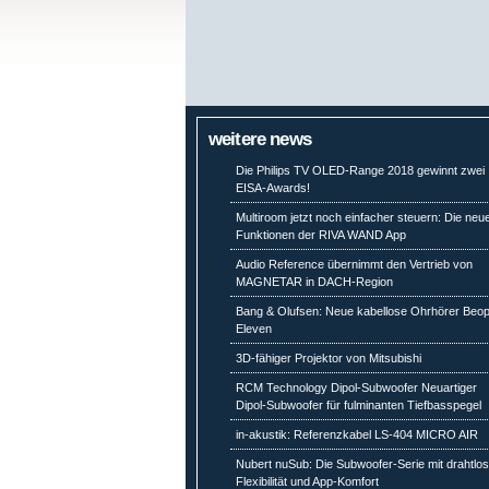
weitere news
Die Philips TV OLED-Range 2018 gewinnt zwei
EISA-Awards!
Multiroom jetzt noch einfacher steuern: Die neu
Funktionen der RIVA WAND App
Audio Reference übernimmt den Vertrieb von
MAGNETAR in DACH-Region
Bang & Olufsen: Neue kabellose Ohrhörer Beop
Eleven
3D-fähiger Projektor von Mitsubishi
RCM Technology Dipol-Subwoofer Neuartiger
Dipol-Subwoofer für fulminanten Tiefbasspegel
in-akustik: Referenzkabel LS-404 MICRO AIR
Nubert nuSub: Die Subwoofer-Serie mit drahtlo
Flexibilität und App-Komfort