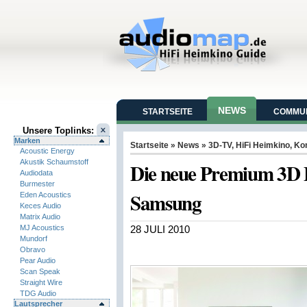
NEWS
STARTSEITE
COMMUN
Unsere Toplinks:
Marken
Startseite
»
News
»
3D-TV
,
HiFi Heimkino
,
Ko
Acoustic Energy
Akustik Schaumstoff
Die neue Premium 3D 
Audiodata
Burmester
Samsung
Eden Acoustics
Keces Audio
Matrix Audio
MJ Acoustics
28 JULI 2010
Mundorf
Obravo
Pear Audio
Scan Speak
Straight Wire
TDG Audio
Lautsprecher