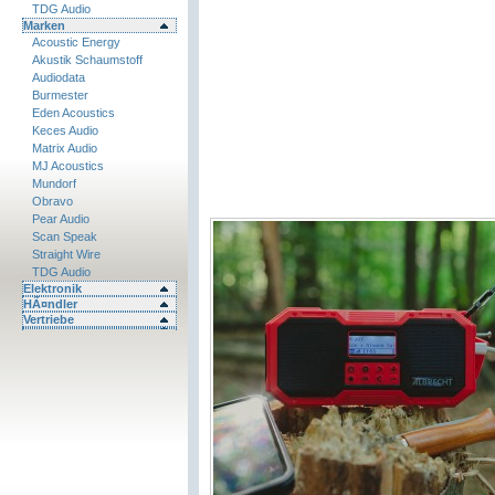
TDG Audio
Marken
Acoustic Energy
Akustik Schaumstoff
Audiodata
Burmester
Eden Acoustics
Keces Audio
Matrix Audio
MJ Acoustics
Mundorf
Obravo
Pear Audio
Scan Speak
Straight Wire
TDG Audio
Elektronik
HÃ¤ndler
Vertriebe