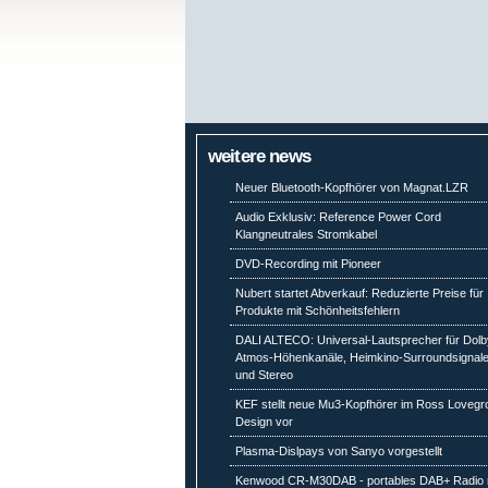
weitere news
Neuer Bluetooth-Kopfhörer von Magnat.LZR
Audio Exklusiv: Reference Power Cord
Klangneutrales Stromkabel
DVD-Recording mit Pioneer
Nubert startet Abverkauf: Reduzierte Preise für
Produkte mit Schönheitsfehlern
DALI ALTECO: Universal-Lautsprecher für Dolb
Atmos-Höhenkanäle, Heimkino-Surroundsignal
und Stereo
KEF stellt neue Mu3-Kopfhörer im Ross Lovegr
Design vor
Plasma-Dislpays von Sanyo vorgestellt
Kenwood CR-M30DAB - portables DAB+ Radio 