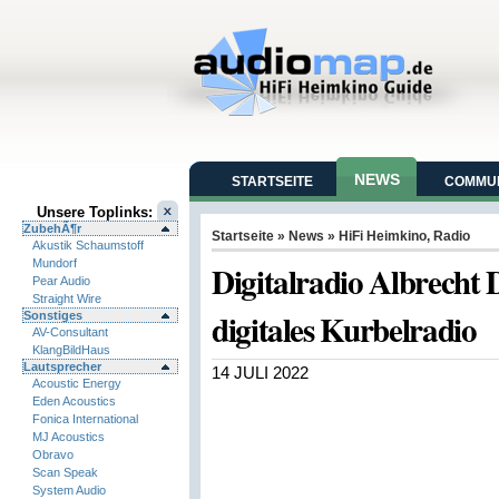
NEWS
STARTSEITE
COMMUN
Unsere Toplinks:
ZubehÃ¶r
Startseite
»
News
»
HiFi Heimkino
,
Radio
Akustik Schaumstoff
Mundorf
Digitalradio Albrecht 
Pear Audio
Straight Wire
digitales Kurbelradio
Sonstiges
AV-Consultant
KlangBildHaus
Lautsprecher
14 JULI 2022
Acoustic Energy
Eden Acoustics
Fonica International
MJ Acoustics
Obravo
Scan Speak
System Audio