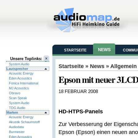
NEWS
STARTSEITE
COMMUN
Unsere Toplinks:
System Audio
Startseite
»
News
» Allgemein
Lautsprecher
Acoustic Energy
Epson mit neuer 3LCD
Eden Acoustics
Fonica International
MJ Acoustics
18 FEBRUAR 2008
Obravo
Scan Speak
System Audio
TDG Audio
HD-HTPS-Panels
Marken
Acoustic Energy
Akustik Schaumstoff
Zur Verbesserung der Eigenscha
Audiodata
Epson (Epson) einen neuen ano
Burmester
Eden Acoustics