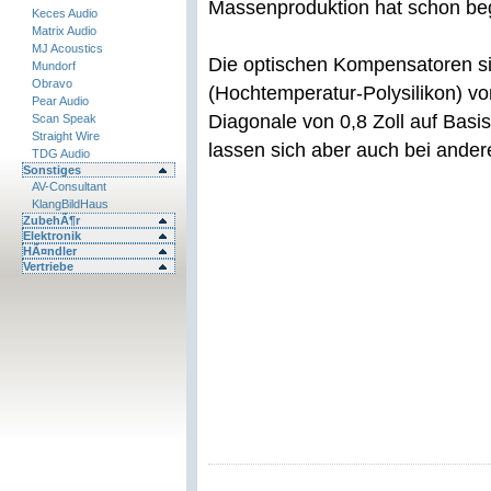
Massenproduktion hat schon be
Keces Audio
Matrix Audio
MJ Acoustics
Die optischen Kompensatoren s
Mundorf
Obravo
(Hochtemperatur-Polysilikon) v
Pear Audio
Diagonale von 0,8 Zoll auf Basi
Scan Speak
Straight Wire
lassen sich aber auch bei ande
TDG Audio
Sonstiges
AV-Consultant
KlangBildHaus
ZubehÃ¶r
Elektronik
HÃ¤ndler
Vertriebe