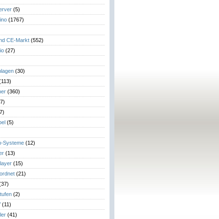
erver
(5)
ino
(1767)
)
und CE-Markt
(552)
io
(27)
lagen
(30)
(113)
her
(360)
7)
7)
el
(5)
m-Systeme
(12)
er
(13)
layer
(15)
eordnet
(21)
(37)
tufen
(2)
V
(11)
ler
(41)