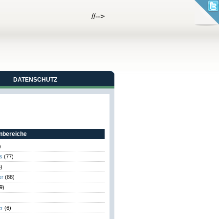
//-->
DATENSCHUTZ
bereiche
)
s
(77)
)
er
(88)
9)
er
(6)