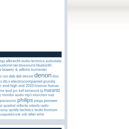
albrecht
rgy
audio-technica
audiodata
bluetooth
audionet
bluesound
bild
bowers & wilkins
s
burmester
denon
dab
dali
o
ces
deezer
divx
electrocompaniet
os
dts:x
grundig
h end
high end 2010
humax
hisense
marantz
jvc
kef
one
ipod
kenwood
lg
c
monitor audio
mp3
münchen
nad
philips
pioneer
panasonic
piega
uz
quadral
reflecta
roberts radio
technics
sony
spotify
teufel
thomson
wlan
usb
wma
tungselektronik