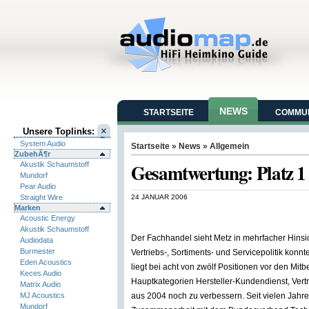
NEWS
STARTSEITE
COMMUN
Unsere Toplinks:
System Audio
Startseite
»
News
» Allgemein
ZubehÃ¶r
Gesamtwertung: Platz 1
Akustik Schaumstoff
Mundorf
Pear Audio
Straight Wire
24 JANUAR 2006
Marken
Acoustic Energy
Akustik Schaumstoff
Der Fachhandel sieht Metz in mehrfacher Hinsich
Audiodata
Burmester
Vertriebs-, Sortiments- und Servicepolitik konn
Eden Acoustics
liegt bei acht von zwölf Positionen vor den Mi
Keces Audio
Hauptkategorien Hersteller-Kundendienst, Vert
Matrix Audio
MJ Acoustics
aus 2004 noch zu verbessern. Seit vielen Jah
Mundorf