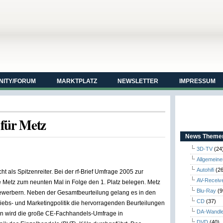
ITY/FORUM
MARKTPLATZ
NEWSLETTER
IMPRESSUM
 für Metz
News Themen
3D-TV
(24
Allgemeine
Autohifi
(26
t als Spitzenreiter. Bei der rf-Brief Umfrage 2005 zur
AV-Receiv
te Metz zum neunten Mal in Folge den 1. Platz belegen. Metz
Blu-Ray
(9
tbewerbern. Neben der Gesamtbeurteilung gelang es in den
CD
(37)
riebs- und Marketingpolitik die hervorragenden Beurteilungen
DA-Wandl
ren wird die große CE-Fachhandels-Umfrage in
DVD
(40)