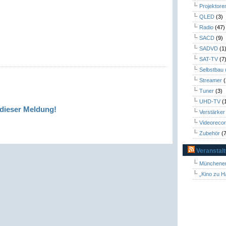
Projektore
QLED
(3)
Radio
(47)
SACD
(9)
SADVD
(1
SAT-TV
(7
Selbstbau
Streamer
(
Tuner
(3)
UHD-TV
(
dieser Meldung!
Verstärker
Videoreco
Zubehör
(7
Veranstal
Münchener
„Kino zu H