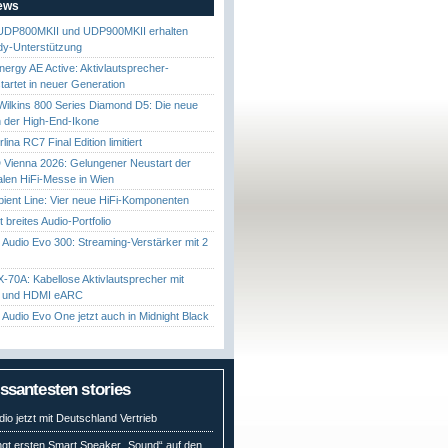
News
UDP800MKII und UDP900MKII erhalten
y-Unterstützung
nergy AE Active: Aktivlautsprecher-
startet in neuer Generation
ilkins 800 Series Diamond D5: Die neue
 der High-End-Ikone
ina RC7 Final Edition limitiert
Vienna 2026: Gelungener Neustart der
nalen HiFi-Messe in Wien
ient Line: Vier neue HiFi-Komponenten
gt breites Audio-Portfolio
Audio Evo 300: Streaming-Verstärker mit 2
70A: Kabellose Aktivlautsprecher mit
t und HDMI eARC
Audio Evo One jetzt auch in Midnight Black
essantesten stories
io jetzt mit Deutschland Vertrieb
ngt ersten Smart Speaker „Sound“ auf den