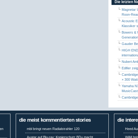
Die letzten 
Magnetar 
Roon-Read
Acoustic E
Klassiker 
Bowers & W
Generation
Gauder Berl
HIGH END 
internatio
Nubert Amb
Edifier zei
Cambridge 
× 300 Watt
Yamaha NX-
MusicCas
Cambridge 
die meist kommentierten stories
die inter
gen
mbl bringt neuen Radialstrahler 120
Heed Aud
Avatar auf Blu-ray: Kopierschutz BD+ macht
WiiM bri