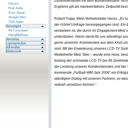
Zusammenarbeit mit dem Bundesverband Techni
Obravo
Ergebnis gilt als repräsentatives, Zeitpunkt b
Pear Audio
Scan Speak
Straight Wire
Robert Trapp, Metz-Vertriebsleiter hierzu:
„Es h
TDG Audio
der rf-brief Umfrage hervorgegangen sind. Ein
Sonstiges
AV-Consultant
verdanken ist, die durch ihr Engagement Metz i
KlangBildHaus
unterstützen. Hierin steckt für uns allerdings
Vertriebe
gerne annimmt. Kommentare aus dem Kreis unse
Lautsprecher
HÃ¤ndler
sind. Mit der Erweiterung unseres LCD-TV Sort
Elektronik
Modellreihe Metz Talio – wurde eine neue, beso
bislang der schmalste LCD-TV bei 66 Zentimeter
der Leistung unseres Kundendienstes und der S
kommende „Fußball-WM-Jahr 2006“ ein Erfolgsja
ständigem Dialog mit unseren Partnern, so das
zeitnah umsetzen können.“