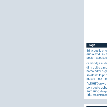
Tags
3d
acoustic ene
audio exklusiv
boston acoustic
cambridge audi
dlna
dolby atm
hig
hama
hdmi
in-akustik
iph
messe
metz
mo
nubert
onkyo
qob
polk audio
samsung
sharp
tidal
ton
unterhal