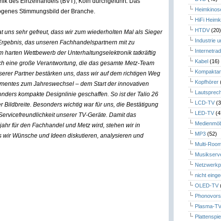
k des Einzelhandels (BVT), Köln durchgeführt. Das
Heimkinos
ezogenes Stimmungsbild der Branche.
HiFi Heimk
HTDV
(20
at uns sehr gefreut, dass wir zum wiederholten Mal als Sieger
Industrie 
 Ergebnis, das unseren Fachhandelspartnern mit zu
Internetrad
m harten Wettbewerb der Unterhaltungselektronik tatkräftig
Kabel
(16)
 auch eine große Verantwortung, die das gesamte Metz-Team
Kompaktan
rer Partner bestärken uns, dass wir auf dem richtigen Weg
Kopfhörer
imentes zum Jahreswechsel – dem Start der innovativen
Lautsprec
nders kompakte Designlinie geschaffen. So ist der Talio 26
LCD-TV
(3
 Bildbreite. Besonders wichtig war für uns, die Bestätigung
LED-TV
(4
ervicefreundlichkeit unserer TV-Geräte. Damit das
Medienmöb
hr für den Fachhandel und Metz wird, stehen wir in
MP3
(52)
s wir Wünsche und Ideen diskutieren, analysieren und
Multi-Roo
Musikserv
Netzwerkp
nicht eing
OLED-TV
Phonovors
Plasma-T
Plattenspie