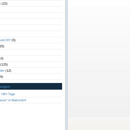
n
(22)
)
)
 und DIY
(5)
25)
10)
(125)
rder
(12)
6)
tungen
 HiFi-Tage
ause“ in Baiersdorf