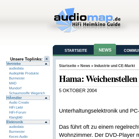
NEWS
STARTSEITE
COMMUN
Unsere Toplinks:
Vertriebe
Startseite
»
News
»
Industrie und CE-Markt
audiodata
Audiophile Produkte
Hama: Weichenstelle
Burmester
MAD
Mundorf
5 OKTOBER 2004
Schaumstoffe Wegerich
HÃ¤ndler
Audio Creativ
HiFi Liebl
Unterhaltungselektronik und P
HiFi-Forum
Klangbild
Elektronik
Das führt oft zu einem regelre
audiodata
Burmester
Wohnzimmer. Der DVD-Player m
Keces Audio