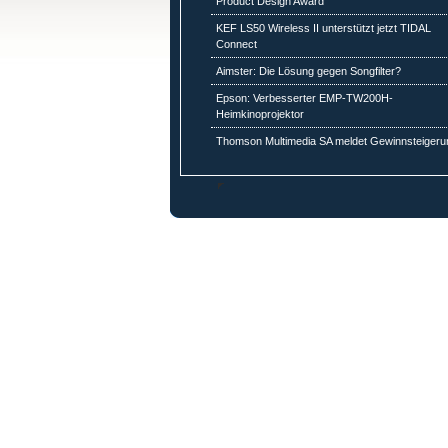
Product Design Award
KEF LS50 Wireless II unterstützt jetzt TIDAL
Connect
Aimster: Die Lösung gegen Songfilter?
Epson: Verbesserter EMP-TW200H-
Heimkinoprojektor
Thomson Multimedia SA meldet Gewinnsteigeru