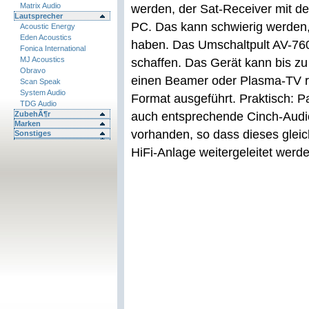
Matrix Audio
werden, der Sat-Receiver mit 
Lautsprecher
PC. Das kann schwierig werden
Acoustic Energy
Eden Acoustics
haben. Das Umschaltpult AV-760 
Fonica International
MJ Acoustics
schaffen. Das Gerät kann bis z
Obravo
einen Beamer oder Plasma-TV ro
Scan Speak
System Audio
Format ausgeführt. Praktisch: P
TDG Audio
ZubehÃ¶r
auch entsprechende Cinch-Audio
Marken
vorhanden, so dass dieses glei
Sonstiges
HiFi-Anlage weitergeleitet werd