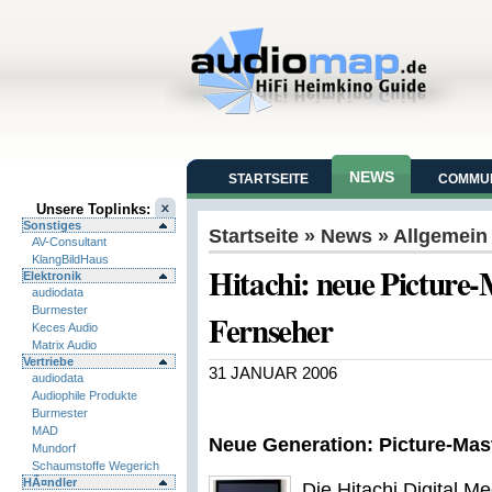
NEWS
STARTSEITE
COMMUN
Unsere Toplinks:
Sonstiges
Startseite
»
News
» Allgemein
AV-Consultant
KlangBildHaus
Hitachi: neue Picture-
Elektronik
audiodata
Burmester
Fernseher
Keces Audio
Matrix Audio
Vertriebe
31 JANUAR 2006
audiodata
Audiophile Produkte
Burmester
MAD
Neue Generation: Picture-Mas
Mundorf
Schaumstoffe Wegerich
HÃ¤ndler
Die Hitachi Digital M