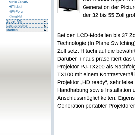
Audio Creativ
Generation der Pictur
HiFi Liebl
HiFi-Forum
der 32 bis 55 Zoll gr
Klangbild
ZubehÃ¶r
Lautsprecher
Marken
Bei den LCD-Modellen bis 37 Zol
Technologie (In Plane Switching
Zoll setzt Hitachi auf die bewähr
Darüber hinaus präsentiert das
Projektor PJ-TX200 als Nachfol
TX100 mit einem Kontrastverhält
Projektor „HD ready“, sehr leise
Handhabung sowie Installation u
Anschlussmöglichkeiten. Eigen
Generation portabler Projektore