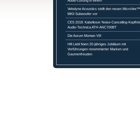
Audio-Lösung in einem
Velodyne Acoustics stellt den neuen MicroVee
MKII Subwoofer vor
CES 2018: Kabelloser Noise-Cancelling-Kopfhö
Audio-Technica ATH-ANC700BT
Die Aurum Montan VIII
Hifi Liebl feiert 20-jähriges Jubiläum mit
Vorführungen renommierter Marken und
Gaumenfreuden