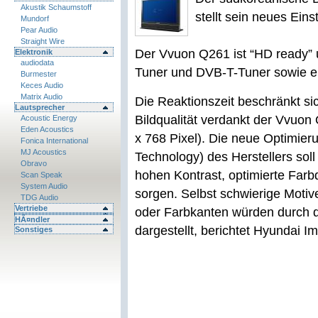
Akustik Schaumstoff
stellt sein neues Ein
Mundorf
Pear Audio
Straight Wire
Der Vvuon Q261 ist “HD ready” 
Elektronik
audiodata
Tuner und DVB-T-Tuner sowie e
Burmester
Keces Audio
Matrix Audio
Die Reaktionszeit beschränkt sic
Lautsprecher
Bildqualität verdankt der Vvuo
Acoustic Energy
Eden Acoustics
x 768 Pixel). Die neue Optimier
Fonica International
MJ Acoustics
Technology) des Herstellers soll
Obravo
hohen Kontrast, optimierte Far
Scan Speak
System Audio
sorgen. Selbst schwierige Motive
TDG Audio
Vertriebe
oder Farbkanten würden durch d
HÃ¤ndler
dargestellt, berichtet Hyundai I
Sonstiges