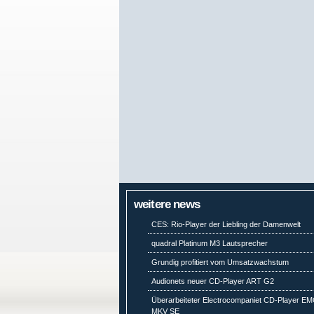
weitere news
CES: Rio-Player der Liebling der Damenwelt
quadral Platinum M3 Lautsprecher
Grundig profitiert vom Umsatzwachstum
Audionets neuer CD-Player ART G2
Überarbeiteter Electrocompaniet CD-Player E
MKV SE