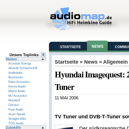
NEWS
STARTSEITE
COMMUN
Unsere Toplinks:
Marken
Startseite
»
News
» Allgemein
Acoustic Energy
Akustik Schaumstoff
Hyundai Imagequest: 
Audiodata
Burmester
Eden Acoustics
Tuner
Keces Audio
Matrix Audio
MJ Acoustics
11 MAI 2006
Mundorf
Obravo
Pear Audio
Scan Speak
TV Tuner und DVB-T-Tuner so
Straight Wire
TDG Audio
Der südkoreanische D
ZubehÃ¶r