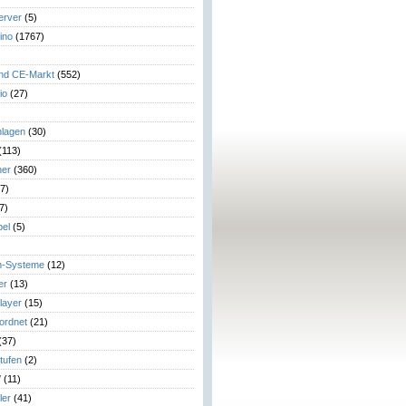
erver
(5)
ino
(1767)
)
und CE-Markt
(552)
io
(27)
lagen
(30)
(113)
her
(360)
7)
7)
el
(5)
m-Systeme
(12)
er
(13)
layer
(15)
eordnet
(21)
(37)
tufen
(2)
V
(11)
ler
(41)