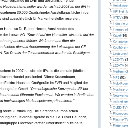
e-Fachverbände im ZVEI und geschäftsführender
Heimkinos
e Hausgerätehersteller werden sich ab 2008 an der IFA in
HiFi Heimk
esehenen 30.000 Quadratmeter Ausstellungsfläche in den
HTDV
(20
sind ausschließlich für Markenhersteller reserviert.
Industrie 
er Hand, so Dr. Rainer Hecker, Vorsitzender des
Internetrad
der der Loewe AG.
“Sowohl auf der Hersteller- als auch auf der
Kabel
(16)
zahnung unserer Märkte. Wir freuen uns über die
Kompaktan
 und sehen dies als Anerkennung der Leistungen der CE-
Kopfhörer
IFA. Die Details der Zusammenarbeit werden die Beteiligten
Lautsprec
LCD-TV
(3
LED-TV
(4
chern in 2007 hat sich die IFA als die zentrale jährliche
Medienmöb
äischen Handel positioniert. Ditmar Krusenbaum,
MP3
(52)
es Elektro-Haushalt-Großgeräte im ZVEI und Mitglied der
Multi-Roo
 Hausgeräte GmbH: “
Das erfolgreiche Konzept der IFA bot
Musikserv
international führende Plattform an. Wir werden in Berlin dem
Netzwerkp
 und hochwertiges Markenspektrum präsentieren.”
nicht eing
OLED-TV
ng breite Zustimmung. Die führenden europäischen
Phonovors
ung der Elektrohausgeräte in die IFA. Oliver Haubrich,
Plasma-T
ndgruppe ElectronicPartner, unterstreicht:
“Die neue,
Plattenspie