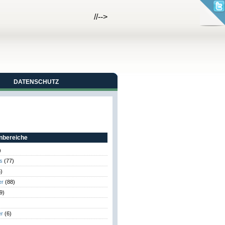
//-->
DATENSCHUTZ
bereiche
)
s
(77)
)
er
(88)
9)
er
(6)