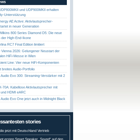
News
UDP800MKII und UDP900MKII erhalten
y-Unterstützung
nergy AE Active: Aktivlautsprecher-
startet in neuer Generation
ilkins 800 Series Diamond D5: Die neue
 der High-End-Ikone
ina RC7 Final Edition limitiert
Vienna 2026: Gelungener Neustart der
nalen HiFi-Messe in Wien
ient Line: Vier neue HiFi-Komponenten
gt breites Audio-Portfolio
Audio Evo 300: Streaming-Verstärker mit 2
70A: Kabellose Aktivlautsprecher mit
t und HDMI eARC
Audio Evo One jetzt auch in Midnight Black
essantesten stories
io jetzt mit Deutschland Vertrieb
ngt ersten Smart Speaker „Sound“ auf den