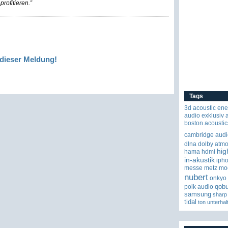
rofitieren.”
dieser Meldung!
Tags
3d
acoustic ene
audio exklusiv
boston acoustic
cambridge audi
dlna
dolby atm
hig
hama
hdmi
in-akustik
iph
messe
metz
mo
nubert
onkyo
qob
polk audio
samsung
sharp
tidal
ton
unterhal