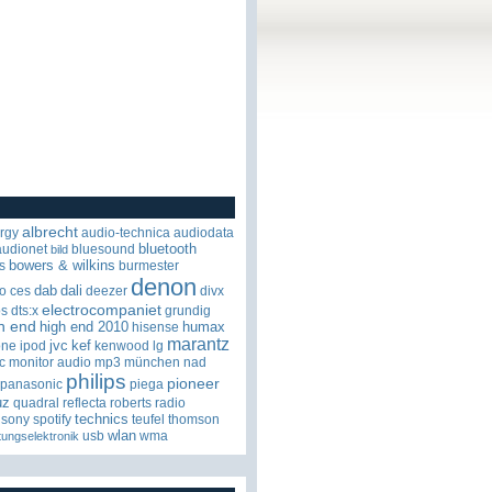
albrecht
rgy
audio-technica
audiodata
bluetooth
audionet
bluesound
bild
bowers & wilkins
s
burmester
denon
dab
dali
o
ces
deezer
divx
electrocompaniet
os
dts:x
grundig
h end
high end 2010
humax
hisense
marantz
jvc
kef
one
ipod
kenwood
lg
c
monitor audio
mp3
münchen
nad
philips
pioneer
panasonic
piega
uz
quadral
reflecta
roberts radio
technics
sony
spotify
teufel
thomson
wlan
usb
wma
tungselektronik