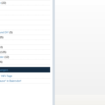
n
(22)
)
)
 und DIY
(5)
25)
10)
(125)
rder
(12)
6)
tungen
 HiFi-Tage
ause“ in Baiersdorf