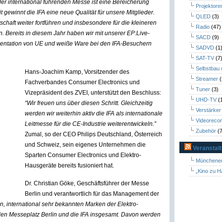
er international führenden Messe ist eine Bereicherung
Projektore
gewinnt die IFA eine neue Qualität für unsere Mitglieder.
QLED
(3)
schaft weiter fortführen und insbesondere für die kleineren
Radio
(47)
n. Bereits in diesem Jahr haben wir mit unserer EP:Live-
SACD
(9)
sentation von UE und weiße Ware bei den IFA-Besuchern
SADVD
(1
SAT-TV
(7
Selbstbau
Hans-Joachim Kamp, Vorsitzender des
Streamer
(
Fachverbandes Consumer Electronics und
Tuner
(3)
Vizepräsident des ZVEI, unterstützt den Beschluss:
UHD-TV
(
“Wir freuen uns über diesen Schritt. Gleichzeitig
Verstärker
werden wir weiterhin aktiv die IFA als internationale
Videoreco
Leitmesse für die CE-Industrie weiterentwickeln.”
Zubehör
(7
Zumal, so der CEO Philips Deutschland, Österreich
und Schweiz, sein eigenes Unternehmen die
Veranstal
Sparten Consumer Electronics und Elektro-
Münchener
Hausgeräte bereits fusioniert hat.
„Kino zu H
Dr. Christian Göke, Geschäftsführer der Messe
Berlin und verantwortlich für das Management der
 international sehr bekannten Marken der Elektro-
alen Messeplatz Berlin und die IFA insgesamt. Davon werden