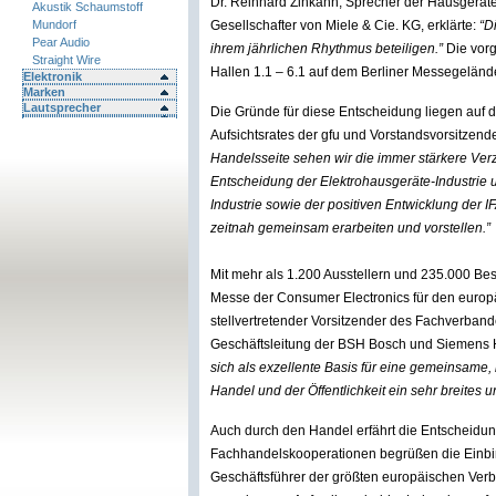
Dr. Reinhard Zinkann, Sprecher der Hausgerät
Akustik Schaumstoff
Mundorf
Gesellschafter von Miele & Cie. KG, erklärte:
“Di
Pear Audio
ihrem jährlichen Rhythmus beteiligen.”
Die vorg
Straight Wire
Hallen 1.1 – 6.1 auf dem Berliner Messegelände 
Elektronik
Marken
Lautsprecher
Die Gründe für diese Entscheidung liegen auf d
Aufsichtsrates der gfu und Vorstandsvorsitzen
Handelsseite sehen wir die immer stärkere Ver
Entscheidung der Elektrohausgeräte-Industrie
Industrie sowie der positiven Entwicklung der 
zeitnah gemeinsam erarbeiten und vorstellen.”
Mit mehr als 1.200 Ausstellern und 235.000 Besu
Messe der Consumer Electronics für den europ
stellvertretender Vorsitzender des Fachverband
Geschäftsleitung der BSH Bosch und Siemens
sich als exzellente Basis für eine gemeinsame, 
Handel und der Öffentlichkeit ein sehr breites
Auch durch den Handel erfährt die Entscheidu
Fachhandelskooperationen begrüßen die Einbind
Geschäftsführer der größten europäischen Verbu