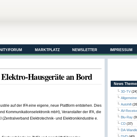
ITY/FORUM
MARKTPLATZ
NEWSLETTER
IMPRESSUM
 Elektro-Hausgeräte an Bord
News Themen
3D-TV
(24
Allgemeine
Autohifi
(26
ustrie auf der IFA eine eigene, neue Plattform entstehen. Dies
AV-Receiv
 und Kommunikationselektronik mbH), Veranstalter der IFA, die
Blu-Ray
(9
(Zentralverband Elektrotechnik- und Elektronikindustrie e.
CD
(37)
DA-Wandl
DVD
(40)