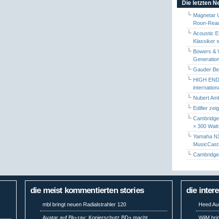
Die letzten 
Magnetar 
Roon-Read
Acoustic E
Klassiker 
Bowers & W
Generation
Gauder Berl
HIGH END 
internatio
Nubert Amb
Edifier zei
Cambridge 
× 300 Watt
Yamaha NX-
MusicCas
Cambridge 
die meist kommentierten stories
die inter
mbl bringt neuen Radialstrahler 120
Heed Aud
Avatar auf Blu-ray: Kopierschutz BD+ macht
WiiM bri