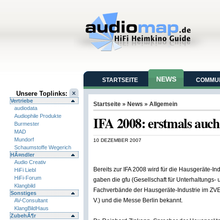
NEWS
STARTSEITE
COMMUN
Unsere Toplinks:
Vertriebe
Startseite
»
News
» Allgemein
audiodata
Audiophile Produkte
IFA 2008: erstmals auch
Burmester
MAD
Mundorf
10 DEZEMBER 2007
Schaumstoffe Wegerich
HÃ¤ndler
Audio Creativ
Bereits zur IFA 2008 wird für die Hausgeräte-Ind
HiFi Liebl
HiFi-Forum
gaben die gfu (Gesellschaft für Unterhaltungs-
Klangbild
Fachverbände der Hausgeräte-Industrie im ZVEI 
Sonstiges
V.) und die Messe Berlin bekannt.
AV-Consultant
KlangBildHaus
ZubehÃ¶r