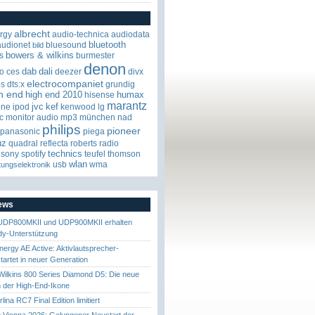
albrecht
rgy
audio-technica
audiodata
bluetooth
audionet
bluesound
bild
bowers & wilkins
s
burmester
denon
dab
dali
o
ces
deezer
divx
electrocompaniet
os
dts:x
grundig
h end
high end 2010
humax
hisense
marantz
jvc
kef
one
ipod
kenwood
lg
c
monitor audio
mp3
münchen
nad
philips
pioneer
panasonic
piega
uz
quadral
reflecta
roberts radio
technics
sony
spotify
teufel
thomson
wlan
usb
wma
tungselektronik
News
UDP800MKII und UDP900MKII erhalten
y-Unterstützung
nergy AE Active: Aktivlautsprecher-
startet in neuer Generation
ilkins 800 Series Diamond D5: Die neue
 der High-End-Ikone
ina RC7 Final Edition limitiert
Vienna 2026: Gelungener Neustart der