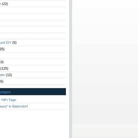
n
(22)
)
)
 und DIY
(5)
25)
10)
(125)
rder
(12)
6)
tungen
 HiFi-Tage
ause“ in Baiersdorf