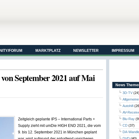
ITY/FORUM
MARKTPLATZ
NEWSLETTER
IMPRESSUM
 von September 2021 auf Mai
News Themen
3D-TV
(24
Allgemeine
Autohifi
(26
AV-Receiv
Zeitgleich geplante IPS – International Parts +
Blu-Ray
(9
Supply zieht mit um
Die HIGH END 2021, die vom
CD
(37)
9. bis 12. September 2021 in München geplant
DA-Wandl
war, wird aufgrund der anhaltend unsicheren
DVD
(40)