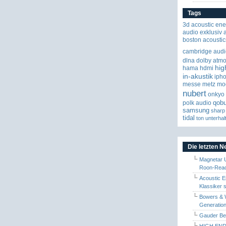
Tags
3d
acoustic ene
audio exklusiv
boston acoustic
cambridge audi
dlna
dolby atm
hig
hama
hdmi
in-akustik
iph
messe
metz
mo
nubert
onkyo
qob
polk audio
samsung
sharp
tidal
ton
unterhal
Die letzten 
Magnetar 
Roon-Read
Acoustic E
Klassiker 
Bowers & W
Generation
Gauder Berl
HIGH END 