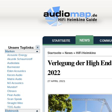
NEWS
STARTSEITE
COMMUN
Unsere Toplinks:
Marken
Startseite
»
News
»
HiFi Heimkino
Acoustic Energy
Akustik Schaumstoff
Verlegung der High End
Audiodata
Burmester
2022
Eden Acoustics
Keces Audio
Matrix Audio
27 APRIL 2021
MJ Acoustics
Mundorf
Obravo
Pear Audio
Scan Speak
Straight Wire
TDG Audio
Elektronik