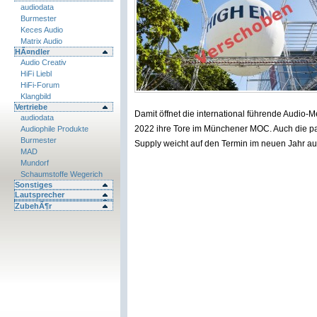
audiodata
Burmester
Keces Audio
Matrix Audio
HÃ¤ndler
Audio Creativ
HiFi Liebl
HiFi-Forum
Klangbild
Vertriebe
Damit öffnet die international führende Audio-
audiodata
2022 ihre Tore im Münchener MOC. Auch die par
Audiophile Produkte
Burmester
Supply weicht auf den Termin im neuen Jahr aus
MAD
Mundorf
Schaumstoffe Wegerich
Sonstiges
Lautsprecher
ZubehÃ¶r