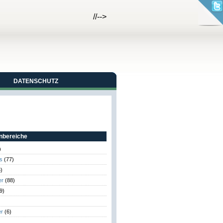
//-->
DATENSCHUTZ
bereiche
)
s
(77)
)
er
(88)
9)
er
(6)