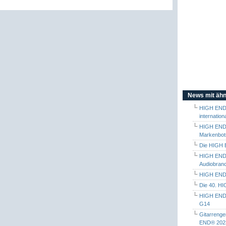
News mit ähn
HIGH END 
internatio
HIGH END 2
Markenbots
Die HIGH 
HIGH END 2
Audiobranc
HIGH END 
Die 40. HI
HIGH END: 
G14
Gitarrenge
END® 202