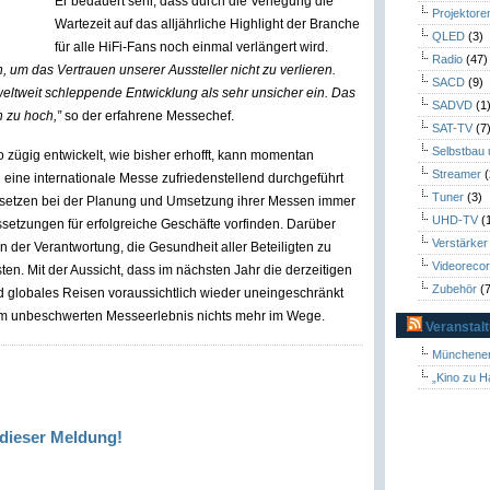
Er bedauert sehr, dass durch die Verlegung die
Projektore
Wartezeit auf das alljährliche Highlight der Branche
QLED
(3)
für alle HiFi-Fans noch einmal verlängert wird.
Radio
(47)
m das Vertrauen unserer Aussteller nicht zu verlieren.
SACD
(9)
 weltweit schleppende Entwicklung als sehr unsicher ein. Das
SADVD
(1
ch zu hoch,”
so der erfahrene Messechef.
SAT-TV
(7
Selbstbau
zügig entwickelt, wie bisher erhofft, kann momentan
Streamer
(
eine internationale Messe zufriedenstellend durchgeführt
Tuner
(3)
 setzen bei der Planung und Umsetzung ihrer Messen immer
UHD-TV
(
ssetzungen für erfolgreiche Geschäfte vorfinden. Darüber
Verstärker
in der Verantwortung, die Gesundheit aller Beteiligten zu
Videoreco
en. Mit der Aussicht, dass im nächsten Jahr die derzeitigen
Zubehör
(7
 globales Reisen voraussichtlich wieder uneingeschränkt
nem unbeschwerten Messeerlebnis nichts mehr im Wege.
Veranstal
Münchener
„Kino zu H
dieser Meldung!