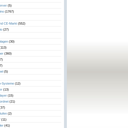
erver
(5)
ino
(1767)
)
und CE-Markt
(552)
io
(27)
lagen
(30)
(113)
her
(360)
7)
7)
el
(5)
m-Systeme
(12)
er
(13)
layer
(15)
eordnet
(21)
(37)
tufen
(2)
V
(11)
ler
(41)