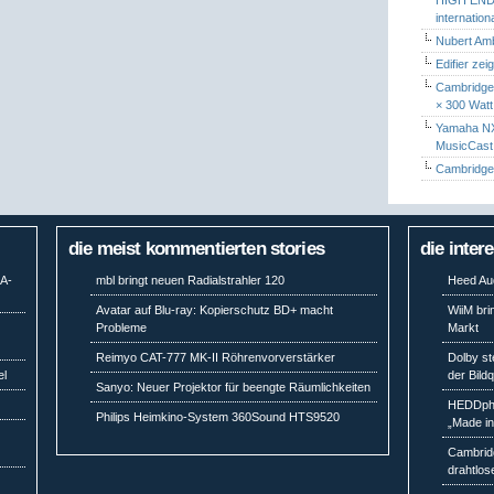
internatio
Nubert Amb
Edifier zei
Cambridge 
× 300 Watt
Yamaha NX-
MusicCas
Cambridge 
die meist kommentierten stories
die inter
MA-
mbl bringt neuen Radialstrahler 120
Heed Aud
Avatar auf Blu-ray: Kopierschutz BD+ macht
WiiM bri
Probleme
Markt
Reimyo CAT-777 MK-II Röhrenvorverstärker
Dolby st
el
der Bild
Sanyo: Neuer Projektor für beengte Räumlichkeiten
HEDDpho
Philips Heimkino-System 360Sound HTS9520
„Made i
Cambridg
drahtlos