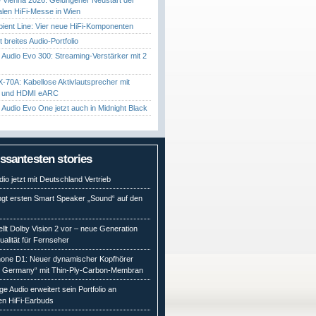
nalen HiFi-Messe in Wien
ient Line: Vier neue HiFi-Komponenten
gt breites Audio-Portfolio
Audio Evo 300: Streaming-Verstärker mit 2
70A: Kabellose Aktivlautsprecher mit
t und HDMI eARC
Audio Evo One jetzt auch in Midnight Black
essantesten stories
io jetzt mit Deutschland Vertrieb
ngt ersten Smart Speaker „Sound“ auf den
ellt Dolby Vision 2 vor – neue Generation
qualität für Fernseher
ne D1: Neuer dynamischer Kopfhörer
n Germany“ mit Thin-Ply-Carbon-Membran
e Audio erweitert sein Portfolio an
en HiFi-Earbuds