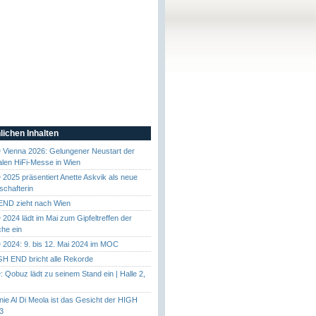
lichen Inhalten
Vienna 2026: Gelungener Neustart der
nalen HiFi-Messe in Wien
025 präsentiert Anette Askvik als neue
chafterin
END zieht nach Wien
024 lädt im Mai zum Gipfeltreffen der
he ein
2024: 9. bis 12. Mai 2024 im MOC
GH END bricht alle Rekorde
Qobuz lädt zu seinem Stand ein | Halle 2,
nie Al Di Meola ist das Gesicht der HIGH
3