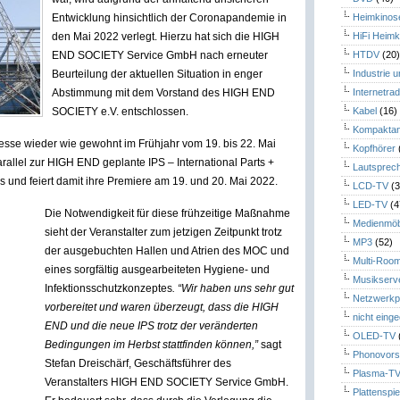
Entwicklung hinsichtlich der Coronapandemie in
Heimkinos
den Mai 2022 verlegt. Hierzu hat sich die HIGH
HiFi Heimk
END SOCIETY Service GmbH nach erneuter
HTDV
(20
Beurteilung der aktuellen Situation in enger
Industrie 
Abstimmung mit dem Vorstand des HIGH END
Internetrad
SOCIETY e.V. entschlossen.
Kabel
(16)
Kompaktan
Messe wieder wie gewohnt im Frühjahr vom 19. bis 22. Mai
Kopfhörer
allel zur HIGH END geplante IPS – International Parts +
Lautsprec
 und feiert damit ihre Premiere am 19. und 20. Mai 2022.
LCD-TV
(3
LED-TV
(4
Die Notwendigkeit für diese frühzeitige Maßnahme
Medienmöb
sieht der Veranstalter zum jetzigen Zeitpunkt trotz
MP3
(52)
der ausgebuchten Hallen und Atrien des MOC und
Multi-Roo
eines sorgfältig ausgearbeiteten Hygiene- und
Musikserv
Infektionsschutzkonzeptes
. “Wir haben uns sehr gut
Netzwerkp
vorbereitet und waren überzeugt, dass die HIGH
nicht eing
END und die neue IPS trotz der veränderten
OLED-TV
Bedingungen im Herbst stattfinden können,”
sagt
Phonovors
Stefan Dreischärf, Geschäftsführer des
Plasma-T
Veranstalters HIGH END SOCIETY Service GmbH.
Plattenspie