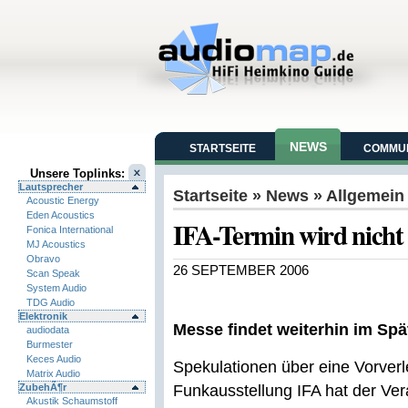
NEWS
STARTSEITE
COMMUN
Unsere Toplinks:
Lautsprecher
Startseite
»
News
» Allgemein
Acoustic Energy
Eden Acoustics
IFA-Termin wird nicht
Fonica International
MJ Acoustics
Obravo
26 SEPTEMBER 2006
Scan Speak
System Audio
TDG Audio
Elektronik
Messe findet weiterhin im Sp
audiodata
Burmester
Keces Audio
Spekulationen über eine Vorverl
Matrix Audio
ZubehÃ¶r
Funkausstellung IFA hat der Ver
Akustik Schaumstoff