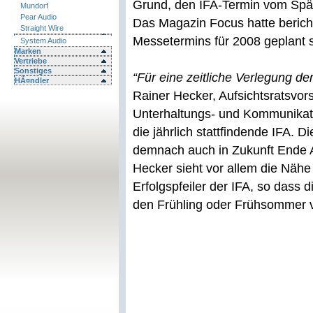
Grund, den IFA-Termin vom Spät
Mundorf
Pear Audio
Das Magazin Focus hatte berich
Straight Wire
Messetermins für 2008 geplant s
System Audio
Marken
Vertriebe
Sonstiges
“Für eine zeitliche Verlegung de
HÃ¤ndler
Rainer Hecker, Aufsichtsratsvors
Unterhaltungs- und Kommunikatio
die jährlich stattfindende IFA. 
demnach auch in Zukunft Ende A
Hecker sieht vor allem die Näh
Erfolgspfeiler der IFA, so dass 
den Frühling oder Frühsommer 