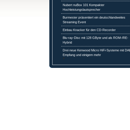
Nubert nuBox 101 Kompakter
Hochleistungslautsprecher
Burmester präsentiert ein deutschlandweites
Streaming Event
Einbau Knacker für den CD-Recorder
Blu-ray-Disc mit 128 GByte und als ROM-/RE-
Hybrid
Drei neue Kenwood Micro HiFi-Systeme mit DA
Empfang und einigem mehr