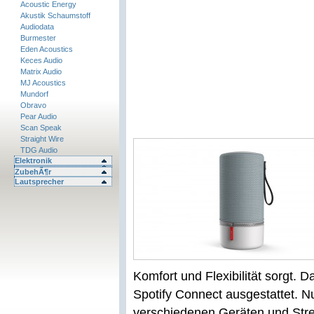
Acoustic Energy
Akustik Schaumstoff
Audiodata
Burmester
Eden Acoustics
Keces Audio
Matrix Audio
MJ Acoustics
Mundorf
Obravo
Pear Audio
Scan Speak
Straight Wire
TDG Audio
Elektronik
ZubehÃ¶r
Lautsprecher
Komfort und Flexibilität sorgt. D
Spotify Connect ausgestattet. N
verschiedenen Geräten und Stre