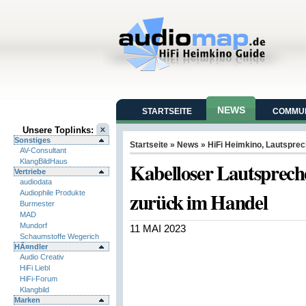
NEWS
STARTSEITE
COMMUN
Unsere Toplinks:
Sonstiges
Startseite
»
News
»
HiFi Heimkino
,
Lautsprec
AV-Consultant
KlangBildHaus
Kabelloser Lautsprech
Vertriebe
audiodata
zurück im Handel
Audiophile Produkte
Burmester
MAD
Mundorf
11 MAI 2023
Schaumstoffe Wegerich
HÃ¤ndler
Audio Creativ
HiFi Liebl
HiFi-Forum
Klangbild
Marken