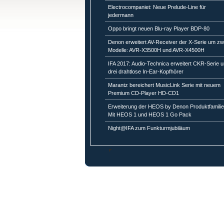
Electrocompaniet: Neue Prelude-Line für
jedermann
Oppo bringt neuen Blu-ray Player BDP-80
Denon erweitert AV-Receiver der X-Serie um zw
Modelle: AVR-X3500H und AVR-X4500H
IFA 2017: Audio-Technica erweitert CKR-Serie 
drei drahtlose In-Ear-Kopfhörer
Marantz bereichert MusicLink Serie mit neuem
Premium CD-Player HD-CD1
Erweiterung der HEOS by Denon Produktfamilie
Mit HEOS 1 und HEOS 1 Go Pack
Night@IFA zum Funkturmjubiläum