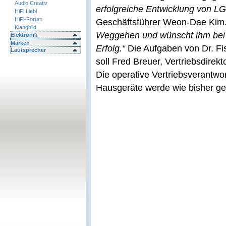
Audio Creativ
erfolgreiche Entwicklung von L
HiFi Liebl
HiFi-Forum
Geschäftsführer Weon-Dae Ki
Klangbild
Weggehen und wünscht ihm bei s
Elektronik
Marken
Erfolg.“
Die Aufgaben von Dr. Fis
Lautsprecher
soll Fred Breuer, Vertriebsdirek
Die operative Vertriebsverantw
Hausgeräte werde wie bisher ge