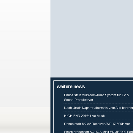
weitere news
Philips stellt Multiroom Audio System für TV &
Sound-Produkte vor
Nach Urteil: Napster abermals vom Aus bedroh
HIGH END 2016: Live Musik
Denon stellt 8K-AV-Receiver AVR-X1800H vor
Sharp präsentiert AQUOS MiniLED JP7000 Seri