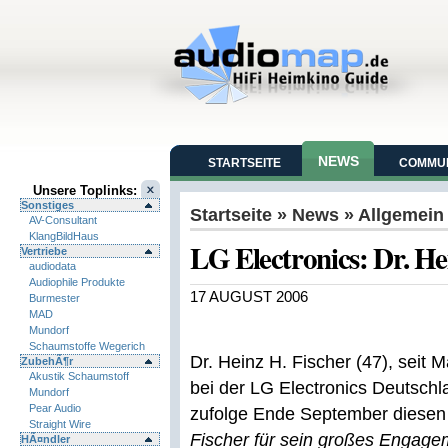
NEWS
STARTSEITE
COMMUN
Unsere Toplinks:
Sonstiges
Startseite
»
News
» Allgemein
AV-Consultant
KlangBildHaus
LG Electronics: Dr. He
Vertriebe
audiodata
Audiophile Produkte
17 AUGUST 2006
Burmester
MAD
Mundorf
Schaumstoffe Wegerich
Dr. Heinz H. Fischer (47), seit 
ZubehÃ¶r
Akustik Schaumstoff
bei der LG Electronics Deutsc
Mundorf
Pear Audio
zufolge Ende September diesen
Straight Wire
Fischer für sein großes Engagem
HÃ¤ndler