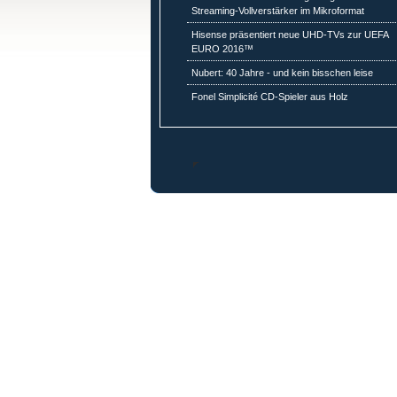
Streaming-Vollverstärker im Mikroformat
Hisense präsentiert neue UHD-TVs zur UEFA
EURO 2016™
Nubert: 40 Jahre - und kein bisschen leise
Fonel Simplicité CD-Spieler aus Holz