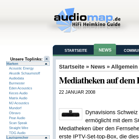
NEWS
STARTSEITE
COMMUN
Unsere Toplinks:
Marken
Startseite
»
News
» Allgemein
Acoustic Energy
Akustik Schaumstoff
Mediatheken auf dem 
Audiodata
Burmester
Eden Acoustics
22 JANUAR 2008
Keces Audio
Matrix Audio
MJ Acoustics
Mundorf
Dynavisions Schweiz 
Obravo
Pear Audio
ermöglicht mit dem 
Scan Speak
Mediatheken über den Fernseher.
Straight Wire
TDG Audio
erste IPTV-Set-top-Box, die dies
Lautsprecher