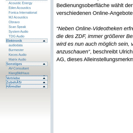
Acoustic Energy
Bedienungsoberfläche wählt der 
Eden Acoustics
verschiedenen Online-Angebote
Fonica International
MJ Acoustics
Obravo
Scan Speak
“Neben Online-Videotheken erfr
System Audio
die des ZDF, immer größerer Be
TDG Audio
Elektronik
wird es nun auch möglich sein
audiodata
Burmester
anzuschauen”
, beschreibt Ulri
Keces Audio
AG, dieses Alleinstellungsmerk
Matrix Audio
Sonstiges
AV-Consultant
KlangBildHaus
Vertriebe
ZubehÃ¶r
HÃ¤ndler