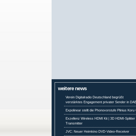
weitere news
Verein Digitalradio Deutschland begrüßt
verstärktes Engagement privater Sender in DA
Expolinear stellt die Phonovorstufe Plinius Koru 
Exzellenz Wireless HDMI Kit | 3D HDMI-Splitter 
Transmitter
JVC: Neuer Heimkino DVD-Video-Receiver