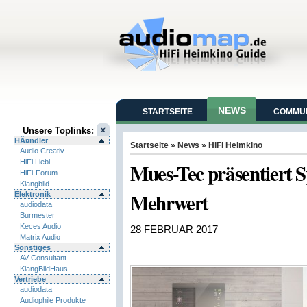
NEWS
STARTSEITE
COMMUN
Unsere Toplinks:
HÃ¤ndler
Startseite
»
News
»
HiFi Heimkino
Audio Creativ
HiFi Liebl
Mues-Tec präsentiert S
HiFi-Forum
Klangbild
Mehrwert
Elektronik
audiodata
Burmester
Keces Audio
28 FEBRUAR 2017
Matrix Audio
Sonstiges
AV-Consultant
KlangBildHaus
Vertriebe
audiodata
Audiophile Produkte