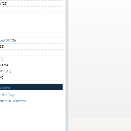
n
(22)
)
)
 und DIY
(5)
25)
10)
(125)
rder
(12)
6)
tungen
 HiFi-Tage
ause“ in Baiersdorf