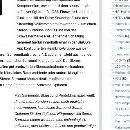
Komponenten, erweitert mit dem neuesten, ab
Heimkinos
sofort verfügbaren BluOS® Firmware-Update die
HiFi Heimk
Funktionalität der Pulse Soundbar 2i und des
HTDV
(20
Streaming-Vollverstärkers Powernode 2i um einen
Industrie 
Stereo-Surround-Modus.
Eine von der
Internetrad
Schwestermarke NAD entlehnte Schaltung
Kabel
(16)
generiert hierfür innerhalb einer in der BluOS®
Kompaktan
App konfigurierten Heimkino-Gruppe aus den
Kopfhörer
teren Surroundlautsprecher*. Dadurch entsteht auch bei der
Lautsprec
r, natürlicher Surround-Klangeindruck. Der Stereo-
LCD-TV
(3
st allen gut produzierten Stereoaufnahmen vorhandene
LED-TV
(4
ein künstliches Raumambiente oder andere klangliche
Medienmöb
Stereo-Surround-Modus deutlich näher an der
MP3
(52)
ren Home Entertainment-Surround-Optionen.
Multi-Roo
Musikserv
Matt Simmonds, Bluesound Produktmanager, weiß:
Netzwerkp
„Immer mehr Kunden suchen nach qualitativ
nicht eing
hochwertigen, kabellosen Surround-Sound-
OLED-TV
Optionen für den täglichen Hörgenuss. Mit Stereo-
Phonovors
Surround bieten wir ihnen eine technologisch
Plasma-T
raffinierte, aber höchst natürliche und glaubwürdige
Plattenspie