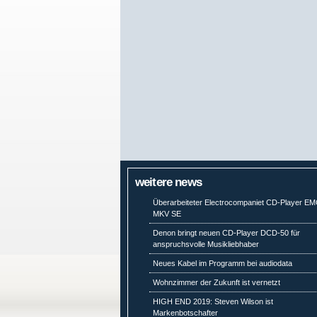
weitere news
Überarbeiteter Electrocompaniet CD-Player E
MKV SE
Denon bringt neuen CD-Player DCD-50 für
anspruchsvolle Musikliebhaber
Neues Kabel im Programm bei audiodata
Wohnzimmer der Zukunft ist vernetzt
HIGH END 2019: Steven Wilson ist
Markenbotschafter