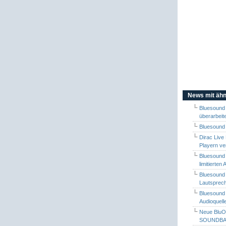
News mit ähn
Bluesound
überarbei
Bluesound 
Dirac Live
Playern ve
Bluesound 
limitierten
Bluesound
Lautsprec
Bluesound 
Audioquel
Neue BluO
SOUNDBAR