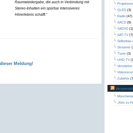
Raumwiedergabe, die auch in Verbindung mit
Projektore
Stereo-Inhalten ein spürbar intensiveres
QLED
(3)
Hörerlebnis schafft.“
Radio
(47)
SACD
(9)
SADVD
(1
SAT-TV
(7
Selbstbau
Streamer
(
Tuner
(3)
UHD-TV
(
dieser Meldung!
Verstärker
Videoreco
Zubehör
(7
Veranstal
Münchener
„Kino zu H