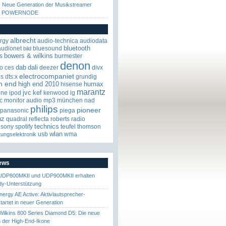
: Neue Generation der Musikstreamer
d POWERNODE
albrecht
rgy
audio-technica
audiodata
bluetooth
audionet
bluesound
bild
bowers & wilkins
s
burmester
denon
dab
dali
o
ces
deezer
divx
electrocompaniet
os
dts:x
grundig
h end
high end 2010
humax
hisense
marantz
jvc
kef
one
ipod
kenwood
lg
c
monitor audio
mp3
münchen
nad
philips
pioneer
panasonic
piega
uz
quadral
reflecta
roberts radio
technics
sony
spotify
teufel
thomson
wlan
usb
wma
tungselektronik
News
UDP800MKII und UDP900MKII erhalten
y-Unterstützung
nergy AE Active: Aktivlautsprecher-
startet in neuer Generation
ilkins 800 Series Diamond D5: Die neue
 der High-End-Ikone