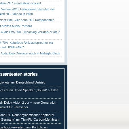
ina RC7 Final Edition limitiert
Vienna 2026: Gelungener Neustart der
nalen HiFi-Messe in Wien
ient Line: Vier neue HiFi-Komponenten
gt breites Audio-Portfolio
Audio Evo 300: Streaming-Verstärker mit 2
70A: Kabellose Aktivlautsprecher mit
t und HDMI eARC
Audio Evo One jetzt auch in Midnight Black
essantesten stories
io jetzt mit Deutschland Vertrieb
ngt ersten Smart Speaker „Sound“ auf den
ellt Dolby Vision 2 vor – neue Generation
qualität für Fernseher
ne D1: Neuer dynamischer Kopfhörer
n Germany“ mit Thin-Ply-Carbon-Membran
e Audio erweitert sein Portfolio an