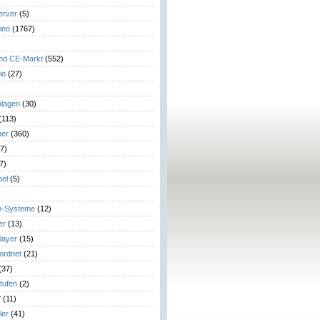
erver
(5)
ino
(1767)
)
und CE-Markt
(552)
io
(27)
lagen
(30)
(113)
her
(360)
7)
7)
el
(5)
m-Systeme
(12)
er
(13)
layer
(15)
eordnet
(21)
(37)
tufen
(2)
V
(11)
ler
(41)