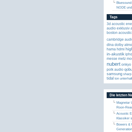
Bluesound
NODE un
Tags
3d
acoustic ene
audio exklusiv
boston acoustic
cambridge audi
dlna
dolby atm
hig
hama
hdmi
in-akustik
iph
messe
metz
mo
nubert
onkyo
qob
polk audio
samsung
sharp
tidal
ton
unterhal
Die letzten 
Magnetar 
Roon-Read
Acoustic E
Klassiker 
Bowers & W
Generation