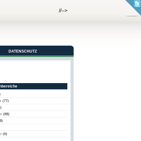
//-->
DATENSCHUTZ
bereiche
)
s
(77)
)
er
(88)
9)
er
(6)