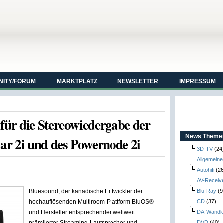
ITY/FORUM
MARKTPLATZ
NEWSLETTER
IMPRESSUM
ür die Stereowiedergabe der
News Themen
ar 2i und des Powernode 2i
3D-TV
(24
Allgemeine
Autohifi
(26
AV-Receiv
Bluesound, der kanadische Entwickler der
Blu-Ray
(9
hochauflösenden Multiroom-Plattform BluOS®
CD
(37)
und Hersteller entsprechender weltweit
DA-Wandl
prämiierter Streaming-Lautsprecher und -
DVD
(40)