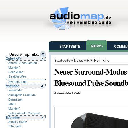
NEWS
STARTSEITE
COMMUN
Unsere Toplinks:
ZubehÃ¶r
Startseite
»
News
»
HiFi Heimkino
Akustik Schaumstoff
Mundorf
Neuer Surround-Modus f
Pear Audio
Straight Wire
Bluesound Pulse Soundb
System Audio
Vertriebe
audiodata
2 DEZEMBER 2020
Audiophile Produkte
Burmester
MAD
Mundorf
Schaumstoffe Wegerich
HÃ¤ndler
Audio Creativ
HiFi Liebl