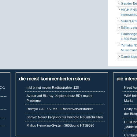
Gauder Berl
HIGH END 
internatio
Nubert Amb
Edifier zei
Cambridge 
× 300 Watt
Yamaha NX-
MusicCas
Cambridge 
die meist kommentierten stories
die inter
MC-1
mbl bringt neuen Radialstrahler 120
Heed Aud
Avatar auf Blu-ray: Kopierschutz BD+ macht
WiiM bri
Probleme
Markt
Reimyo CAT-777 MK-II Röhrenvorverstärker
Dolby st
der Bild
Sanyo: Neuer Projektor für beengte Räumlichkeiten
HEDDpho
Philips Heimkino-System 360Sound HTS9520
„Made i
Cambridg