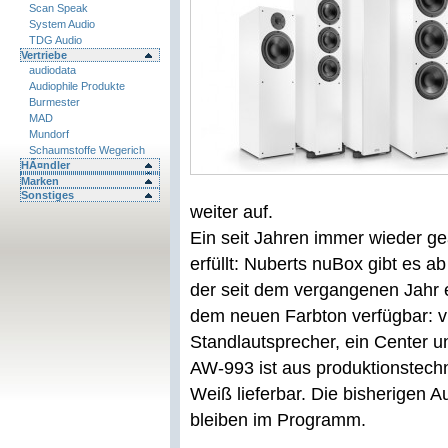
Scan Speak
System Audio
TDG Audio
Vertriebe
audiodata
Audiophile Produkte
Burmester
MAD
Mundorf
Schaumstoffe Wegerich
HÃ¤ndler
Marken
Sonstiges
weiter auf.
Ein seit Jahren immer wieder g
erfüllt: Nuberts nuBox gibt es a
der seit dem vergangenen Jahr e
dem neuen Farbton verfügbar: v
Standlautsprecher, ein Center 
AW-993 ist aus produktionstech
Weiß lieferbar. Die bisherigen
bleiben im Programm.