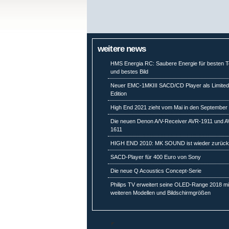
weitere news
HMS Energia RC: Saubere Energie für besten 
und bestes Bild
Neuer EMC-1MKIII SACD/CD Player als Limite
Edition
High End 2021 zieht vom Mai in den September
Die neuen Denon A/V-Receiver AVR-1911 und A
1611
HIGH END 2010: MK SOUND ist wieder zurüc
SACD-Player für 400 Euro von Sony
Die neue Q Acoustics Concept-Serie
Philips TV erweitert seine OLED-Range 2018 mi
weiteren Modellen und Bildschirmgrößen