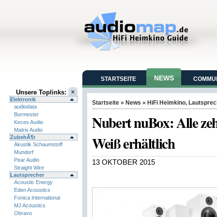
NEWS
STARTSEITE
COMMUN
Unsere Toplinks:
Elektronik
Startseite
»
News
»
HiFi Heimkino
,
Lautsprec
audiodata
Burmester
Nubert nuBox: Alle zeh
Keces Audio
Matrix Audio
Weiß erhältlich
ZubehÃ¶r
Akustik Schaumstoff
Mundorf
Pear Audio
13 OKTOBER 2015
Straight Wire
Lautsprecher
Acoustic Energy
Eden Acoustics
Fonica International
MJ Acoustics
Obravo