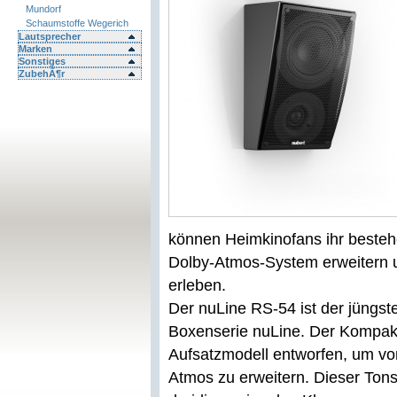
Mundorf
Schaumstoffe Wegerich
Lautsprecher
Marken
Sonstiges
ZubehÃ¶r
können Heimkinofans ihr besteh
Dolby-Atmos-System erweitern 
erleben.
Der nuLine RS-54 ist der jüngst
Boxenserie nuLine. Der Kompakt
Aufsatzmodell entworfen, um v
Atmos zu erweitern. Dieser Ton