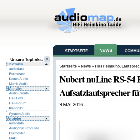
NEWS
STARTSEITE
COMMUN
Unsere Toplinks:
Elektronik
Startseite
»
News
»
HiFi Heimkino
,
Lautsprec
audiodata
Burmester
Nubert nuLine RS-54
Keces Audio
Matrix Audio
Aufsatzlautsprecher fü
HÃ¤ndler
Audio Creativ
HiFi Liebl
HiFi-Forum
9 MAI 2016
Klangbild
System Audio
Vertriebe
audiodata
Audiophile Produkte
Burmester
MAD