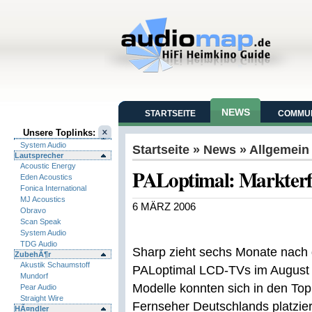
NEWS
STARTSEITE
COMMUN
Unsere Toplinks:
System Audio
Startseite
»
News
» Allgemein
Lautsprecher
Acoustic Energy
PALoptimal: Markterfo
Eden Acoustics
Fonica International
MJ Acoustics
6 MÄRZ 2006
Obravo
Scan Speak
System Audio
TDG Audio
Sharp zieht sechs Monate nach
ZubehÃ¶r
Akustik Schaumstoff
PALoptimal LCD-TVs im August 2
Mundorf
Modelle konnten sich in den To
Pear Audio
Straight Wire
Fernseher Deutschlands platzi
HÃ¤ndler