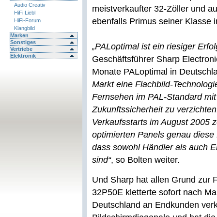
Audio Creativ
meistverkaufter 32-Zöller und a
HiFi Liebl
ebenfalls Primus seiner Klasse 
HiFi-Forum
Klangbild
Marken
Sonstiges
„PALoptimal ist ein riesiger Erfol
Vertriebe
Elektronik
Geschäftsführer Sharp Electron
Monate PALoptimal in Deutschla
Markt eine Flachbild-Technologie
Fernsehen im PAL-Standard mit 
Zukunftssicherheit zu verzichten
Verkaufsstarts im August 2005 z
optimierten Panels genau diese 
dass sowohl Händler als auch E
sind“
, so Bolten weiter.
Und Sharp hat allen Grund zur 
32P50E kletterte sofort nach Mar
Deutschland an Endkunden verk