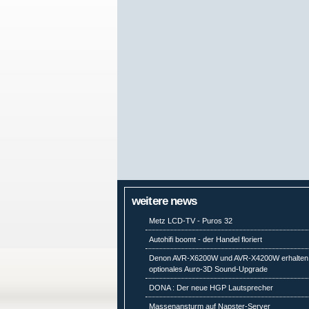
weitere news
Metz LCD-TV - Puros 32
Autohifi boomt - der Handel floriert
Denon AVR-X6200W und AVR-X4200W erhalten
optionales Auro-3D Sound-Upgrade
DONA : Der neue HGP Lautsprecher
Massenansturm auf Napster-Server