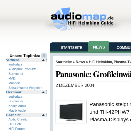
NEWS
STARTSEITE
COMMUN
Unsere Toplinks:
Vertriebe
Startseite
»
News
»
HiFi Heimkino
,
Plasma-T
audiodata
Audiophile Produkte
Panasonic: Großleinwä
Burmester
MAD
Mundorf
2 DEZEMBER 2004
Schaumstoffe Wegerich
Elektronik
audiodata
Burmester
Panasonic steigt
Keces Audio
Matrix Audio
und TH-42PHW7 i
HÃ¤ndler
Plasma-Displays 
Audio Creativ
HiFi Liebl
HiFi-Forum