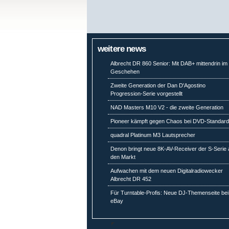
weitere news
Albrecht DR 860 Senior: Mit DAB+ mittendrin im
Geschehen
Zweite Generation der Dan D'Agostino
Progression-Serie vorgestellt
NAD Masters M10 V2 - die zweite Generation
Pioneer kämpft gegen Chaos bei DVD-Standar
quadral Platinum M3 Lautsprecher
Denon bringt neue 8K-AV-Receiver der S-Serie 
den Markt
Aufwachen mit dem neuen Digitalradiowecker
Albrecht DR 452
Für Turntable-Profis: Neue DJ-Themenseite bei
eBay