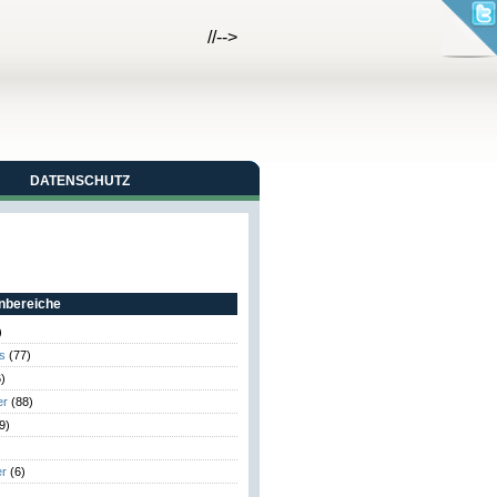
//-->
DATENSCHUTZ
bereiche
)
s
(77)
)
er
(88)
9)
er
(6)