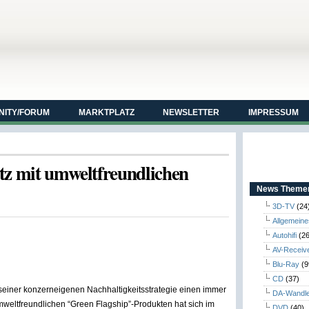
ITY/FORUM
MARKTPLATZ
NEWSLETTER
IMPRESSUM
tz mit umweltfreundlichen
News Themen
3D-TV
(24
Allgemeine
Autohifi
(26
AV-Receiv
Blu-Ray
(9
CD
(37)
 seiner konzerneigenen Nachhaltigkeitsstrategie einen immer
DA-Wandl
mweltfreundlichen “Green Flagship”-Produkten hat sich im
DVD
(40)