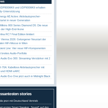
News
UDP800MKII und UDP900MKII erhalten
y-Unterstützung
nergy AE Active: Aktivlautsprecher-
startet in neuer Generation
ilkins 800 Series Diamond D5: Die neue
 der High-End-Ikone
ina RC7 Final Edition limitiert
Vienna 2026: Gelungener Neustart der
nalen HiFi-Messe in Wien
ient Line: Vier neue HiFi-Komponenten
gt breites Audio-Portfolio
Audio Evo 300: Streaming-Verstärker mit 2
70A: Kabellose Aktivlautsprecher mit
t und HDMI eARC
Audio Evo One jetzt auch in Midnight Black
essantesten stories
io jetzt mit Deutschland Vertrieb
ngt ersten Smart Speaker „Sound“ auf den