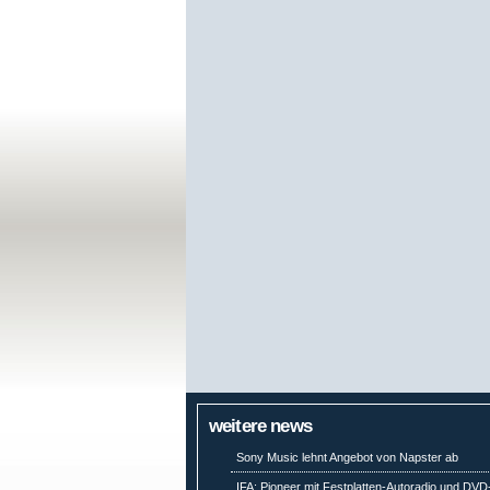
weitere news
Sony Music lehnt Angebot von Napster ab
IFA: Pioneer mit Festplatten-Autoradio und DVD