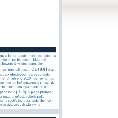
albrecht
rgy
audio-technica
audiodata
bluetooth
audionet
bluesound
bild
bowers & wilkins
s
burmester
denon
dab
dali
o
ces
deezer
divx
electrocompaniet
os
dts:x
grundig
h end
high end 2010
humax
hisense
marantz
jvc
kef
one
ipod
kenwood
lg
c
monitor audio
mp3
münchen
nad
philips
pioneer
panasonic
piega
uz
quadral
reflecta
roberts radio
technics
sony
spotify
teufel
thomson
wlan
usb
wma
tungselektronik