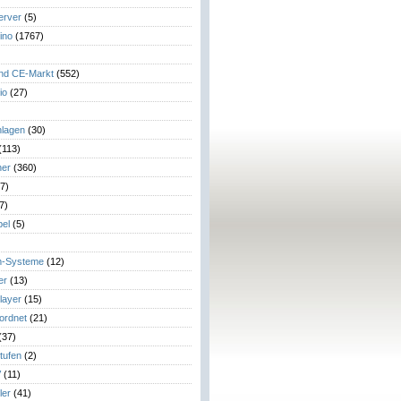
erver
(5)
ino
(1767)
)
und CE-Markt
(552)
io
(27)
lagen
(30)
(113)
her
(360)
7)
7)
el
(5)
m-Systeme
(12)
er
(13)
layer
(15)
eordnet
(21)
(37)
tufen
(2)
V
(11)
ler
(41)