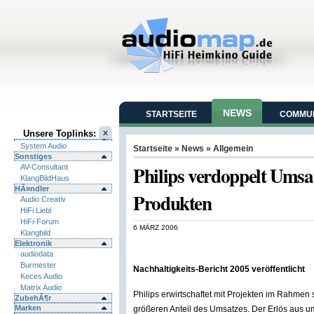
NEWS
STARTSEITE
COMMUN
Unsere Toplinks:
System Audio
Startseite
»
News
» Allgemein
Sonstiges
Philips verdoppelt Umsa
AV-Consultant
KlangBildHaus
HÃ¤ndler
Produkten
Audio Creativ
HiFi Liebl
HiFi-Forum
6 MÄRZ 2006
Klangbild
Elektronik
audiodata
Burmester
Nachhaltigkeits-Bericht 2005 veröffentlicht
Keces Audio
Matrix Audio
Philips erwirtschaftet mit Projekten im Rahmen
ZubehÃ¶r
Marken
größeren Anteil des Umsatzes. Der Erlös aus u