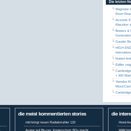
Die letzten 
Magnetar 
Roon-Read
Acoustic E
Klassiker 
Bowers & W
Generation
Gauder Berl
HIGH END 
internatio
Nubert Amb
Edifier zei
Cambridge 
× 300 Watt
Yamaha NX-
MusicCas
Cambridge 
die meist kommentierten stories
die inter
mbl bringt neuen Radialstrahler 120
Heed Aud
-
Avatar auf Blu-ray: Kopierschutz BD+ macht
WiiM bri