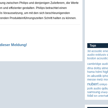
g zwischen Philips und denjenigen Zulieferern, die Werte
 und effizienter gestalten. Philips betrachtet einen
ls Voraussetzung, um mit den sich beschleunigenden
zenden Produkteinführungszeiten Schritt halten zu können.
dieser Meldung!
Tags
3d
acoustic ene
audio exklusiv
boston acoustic
cambridge audi
dlna
dolby atm
hig
hama
hdmi
in-akustik
iph
messe
metz
mo
nubert
onkyo
qob
polk audio
samsung
sharp
tidal
ton
unterhal