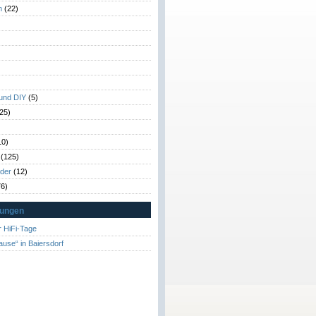
n
(22)
)
)
 und DIY
(5)
25)
10)
(125)
rder
(12)
6)
tungen
 HiFi-Tage
ause“ in Baiersdorf