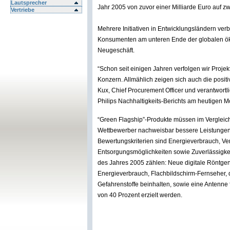
Lautsprecher
Jahr 2005 von zuvor einer Milliarde Euro auf zw
Vertriebe
Mehrere Initiativen in Entwicklungsländern ver
Konsumenten am unteren Ende der globalen ö
Neugeschäft.
“Schon seit einigen Jahren verfolgen wir Projek
Konzern. Allmählich zeigen sich auch die positi
Kux, Chief Procurement Officer und verantwortli
Philips Nachhaltigkeits-Berichts am heutigen M
“Green Flagship”-Produkte müssen im Vergleich
Wettbewerber nachweisbar bessere Leistungen i
Bewertungskriterien sind Energieverbrauch, Ve
Entsorgungsmöglichkeiten sowie Zuverlässigke
des Jahres 2005 zählen: Neue digitale Röntge
Energieverbrauch, Flachbildschirm-Fernseher,
Gefahrenstoffe beinhalten, sowie eine Antenne
von 40 Prozent erzielt werden.