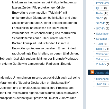
Märkten an Innovationen bei Philips teilhaben zu
Projektore
lassen. Zu den Pilotprojekten gehört die
QLED
(3)
Entwicklung einer mobilen “Teleklinik” mit
Radio
(47)
umfangreichen Diagnosemöglichkeiten und einer
SACD
(9)
Satellitenverbindung zu einer entfernt gelegenen
SADVD
(1
Fachklinik in Indien sowie ein Holzofen mit
SAT-TV
(7
verminderter Rauchentwicklung und reduzierten
Selbstbau
Schadstoffemissionen. Der Ofen wurde zum
Streamer
(
Kochen konzipiert und ist für den Einsatz in
Tuner
(3)
Entwicklungsländern vorgesehen. Er vermindert
UHD-TV
(
rauchbedingte Krankheiten, an denen jährlich rund
Verstärker
Gebrauch lässt sich zudem nicht nur der Brennstoffverbrauch
Videoreco
h externe Geräte wie Lampen oder Radios mit Energie
Zubehör
(7
Veranstal
andelndes Unternehmen zu sein, erstreckt sich auch auf seine
Münchener
eferanten, die “Supplier Declaration on Sustainability”
„Kino zu H
zeichnen und unterstützt diese dabei, ihre Prozesse am
darf führt Philips auch eigene Audits durch, um sich davon zu
onzept der Nachhaltigkeit praktiziert. Im Jahr 2005 wurden