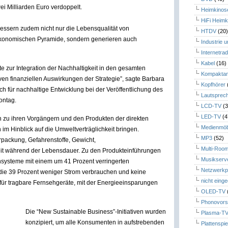
ei Milliarden Euro verdoppelt.
Heimkinos
HiFi Heimk
bessern zudem nicht nur die Lebensqualität von
HTDV
(20
konomischen Pyramide, sondern generieren auch
Industrie 
Internetrad
Kabel
(16)
te zur Integration der Nachhaltigkeit in den gesamten
Kompaktan
ven finanziellen Auswirkungen der Strategie”, sagte Barbara
Kopfhörer
ch für nachhaltige Entwicklung bei der Veröffentlichung des
Lautsprec
ontag.
LCD-TV
(3
LED-TV
(4
 zu ihren Vorgängern und den Produkten der direkten
Medienmöb
m Hinblick auf die Umweltverträglichkeit bringen.
MP3
(52)
rpackung, Gefahrenstoffe, Gewicht,
Multi-Roo
it während der Lebensdauer. Zu den Produkteinführungen
Musikserv
nsysteme mit einem um 41 Prozent verringerten
Netzwerkp
 die 39 Prozent weniger Strom verbrauchen und keine
nicht eing
 für tragbare Fernsehgeräte, mit der Energieeinsparungen
OLED-TV
Phonovors
Die “New Sustainable Business”-Initiativen wurden
Plasma-T
konzipiert, um alle Konsumenten in aufstrebenden
Plattenspie