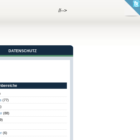
//-->
DATENSCHUTZ
bereiche
)
s
(77)
)
er
(88)
9)
er
(6)