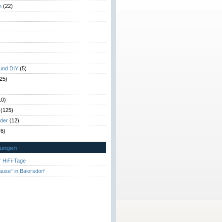
n
(22)
)
)
 und DIY
(5)
25)
10)
(125)
rder
(12)
6)
tungen
 HiFi-Tage
ause“ in Baiersdorf