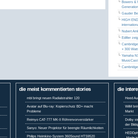
Bowers & W
Generation
Gauder Berl
HIGH END 
internatio
Nubert Amb
Edifier zei
Cambridge 
× 300 Watt
Yamaha NX-
MusicCas
Cambridge 
die meist kommentierten stories
die inter
mbl bringt neuen Radialstrahler 120
Heed Aud
Avatar auf Blu-ray: Kopierschutz BD+ macht
WiiM bri
Probleme
Markt
Reimyo CAT-777 MK-II Röhrenvorverstärker
Dolby st
der Bild
Sanyo: Neuer Projektor für beengte Räumlichkeiten
HEDDpho
Philips Heimkino-System 360Sound HTS9520
„Made i