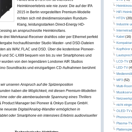
Heimkinoerlebnis wie nie zuvor. Die auf der IFA
Heimkinos
2015 in Berlin vorgestellten Premium-Modelle
HiFi Heimk
richten sich mit dreidimensionalen Rundum-
HTDV
(20
Klang, leistungsstarken Direct-Energy HD-
Industrie 
ocessing an anspruchsvolle Heimkinofans.
Internetrad
le drei Mehrkanal-Receiver drahtlos oder per Ethernet perfekt
Kabel
(16)
dergabe hochauflösender Studio Master- und DSD-Dateien
Kompaktan
aten als WAV, FLAC und DSD. Über die kostenlose Pioneer-
Kopfhörer
9 und SC-LX89 bequem von bis zu vier Smartphones und
Lautsprec
9 wurden von den legendären Londoner AIR Studios
LCD-TV
(3
nten Kino-Soundtracks und einzigartigen CD-Aufnahmen berühmt
LED-TV
(4
Medienmöb
MP3
(52)
 wir unseren Anspruch auf die Spitzenposition
Multi-Roo
unden haben die Möglichkeit, mit diesen Premium-Modellen
Musikserv
ahme oder die atemberaubende Spannung eines Thrillers
Netzwerkp
- & Product Manager bei Pioneer & Onkyo Europe GmbH.
nicht eing
e neueste Digital/Analog-Wandler ermöglichen in
OLED-TV
Tablet oder Smartphone ein intensives Erlebnis audiovisueller
Phonovors
Plasma-T
Plattenspie