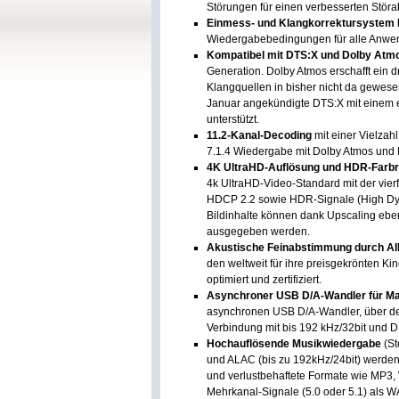
Störungen für einen verbesserten Störa
Einmess- und Klangkorrektursystem
Wiedergabebedingungen für alle Anw
Kompatibel mit DTS:X und Dolby Atm
Generation. Dolby Atmos erschafft ein
Klangquellen in bisher nicht da gewesen
Januar angekündigte DTS:X mit einem
unterstützt.
11.2-Kanal-Decoding
mit einer Vielzahl
7.1.4 Wiedergabe mit Dolby Atmos und 
4K UltraHD-Auflösung und HDR-Farb
4k UltraHD-Video-Standard mit der vie
HDCP 2.2 sowie HDR-Signale (High Dy
Bildinhalte können dank Upscaling ebenf
ausgegeben werden.
Akustische Feinabstimmung durch AI
den weltweit für ihre preisgekrönten K
optimiert und zertifiziert.
Asynchroner USB D/A-Wandler für M
asynchronen USB D/A-Wandler, über de
Verbindung mit bis 192 kHz/32bit und 
Hochauflösende Musikwiedergabe
(S
und ALAC (bis zu 192kHz/24bit) werde
und verlustbehaftete Formate wie MP3
Mehrkanal-Signale (5.0 oder 5.1) als W