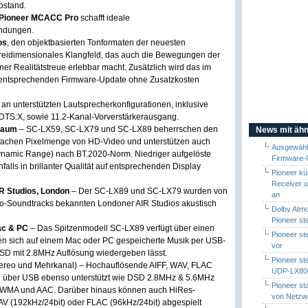
bstand.
 Pioneer MCACC Pro
schafft ideale
endungen.
os
, den objektbasierten Tonformaten der neuesten
 dreidimensionales Klangfeld, das auch die Bewegungen der
er Realitätstreue erlebbar macht. Zusätzlich wird das im
 entsprechenden Firmware-Update ohne Zusatzkosten
 an unterstützten Lautsprecherkonfigurationen, inklusive
DTS:X, sowie 11.2-Kanal-Vorverstärkerausgang.
raum
– SC-LX59, SC-LX79 und SC-LX89 beherrschen den
News mit ähn
rfachen Pixelmenge von HD-Video und unterstützen auch
Ausgewähl
namic Range) nach BT.2020-Norm. Niedriger aufgelöste
Firmware-
alls in brillanter Qualität auf entsprechenden Display
Pioneer kü
Receiver u
R Studios, London
– Der SC-LX89 und SC-LX79 wurden von
an
ino-Soundtracks bekannten Londoner AIR Studios akustisch
Dolby Atmo
Pioneer ste
ac & PC
– Das Spitzenmodell SC-LX89 verfügt über einen
Pioneer st
n sich auf einem Mac oder PC gespeicherte Musik per USB-
vor
DSD mit 2.8MHz Auflösung wiedergeben lässt.
Pioneer st
tereo und Mehrkanal) – Hochauflösende AIFF, WAV, FLAC
UDP-LX80
n über USB ebenso unterstützt wie DSD 2.8MHz & 5.6MHz
Pioneer st
, WMA und AAC. Darüber hinaus können auch HiRes-
von Netzw
AV (192kHz/24bit) oder FLAC (96kHz/24bit) abgespielt