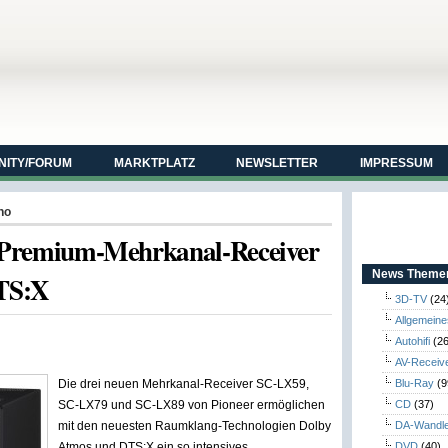
ITY/FORUM
MARKTPLATZ
NEWSLETTER
IMPRESSUM
no
ei Premium-Mehrkanal-Receiver
News Themen
TS:X
3D-TV
(24
Allgemeine
Autohifi
(26
AV-Receiv
Die drei neuen Mehrkanal-Receiver SC-LX59,
Blu-Ray
(9
SC-LX79 und SC-LX89 von Pioneer ermöglichen
CD
(37)
mit den neuesten Raumklang-Technologien Dolby
DA-Wandl
Atmos und DTS:X ein so intensives
DVD
(40)