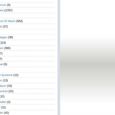
erver
(5)
ino
(1767)
)
und CE-Markt
(552)
io
(27)
lagen
(30)
(113)
her
(360)
7)
7)
el
(5)
m-Systeme
(12)
er
(13)
layer
(15)
eordnet
(21)
(37)
tufen
(2)
V
(11)
ler
(41)