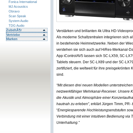
Fonica International
MJ Acoustics
Obravo
Scan Speak
System Audio
TDG Audio
ZubehÃ¶r
Verstärken und brillanten 4k Ultra HD-Videopr
Vertriebe
Als moderne Schaltzentralen integrieren sich al
Marken
in bestehende Heimnetzwerke. Neben der Wie
verstehen sie sich auch auf HiRes-Merkanal-D
App iControlAV5 lassen sich SC-LX59, SC-LX7
Tablets steuern. Der SC-LX89 und der SC-LX7
zertifiziert, die weltweit für ihre preisgekrö
sind.
“Mit diesen drei neuen Modellen unterstreichen
netzwerkfähiger Mehrkanal-Receiver. Unsere K
die Akustik und Atmosphäre einer Konzertaufn
hautnah zu erleben”
, erklärt Jürgen Timm, PR
“
Energiesparende Hochleistungsendstufen sowi
Verbindung mit einer intuitiven Bedienung via 
Unterhaltung.”