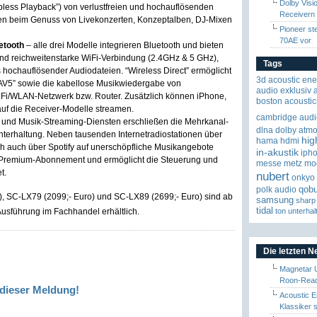
Dolby Visi
less Playback”) von verlustfreien und hochauflösenden
Receivern
en beim Genuss von Livekonzerten, Konzeptalben, DJ-Mixen
Pioneer st
70AE vor
etooth
– alle drei Modelle integrieren Bluetooth und bieten
nd reichweitenstarke WiFi-Verbindung (2.4GHz & 5 GHz),
Tags
 hochauflösender Audiodateien. “Wireless Direct” ermöglicht
3d
acoustic ene
olAV5” sowie die kabellose Musikwiedergabe von
audio exklusiv
Fi/WLAN-Netzwerk bzw. Router. Zusätzlich können iPhone,
boston acoustic
auf die Receiver-Modelle streamen.
cambridge audi
io und Musik-Streaming-Diensten erschließen die Mehrkanal-
dlna
dolby atm
terhaltung. Neben tausenden Internetradiostationen über
hig
hama
hdmi
ich auch über Spotify auf unerschöpfliche Musikangebote
in-akustik
iph
in Premium-Abonnement und ermöglicht die Steuerung und
messe
metz
mo
t.
nubert
onkyo
qob
polk audio
, SC-LX79 (2099;- Euro) und SC-LX89 (2699;- Euro) sind ab
samsung
sharp
tidal
ton
unterhal
Ausführung im Fachhandel erhältlich.
Die letzten 
Magnetar 
Roon-Read
dieser Meldung!
Acoustic E
Klassiker 