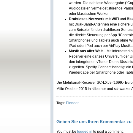
werden. Die nahtlose Wiedergabe (“Gap
Audiodateien vermeidet störende Paus
oder klassischen Werken.
Drahtloses Netzwerk mit WiFi und Blu
mit Dual-Band-Antennen eine sichere u
zum Beispiel für den drahtlosen Genuss
die direkte Steuerung per App “iContr
Smartphones und Tablets auch ohne Wi
iPad oder iPod auch per AirPlay Musik 
Musik aus aller Welt
– Mit Internetrad
Receiver eine ganzes Universum der Un
den intergrierten vTuner-Dienst lässt s
zugreifen. Spotify Connect benötigt e
Wiedergabe per Smartphone oder Table
Die Mehrkanal-Receiver SC-LX59 (1699;- Euro)
Mitte Oktober 2015 in silberner und schwarzer 
Tags:
Pioneer
Geben Sie uns Ihren Kommemtar zu 
You must be
logged in
to post a comment.