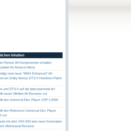
lichen Inhalten
te Pioneer AV-Komponenten erhalten
Update für Amazon Alexa
ndigt zwei neue “IMAX Enhanced” AV-
nd ein Dolby Atmos/ DTS:X Heimkino-Paket
s und DTS:X auf die platzsparende Art:
llt neuen Slimline AV-Receiver vor
ellt den Universal Disc Player UDP-LX500
ellt den Reference Universal Disc Player
0 vor
artet mit dem VSX-933 eine neue Generation
erk-Mehrkanal-Receiver