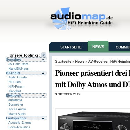
NEWS
STARTSEITE
COMMUN
Unsere Toplinks:
Sonstiges
Startseite
»
News
»
AV-Receiver
,
HiFi Heimki
AV-Consultant
KlangBildHaus
Pioneer präsentiert dr
HÃ¤ndler
Audio Creativ
mit Dolby Atmos und D
HiFi Liebl
HiFi-Forum
Klangbild
3 OKTOBER 2015
Elektronik
audiodata
Burmester
Keces Audio
Matrix Audio
Lautsprecher
Acoustic Energy
Eden Acoustics