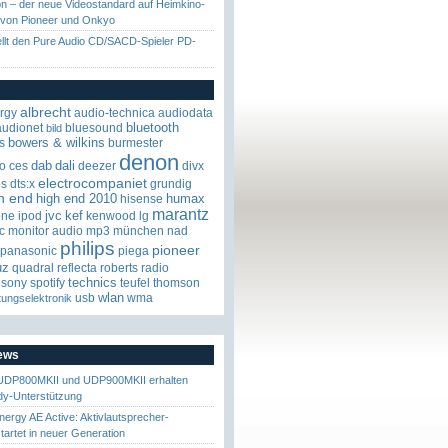
on – der neue Videostandard auf Heimkino-
 von Pioneer und Onkyo
ellt den Pure Audio CD/SACD-Spieler PD-
albrecht
rgy
audio-technica
audiodata
bluetooth
audionet
bluesound
bild
bowers & wilkins
s
burmester
denon
dab
dali
o
ces
deezer
divx
electrocompaniet
os
dts:x
grundig
h end
high end 2010
humax
hisense
marantz
jvc
kef
one
ipod
kenwood
lg
c
monitor audio
mp3
münchen
nad
philips
pioneer
panasonic
piega
uz
quadral
reflecta
roberts radio
technics
sony
spotify
teufel
thomson
wlan
usb
wma
tungselektronik
News
UDP800MKII und UDP900MKII erhalten
y-Unterstützung
nergy AE Active: Aktivlautsprecher-
startet in neuer Generation