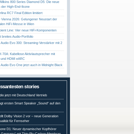
ilkins 800 Series Diamond D5: Die neue
 der High-End-Ikone
ina RC7 Final Edition limitiert
Vienna 2026: Gelungener Neustart der
nalen HiFi-Messe in Wien
ient Line: Vier neue HiFi-Komponenten
gt breites Audio-Portfolio
Audio Evo 300: Streaming-Verstärker mit 2
70A: Kabellose Aktivlautsprecher mit
t und HDMI eARC
Audio Evo One jetzt auch in Midnight Black
essantesten stories
io jetzt mit Deutschland Vertrieb
ngt ersten Smart Speaker „Sound“ auf den
ellt Dolby Vision 2 vor – neue Generation
qualität für Fernseher
ne D1: Neuer dynamischer Kopfhörer
n Germany“ mit Thin-Ply-Carbon-Membran