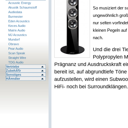
Acoustic Energy
Akustik Schaumstoff
So musiziert der 
Audiodata
ungewöhnlich große
Burmester
Eden Acoustics
nur selten vorfinde
Keces Audio
kleinen Pegeln auf
Matrix Audio
MJ Acoustics
nach.
Mundorf
Obravo
Und die drei Ti
Pear Audio
Scan Speak
Polypropylen 
Straight Wire
TDG Audio
Prägnanz und Ausdruckskraft ein
Vertriebe
ZubehÃ¶r
bereit ist, auf abgrundtiefe Tön
Sonstiges
aufzustellen, wird einen Subwo
HÃ¤ndler
HiFi- noch bei Surroundklängen.