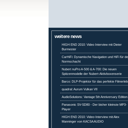
weitere news
HIGH END 2010: Video Interview mit Dieter
Burmester
CarHiFi: Dynamische Navigation und HiFi für d
Normschacht
Nubert nuPro A-500 & A-700: Die neuen
Spitzenmodelle der Nubert-Aktivboxenserie
Barco: DLP-Projektor für das perfekte Filmerleb
quadral: Aurum Vulkan VII
AudioSolutions: Vantage 5th Anniversary Edition
Panasonic SV-SD80 - Der bisher kleinste MP3-
Player
HIGH END 2010: Video-Interview mit Alex
Manninger von KACSA AUDIO