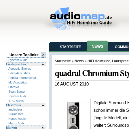
NEWS
STARTSEITE
COMMUN
Unsere Toplinks:
System Audio
Startseite
»
News
»
HiFi Heimkino
,
Lautsprec
Lautsprecher
quadral Chromium Sty
Acoustic Energy
Eden Acoustics
Fonica International
MJ Acoustics
16 AUGUST 2010
Obravo
Scan Speak
System Audio
TDG Audio
Digitale Surround-
Elektronik
audiodata
schon immer die S
Burmester
jüngste Modell, di
Keces Audio
Matrix Audio
weiter: Surroundso
Marken