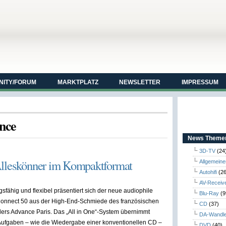
ITY/FORUM
MARKTPLATZ
NEWSLETTER
IMPRESSUM
ance
News Themen
3D-TV
(24
Alleskönner im Kompaktformat
Allgemeine
Autohifi
(26
AV-Receiv
sfähig und flexibel präsentiert sich der neue audiophile
Blu-Ray
(9
onnect 50 aus der High-End-Schmiede des französischen
CD
(37)
llers Advance Paris. Das „All in One“-System übernimmt
DA-Wandl
Aufgaben – wie die Wiedergabe einer konventionellen CD –
DVD
(40)