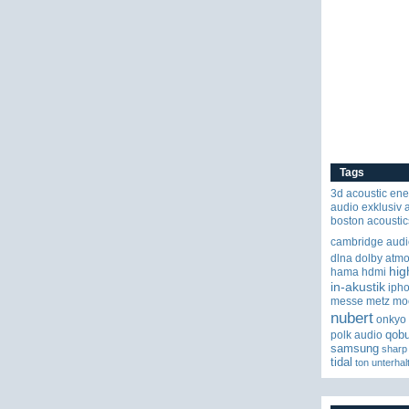
Tags
3d
acoustic ene
audio exklusiv
boston acoustic
cambridge audi
dlna
dolby atm
hig
hama
hdmi
in-akustik
iph
messe
metz
mo
nubert
onkyo
qob
polk audio
samsung
sharp
tidal
ton
unterhal