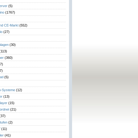
erver
(5)
ino
(1767)
)
und CE-Markt
(552)
io
(27)
lagen
(30)
(113)
her
(360)
7)
7)
el
(5)
m-Systeme
(12)
er
(13)
layer
(15)
eordnet
(21)
(37)
tufen
(2)
V
(11)
ler
(41)