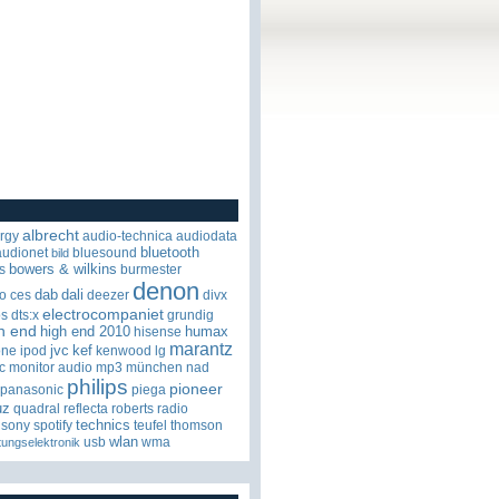
albrecht
rgy
audio-technica
audiodata
bluetooth
audionet
bluesound
bild
bowers & wilkins
s
burmester
denon
dab
dali
o
ces
deezer
divx
electrocompaniet
os
dts:x
grundig
h end
high end 2010
humax
hisense
marantz
jvc
kef
one
ipod
kenwood
lg
c
monitor audio
mp3
münchen
nad
philips
pioneer
panasonic
piega
uz
quadral
reflecta
roberts radio
technics
sony
spotify
teufel
thomson
wlan
usb
wma
tungselektronik