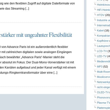
g wie den flexiblen Zugriff auf digitale Dateiformate von
Heimkinos
e das Streaming [...]
HiFi Heimk
HTDV
(20
Industrie 
Internetrad
Kabel
(16)
ärker mit ungeahnter Flexibilität
Kompaktan
Kopfhörer
Lautsprec
von Advance Paris ist ein außerordentlich flexibler
LCD-TV
(3
er mit zahlreichen digitalen sowie analogen Eingängen
LED-TV
(4
. Nach bewährter „Advance Paris“-Manier steht die
Medienmöb
 absolut im Fokus: Der Dual-Mono-Vorverstärker ist mit
MP3
(52)
ten Kanälen aufgebaut und jeder Kanal verfügt mit einem
Multi-Roo
tungs-Ringkerntransformator über eine [...]
Musikserv
Netzwerkp
nicht eing
OLED-TV
Phonovors
Plasma-T
Plattenspie