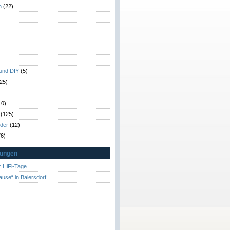
n
(22)
)
)
 und DIY
(5)
25)
10)
(125)
rder
(12)
6)
tungen
 HiFi-Tage
ause“ in Baiersdorf