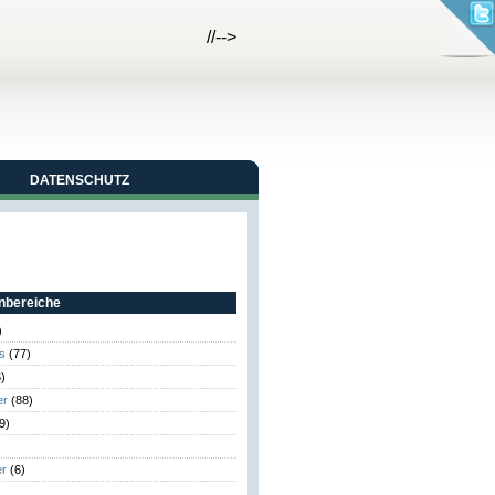
//-->
DATENSCHUTZ
bereiche
)
s
(77)
)
er
(88)
9)
er
(6)