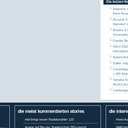
Die letzten 
Magnetar 
Roon-Read
Acoustic E
Klassiker 
Bowers & W
Generation
Gauder Berl
HIGH END 
internatio
Nubert Amb
Edifier zei
Cambridge 
× 300 Watt
Yamaha NX-
MusicCas
Cambridge 
die meist kommentierten stories
die inter
mbl bringt neuen Radialstrahler 120
Heed Aud
Avatar auf Blu-ray: Kopierschutz BD+ macht
WiiM bri