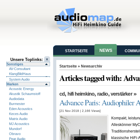
NEWS
STARTSEITE
COMMUN
Unsere Toplinks:
Sonstiges
Startseite
» Newsarchiv
AV-Consultant
KlangBildHaus
Articles tagged with: Adv
System Audio
Marken
Acoustic Energy
,
,
,
»
cd
hifi heimkino
radio
verstärker
Akustik Schaumstoff
Audiodata
Advance Paris: Audiophiler 
Burmester
Eden Acoustics
[21 Nov 2018
|
2,166
Views]
Keces Audio
Kompakt, leistung
Matrix Audio
MJ Acoustics
Alleskönner MyC
Mundorf
Traditionsherste
Obravo
klassische HiFi-
Pear Audio