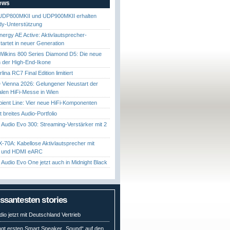
News
UDP800MKII und UDP900MKII erhalten
y-Unterstützung
nergy AE Active: Aktivlautsprecher-
startet in neuer Generation
ilkins 800 Series Diamond D5: Die neue
 der High-End-Ikone
ina RC7 Final Edition limitiert
Vienna 2026: Gelungener Neustart der
nalen HiFi-Messe in Wien
ient Line: Vier neue HiFi-Komponenten
gt breites Audio-Portfolio
Audio Evo 300: Streaming-Verstärker mit 2
70A: Kabellose Aktivlautsprecher mit
t und HDMI eARC
Audio Evo One jetzt auch in Midnight Black
essantesten stories
io jetzt mit Deutschland Vertrieb
ngt ersten Smart Speaker „Sound“ auf den