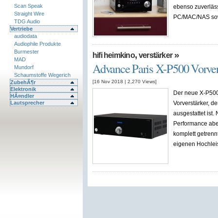
Scan Speak
ebenso zuverlässi
Straight Wire
PC/MAC/NAS sowi
TDG Audio
Vertriebe
audiodata
Audiophile Produkte
Burmester
,
»
hifi heimkino
verstärker
MAD
Advance Paris X-P500 Vorverst
Mundorf
Schaumstoffe Wegerich
[16 Nov 2018
|
2,270
Views]
ZubehÃ¶r
Elektronik
Der neue X-P500 
HÃ¤ndler
Lautsprecher
Vorverstärker, d
ausgestattet ist
Performance aber
komplett getrenn
eigenen Hochleis