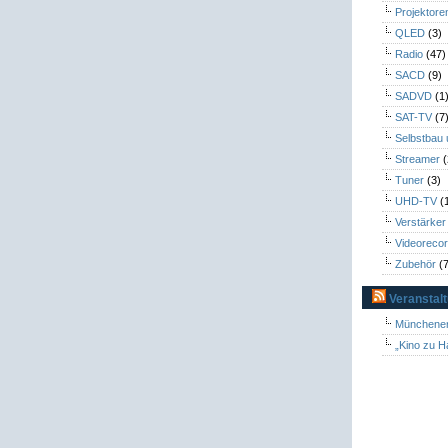
Projektore
QLED
(3)
Radio
(47)
SACD
(9)
SADVD
(1
SAT-TV
(7
Selbstbau
Streamer
(
Tuner
(3)
UHD-TV
(
Verstärker
Videoreco
Zubehör
(7
Veranstal
Münchener
„Kino zu H