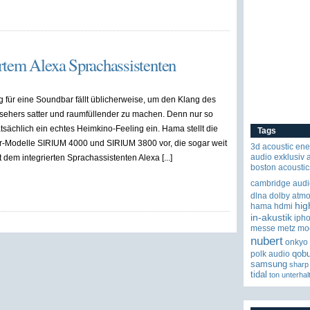
rtem Alexa Sprachassistenten
 für eine Soundbar fällt üblicherweise, um den Klang des
sehers satter und raumfüllender zu machen. Denn nur so
tatsächlich ein echtes Heimkino-Feeling ein. Hama stellt die
Tags
-Modelle SIRIUM 4000 und SIRIUM 3800 vor, die sogar weit
3d
acoustic ene
audio exklusiv
 dem integrierten Sprachassistenten Alexa [...]
boston acoustic
cambridge audi
dlna
dolby atm
hig
hama
hdmi
in-akustik
iph
messe
metz
mo
nubert
onkyo
qob
polk audio
samsung
sharp
tidal
ton
unterhal