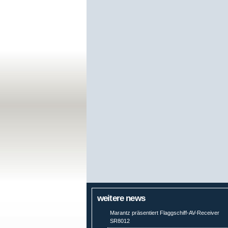
weitere news
Marantz präsentiert Flaggschiff-AV-Receiver
SR8012