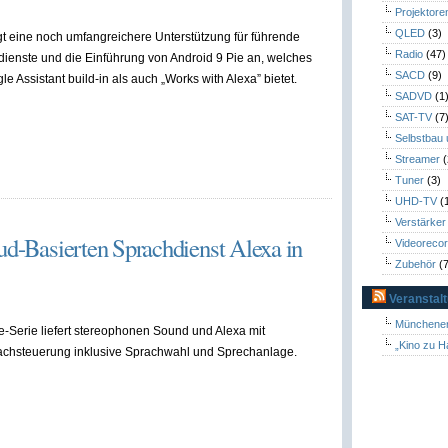
Projektore
QLED
(3)
gt eine noch umfangreichere Unterstützung für führende
Radio
(47)
ienste und die Einführung von Android 9 Pie an, welches
SACD
(9)
 Assistant build-in als auch „Works with Alexa” bietet.
SADVD
(1
SAT-TV
(7
Selbstbau
Streamer
(
Tuner
(3)
UHD-TV
(
Verstärker
ud-Basierten Sprachdienst Alexa in
Videoreco
Zubehör
(7
Veranstal
Münchener
-Serie liefert stereophonen Sound und Alexa mit
„Kino zu H
achsteuerung inklusive Sprachwahl und Sprechanlage.