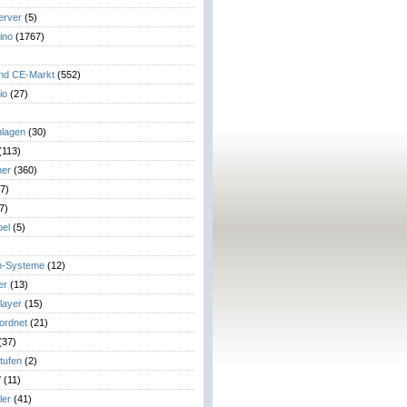
erver
(5)
ino
(1767)
)
und CE-Markt
(552)
io
(27)
lagen
(30)
(113)
her
(360)
7)
7)
el
(5)
m-Systeme
(12)
er
(13)
layer
(15)
eordnet
(21)
(37)
tufen
(2)
V
(11)
ler
(41)