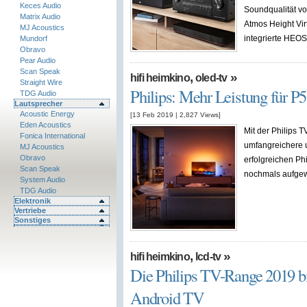
Keces Audio
Soundqualität v
Matrix Audio
Atmos Height Vi
MJ Acoustics
integrierte HEOS 
Mundorf
Obravo
Pear Audio
Scan Speak
,
»
hifi heimkino
oled-tv
Straight Wire
Philips: Mehr Leistung für 
TDG Audio
Lautsprecher
Acoustic Energy
[13 Feb 2019
|
2,827
Views]
Eden Acoustics
Mit der Philips
Fonica International
umfangreichere 
MJ Acoustics
Obravo
erfolgreichen Ph
Scan Speak
nochmals aufgew
System Audio
TDG Audio
Elektronik
Vertriebe
Sonstiges
,
»
hifi heimkino
lcd-tv
Die Philips TV-Range 2019 bi
Android TV