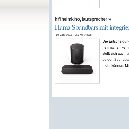
,
»
hifi heimkino
lautsprecher
Hama Soundbars mit integrie
[10 Jan 2018
|
3,776
Views]
Die Entscheidung
heimischen Fern
stellt sich auch 
beiden Soundbar
mehr können. Mit