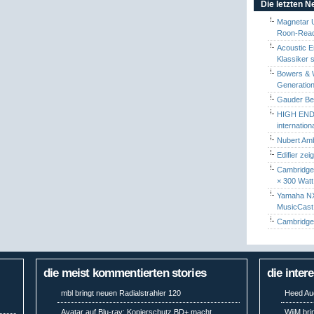
Die letzten 
Magnetar 
Roon-Read
Acoustic E
Klassiker 
Bowers & W
Generation
Gauder Berl
HIGH END 
internatio
Nubert Amb
Edifier zei
Cambridge 
× 300 Watt
Yamaha NX-
MusicCas
Cambridge 
die meist kommentierten stories
die inter
mbl bringt neuen Radialstrahler 120
Heed Aud
Avatar auf Blu-ray: Kopierschutz BD+ macht
WiiM bri