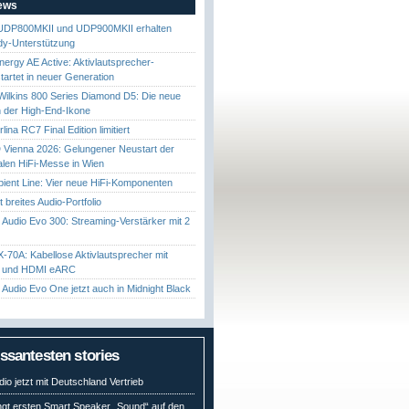
News
UDP800MKII und UDP900MKII erhalten
y-Unterstützung
nergy AE Active: Aktivlautsprecher-
startet in neuer Generation
ilkins 800 Series Diamond D5: Die neue
 der High-End-Ikone
ina RC7 Final Edition limitiert
Vienna 2026: Gelungener Neustart der
nalen HiFi-Messe in Wien
ient Line: Vier neue HiFi-Komponenten
gt breites Audio-Portfolio
Audio Evo 300: Streaming-Verstärker mit 2
70A: Kabellose Aktivlautsprecher mit
t und HDMI eARC
Audio Evo One jetzt auch in Midnight Black
essantesten stories
io jetzt mit Deutschland Vertrieb
ngt ersten Smart Speaker „Sound“ auf den