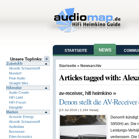
NEWS
STARTSEITE
COMMUN
Unsere Toplinks:
ZubehÃ¶r
Startseite
» Newsarchiv
Akustik Schaumstoff
Mundorf
Articles tagged with: Alex
Pear Audio
Straight Wire
HÃ¤ndler
,
»
Audio Creativ
av-receiver
hifi heimkino
HiFi Liebl
Denon stellt die AV-Receiver 
HiFi-Forum
Klangbild
[13 Jul 2019
|
2,164
Views]
Marken
Acoustic Energy
Denon® kündigt
Akustik Schaumstoff
S950H) an. Die n
Audiodata
Leistungs-Verhäl
Burmester
Eden Acoustics
verbessern. Die 