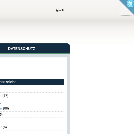
//-->
DATENSCHUTZ
bereiche
)
s
(77)
)
er
(88)
9)
er
(6)