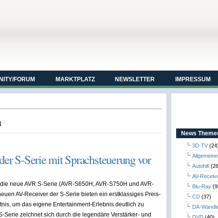
ITY/FORUM
MARKTPLATZ
NEWSLETTER
IMPRESSUM
a
News Themen
3D-TV
(24
der S-Serie mit Sprachsteuerung vor
Allgemeine
Autohifi
(26
AV-Receiv
 die neue AVR S-Serie (AVR-S650H, AVR-S750H und AVR-
Blu-Ray
(9
euen AV-Receiver der S-Serie bieten ein erstklassiges Preis-
CD
(37)
tnis, um das eigene Entertainment-Erlebnis deutlich zu
DA-Wandl
S-Serie zeichnet sich durch die legendäre Verstärker- und
DVD
(40)