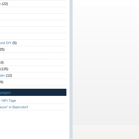
n
(22)
)
)
 und DIY
(5)
25)
10)
(125)
rder
(12)
6)
tungen
 HiFi-Tage
ause“ in Baiersdorf