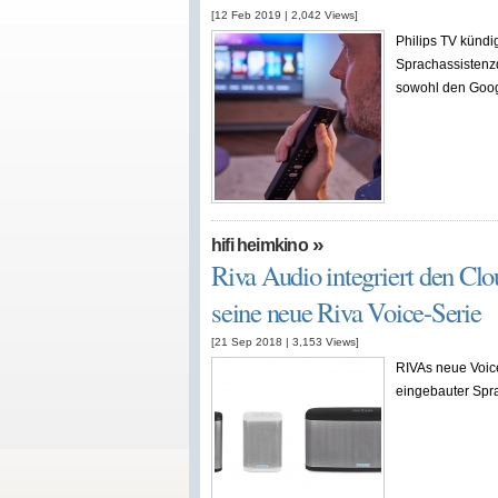
[12 Feb 2019
|
2,042
Views]
Philips TV kündi
Sprachassistenzd
sowohl den Google
»
hifi heimkino
Riva Audio integriert den Clo
seine neue Riva Voice-Serie
[21 Sep 2018
|
3,153
Views]
RIVAs neue Voice
eingebauter Spr