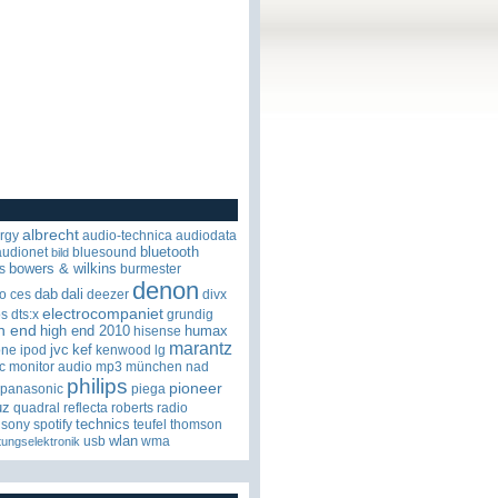
albrecht
rgy
audio-technica
audiodata
bluetooth
audionet
bluesound
bild
bowers & wilkins
s
burmester
denon
dab
dali
o
ces
deezer
divx
electrocompaniet
os
dts:x
grundig
h end
high end 2010
humax
hisense
marantz
jvc
kef
one
ipod
kenwood
lg
c
monitor audio
mp3
münchen
nad
philips
pioneer
panasonic
piega
uz
quadral
reflecta
roberts radio
technics
sony
spotify
teufel
thomson
wlan
usb
wma
tungselektronik