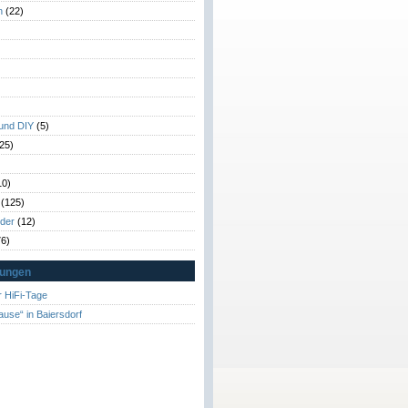
n
(22)
)
)
 und DIY
(5)
25)
10)
(125)
rder
(12)
6)
tungen
 HiFi-Tage
ause“ in Baiersdorf