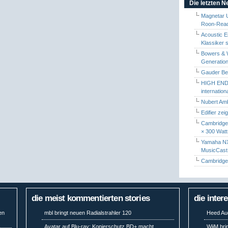
Die letzten 
Magnetar 
Roon-Read
Acoustic E
Klassiker 
Bowers & W
Generation
Gauder Berl
HIGH END 
internatio
Nubert Amb
Edifier zei
Cambridge 
× 300 Watt
Yamaha NX-
MusicCas
Cambridge 
die meist kommentierten stories
die inter
en
mbl bringt neuen Radialstrahler 120
Heed Aud
Avatar auf Blu-ray: Kopierschutz BD+ macht
WiiM bri