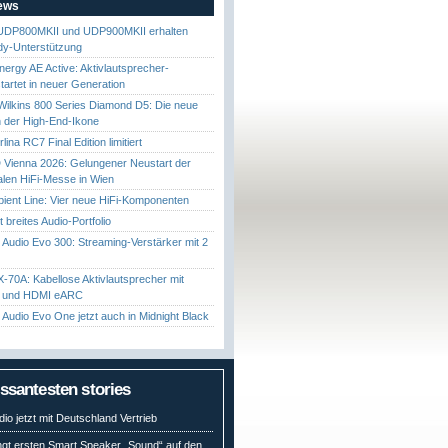
News
UDP800MKII und UDP900MKII erhalten
y-Unterstützung
nergy AE Active: Aktivlautsprecher-
startet in neuer Generation
ilkins 800 Series Diamond D5: Die neue
 der High-End-Ikone
ina RC7 Final Edition limitiert
Vienna 2026: Gelungener Neustart der
nalen HiFi-Messe in Wien
ient Line: Vier neue HiFi-Komponenten
gt breites Audio-Portfolio
Audio Evo 300: Streaming-Verstärker mit 2
70A: Kabellose Aktivlautsprecher mit
t und HDMI eARC
Audio Evo One jetzt auch in Midnight Black
essantesten stories
io jetzt mit Deutschland Vertrieb
ngt ersten Smart Speaker „Sound“ auf den