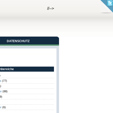
//-->
DATENSCHUTZ
bereiche
)
s
(77)
)
er
(88)
9)
er
(6)