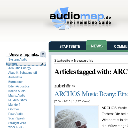
NEWS
STARTSEITE
COMMUN
Unsere Toplinks:
System Audio
Startseite
» Newsarchiv
Marken
Articles tagged with: A
Acoustic Energy
Akustik Schaumstoff
Audiodata
Burmester
»
zubehör
Eden Acoustics
ARCHOS Music Beany: Eine 
Keces Audio
Matrix Audio
MJ Acoustics
[7 Dez 2015
|
1,837
Views]
Mundorf
ARCHOS Music Be
Obravo
Pear Audio
Farben: Die bel
Scan Speak
Wie bereits in d
Straight Wire
die Mütze eingef
TDG Audio