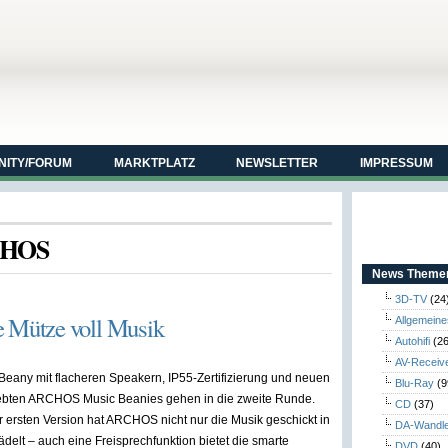
ITY/FORUM
MARKTPLATZ
NEWSLETTER
IMPRESSUM
RCHOS
News Themen
3D-TV
(24
Mütze voll Musik
Allgemeine
Autohifi
(26
AV-Receiv
any mit flacheren Speakern, IP55-Zertifizierung und neuen
Blu-Ray
(9
iebten ARCHOS Music Beanies gehen in die zweite Runde.
CD
(37)
er ersten Version hat ARCHOS nicht nur die Musik geschickt in
DA-Wandl
ädelt – auch eine Freisprechfunktion bietet die smarte
DVD
(40)