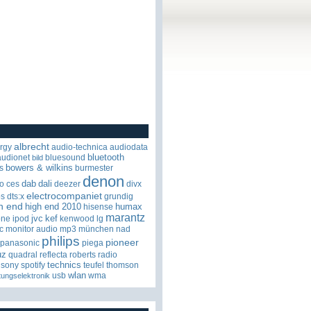
albrecht
rgy
audio-technica
audiodata
bluetooth
audionet
bluesound
bild
bowers & wilkins
s
burmester
denon
dab
dali
o
ces
deezer
divx
electrocompaniet
os
dts:x
grundig
h end
high end 2010
humax
hisense
marantz
jvc
kef
one
ipod
kenwood
lg
c
monitor audio
mp3
münchen
nad
philips
pioneer
panasonic
piega
uz
quadral
reflecta
roberts radio
technics
sony
spotify
teufel
thomson
wlan
usb
wma
tungselektronik