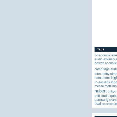
Tags
3d
acoustic ene
audio exklusiv
boston acoustic
cambridge audi
dlna
dolby atm
hig
hama
hdmi
in-akustik
iph
messe
metz
mo
nubert
onkyo
qob
polk audio
samsung
sharp
tidal
ton
unterhal