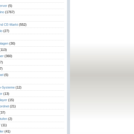
erver
(5)
ino
(1767)
)
und CE-Markt
(552)
io
(27)
lagen
(30)
(113)
her
(360)
7)
7)
el
(5)
m-Systeme
(12)
er
(13)
layer
(15)
eordnet
(21)
(37)
tufen
(2)
V
(11)
ler
(41)