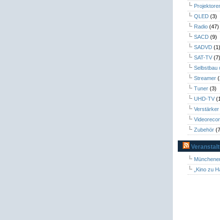
Projektore
QLED
(3)
Radio
(47)
SACD
(9)
SADVD
(1
SAT-TV
(7
Selbstbau
Streamer
(
Tuner
(3)
UHD-TV
(
Verstärker
Videoreco
Zubehör
(7
Veranstal
Münchener
„Kino zu H