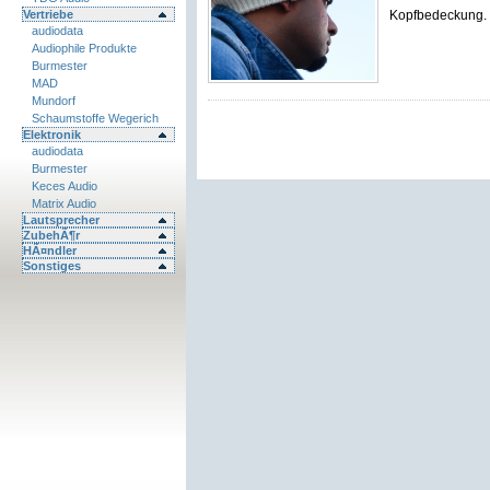
Vertriebe
Kopfbedeckung. I
audiodata
Audiophile Produkte
Burmester
MAD
Mundorf
Schaumstoffe Wegerich
Elektronik
audiodata
Burmester
Keces Audio
Matrix Audio
Lautsprecher
ZubehÃ¶r
HÃ¤ndler
Sonstiges