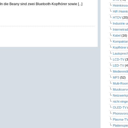
n die Beany sind zwei Bluetooth-Kopfhörer sowie [...]
Heimkinos
HiFi Heimk
HTDV
(20
Industrie 
Internetrad
Kabel
(16)
Kompaktan
Kopfhörer
Lautsprec
LCD-TV
(3
LED-TV
(4
Medienmöb
MP3
(52)
Multi-Roo
Musikserv
Netzwerkp
nicht eing
OLED-TV
Phonovors
Plasma-T
Plattenspie