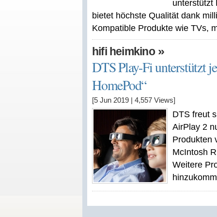
unterstützt
bietet höchste Qualität dank m
Kompatible Produkte wie TVs, mo
»
hifi heimkino
DTS Play-Fi unterstützt j
HomePod“
[5 Jun 2019
|
4,557
Views]
DTS freut s
AirPlay 2 n
Produkten v
McIntosh R
Weitere Pro
hinzukomm