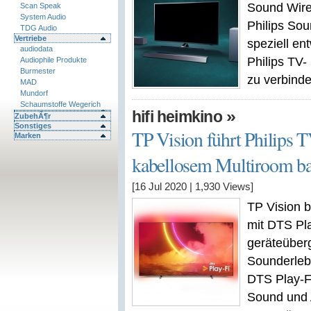
Sound Wire
Scan Speak
System Audio
Philips So
TDG Audio
Vertriebe
speziell en
audiodata
Philips TV-
Audiophile Produkte
Burmester
zu verbind
MAD
Mundorf
Schaumstoffe Wegerich
»
hifi heimkino
ZubehÃ¶r
Sonstiges
TP Vision führt Philips 
Marken
kabellosem Multiroom bas
[16 Jul 2020
|
1,930
Views]
TP Vision b
mit DTS Pla
geräteüber
Sounderleb
DTS Play-Fi
Sound und 