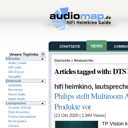
NEWS
STARTSEITE
COMMUN
Unsere Toplinks:
HÃ¤ndler
Startseite
» Newsarchiv
Audio Creativ
HiFi Liebl
Articles tagged with: DTS 
HiFi-Forum
Klangbild
Elektronik
,
hifi heimkino
lautsprech
audiodata
Burmester
Philips stellt Multiroom
Keces Audio
Matrix Audio
Produkte vor
Lautsprecher
Acoustic Energy
Eden Acoustics
[13 Okt 2020
|
1,944
Views]
Fonica International
MJ Acoustics
TP Vision k
Obravo