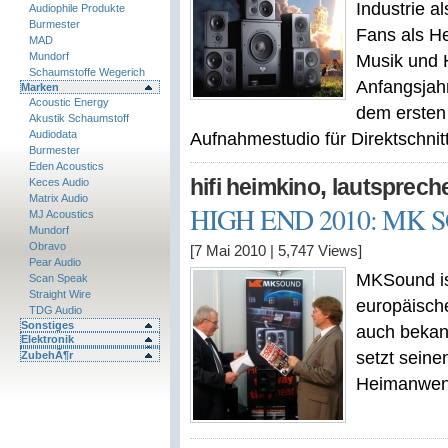
Industrie 
Audiophile Produkte
Burmester
Fans als He
MAD
Mundorf
Musik und H
Schaumstoffe Wegerich
Anfangsjah
Marken
Acoustic Energy
dem ersten
Akustik Schaumstoff
Audiodata
Aufnahmestudio für Direktschnitt-
Burmester
Eden Acoustics
,
hifi heimkino
lautsprech
Keces Audio
Matrix Audio
HIGH END 2010: MK SO
MJ Acoustics
Mundorf
Obravo
[7 Mai 2010
|
5,747
Views]
Pear Audio
MKSound is
Scan Speak
Straight Wire
europäische
TDG Audio
Sonstiges
auch bekan
Elektronik
setzt seine
ZubehÃ¶r
Heimanwende