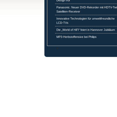
Design vor
Panasonic: Neuer DVD-Rekorder mit HDTV-Twi
Satelliten-Receiver
Innovative Technologien für umweltfreundliche
LCD-TVs
Die „World of HiFi“ feiert in Hannover Jubiläum
MP3-Herbstoffensive bei Philips