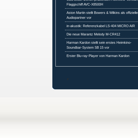
Flaggschiff AVC-X8500H
Aston Martin stellt Bowers & Wilkins als offiziell
Audiopartner vor
in-akustik: Referenzkabel LS-404 MICRO AIR
Die neue Marantz Melody M-CR412
Harman Kardon stellt sein erstes Heimkino-
Soundbar-System SB 15 vor
Erster Blu-ray-Player von Harman Kardon