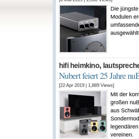
Die jüngste
Modulen erö
umfassende
ausgewählt
,
hifi heimkino
lautsprech
Nubert feiert 25 Jahre nu
[22 Apr 2019
|
1,889
Views]
Mit der ko
großen nuBo
aus Schwäb
Sondermode
legendären
vereinen.