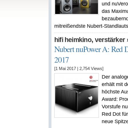
und nuVero 
das Maximu
bezaubernd
mitreißendste Nubert-Standlauts
,
hifi heimkino
verstärker
Nubert nuPower A: Red D
2017
[1 Mai 2017
|
2,754
Views]
Der analog
erhält mit 
höchste Au
Award: Prod
Vorstufe n
Red Dot für
neue Spitze