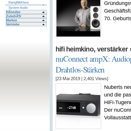
Gründungsva
KlangBildHaus
System Audio
Geschäftsf
HÃ¤ndler
ZubehÃ¶r
70. Geburt
Marken
Vertriebe
,
hifi heimkino
verstärker
nuConnect ampX: Audioph
Drahtlos-Stärken
[23 Mai 2019
|
2,401
Views]
Nuberts neu
und die pas
HiFi-Tugen
Der nuConne
Vollausstat