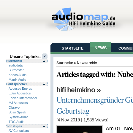
NEWS
STARTSEITE
COMMUN
Unsere Toplinks:
Elektronik
Startseite
» Newsarchiv
audiodata
Burmester
Articles tagged with: Nube
Keces Audio
Matrix Audio
Lautsprecher
»
hifi heimkino
Acoustic Energy
Eden Acoustics
Unternehmensgründer Günt
Fonica International
MJ Acoustics
Geburtstag
Obravo
Scan Speak
System Audio
[4 Nov 2019
|
1,985
Views]
TDG Audio
Sonstiges
Am 01. Nov
AV-Consultant