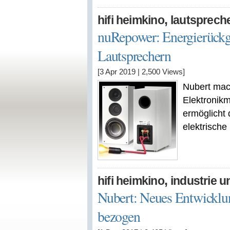
,
hifi heimkino
lautsprech
nuRepower: Energierück
Lautsprechern
[3 Apr 2019
|
2,500
Views]
Nubert mac
Elektronik
ermöglicht
elektrische
,
hifi heimkino
industrie u
Nubert: Neues Entwicklu
bezogen