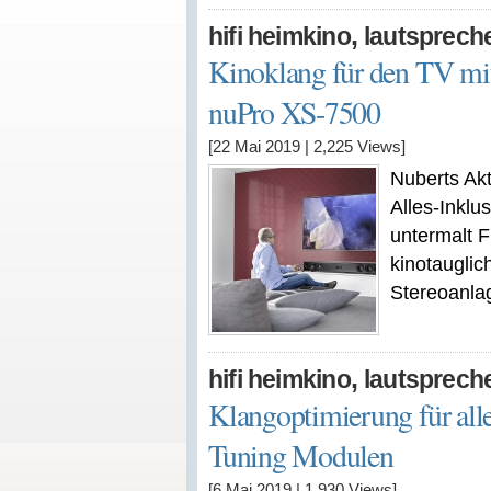
,
hifi heimkino
lautsprech
Kinoklang für den TV m
nuPro XS-7500
[22 Mai 2019
|
2,225
Views]
Nuberts Ak
Alles-Inkl
untermalt 
kinotauglic
Stereoanla
,
hifi heimkino
lautsprech
Klangoptimierung für all
Tuning Modulen
[6 Mai 2019
|
1,930
Views]