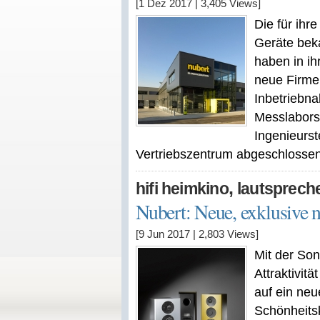
[1 Dez 2017
|
3,405
Views]
Die für ihr
Geräte beka
haben in i
neue Firme
Inbetriebn
Messlabors
Ingenieurs
Vertriebszentrum abgeschlossen
,
hifi heimkino
lautsprech
Nubert: Neue, exklusive 
[9 Jun 2017
|
2,803
Views]
Mit der Son
Attraktivit
auf ein neu
Schönheits