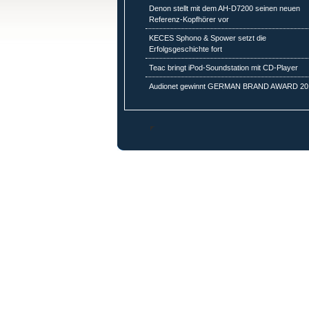
Denon stellt mit dem AH-D7200 seinen neuen
Referenz-Kopfhörer vor
KECES Sphono & Spower setzt die
Erfolgsgeschichte fort
Teac bringt iPod-Soundstation mit CD-Player
Audionet gewinnt GERMAN BRAND AWARD 20