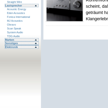
Röhrenvorv
Straight Wire
scheint, d
Lautsprecher
Acoustic Energy
geträumt ha
Eden Acoustics
Fonica International
Klangerlebn
MJ Acoustics
Obravo
Scan Speak
System Audio
TDG Audio
Marken
Sonstiges
Elektronik