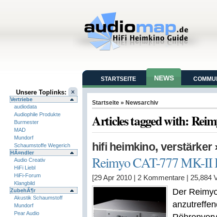
NEWS
STARTSEITE
COMMUN
Unsere Toplinks:
Vertriebe
Startseite
» Newsarchiv
audiodata
Audiophile Produkte
Articles tagged with: Rei
Burmester
MAD
Mundorf
,
hifi heimkino
verstärker
Schaumstoffe Wegerich
HÃ¤ndler
Reimyo CAT-777 MK-II R
Audio Creativ
HiFi Liebl
HiFi-Forum
[29 Apr 2010
| 2 Kommentare
|
25,884
V
Klangbild
Der Reimyo 
ZubehÃ¶r
Akustik Schaumstoff
anzutreffe
Mundorf
Pear Audio