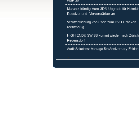
AMP 30
Marantz kündigt Auro-3D®-Upgrade für Heimki
Receiver und -Vorverstärker an
Veröffentlichung von Code zum DVD-Cracken
rechtmäßig
HIGH END® SWISS kommt wieder nach Zürich
Regensdorf
AudioSolutions: Vantage 5th Anniversary Edition