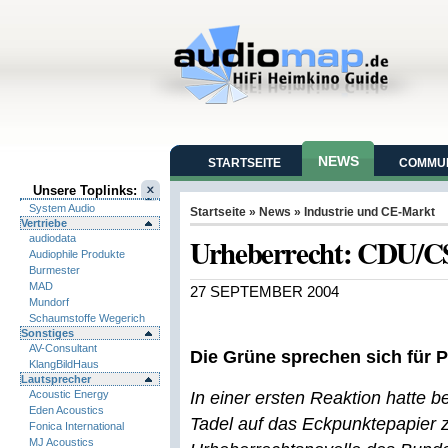
NEWS
STARTSEITE
COMMUN
Unsere Toplinks:
System Audio
Startseite
»
News
»
Industrie und CE-Markt
Vertriebe
Urheberrecht: CDU/CS
audiodata
Audiophile Produkte
Burmester
MAD
27 SEPTEMBER 2004
Mundorf
Schaumstoffe Wegerich
Sonstiges
AV-Consultant
Die Grüne sprechen sich für
KlangBildHaus
Lautsprecher
Acoustic Energy
In einer ersten Reaktion hatte b
Eden Acoustics
Tadel auf das Eckpunktepapier 
Fonica International
MJ Acoustics