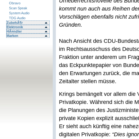
Urheberrechtsnovelle des Bundesj
Obravo
kommt nun auch aus Reihen der
Scan Speak
System Audio
Vorschlägen ebenfalls nicht zufr
TDG Audio
ZubehÃ¶r
Gründen.
Elektronik
HÃ¤ndler
Marken
Nach Ansicht des CDU-Bundesta
im Rechtsausschuss des Deuts
Fraktion unter anderem um Frag
das Eckpunktepapier von Bundesju
den Erwartungen zurück, die man
Zeitalter stellen müsse.
Krings bemängelt vor allem die V
Privatkopie. Während sich die Mu
die Planungen des Justizministe
private Kopien explizit ausschlie
Er sieht auch künftig eine nahe
digitalen Privatkopie:
“Dies igno