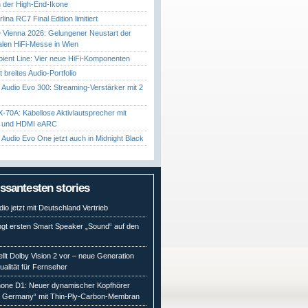
 der High-End-Ikone
ina RC7 Final Edition limitiert
Vienna 2026: Gelungener Neustart der
nalen HiFi-Messe in Wien
ient Line: Vier neue HiFi-Komponenten
gt breites Audio-Portfolio
Audio Evo 300: Streaming-Verstärker mit 2
70A: Kabellose Aktivlautsprecher mit
t und HDMI eARC
Audio Evo One jetzt auch in Midnight Black
essantesten stories
io jetzt mit Deutschland Vertrieb
ngt ersten Smart Speaker „Sound“ auf den
ellt Dolby Vision 2 vor – neue Generation
qualität für Fernseher
ne D1: Neuer dynamischer Kopfhörer
n Germany“ mit Thin-Ply-Carbon-Membran