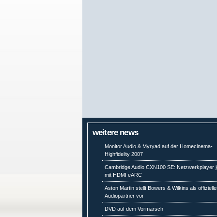
weitere news
Monitor Audio & Myryad auf der Homecinema-
Highfidelity 2007
Cambridge Audio CXN100 SE: Netzwerkplayer j
mit HDMI eARC
Aston Martin stellt Bowers & Wilkins als offiziell
Audiopartner vor
DVD auf dem Vormarsch