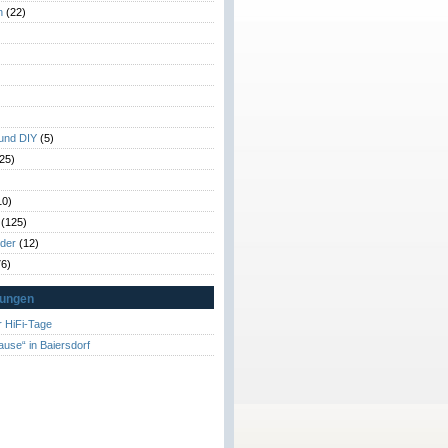
n
(22)
)
)
 und DIY
(5)
25)
10)
(125)
rder
(12)
6)
tungen
 HiFi-Tage
ause“ in Baiersdorf