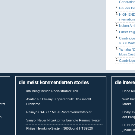
Generation
Gauder Berl
HIGH END 
internatio
Nubert Amb
Edifier zei
Cambridge 
× 300 Watt
Yamaha NX-
MusicCas
Cambridge 
die meist kommentierten stories
die inter
mbl bringt neuen Radialstrahler 120
Heed Aud
Avatar auf Blu-ray: Kopierschutz BD+ macht
WiiM bri
etzt
Probleme
Markt
Reimyo CAT-777 MK-II Röhrenvorverstärker
Dolby st
en
der Bild
Sanyo: Neuer Projektor für beengte Räumlichkeiten
HEDDpho
Philips Heimkino-System 360Sound HTS9520
„Made i