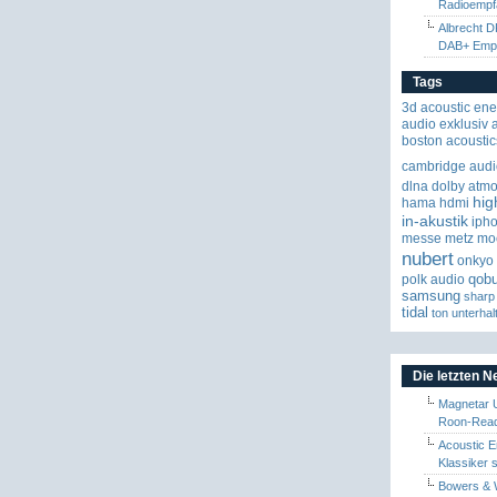
Radioempf
Albrecht D
DAB+ Emp
Tags
3d
acoustic ene
audio exklusiv
boston acoustic
cambridge audi
dlna
dolby atm
hig
hama
hdmi
in-akustik
iph
messe
metz
mo
nubert
onkyo
qob
polk audio
samsung
sharp
tidal
ton
unterhal
Die letzten 
Magnetar 
Roon-Read
Acoustic E
Klassiker 
Bowers & W