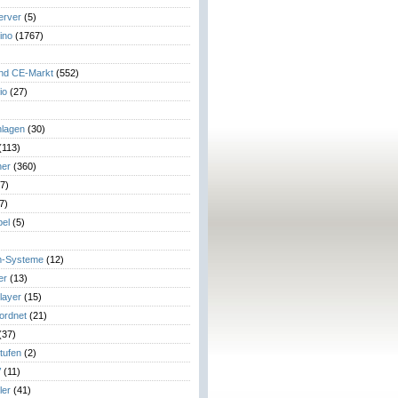
erver
(5)
ino
(1767)
)
und CE-Markt
(552)
io
(27)
lagen
(30)
(113)
her
(360)
7)
7)
el
(5)
m-Systeme
(12)
er
(13)
layer
(15)
eordnet
(21)
(37)
tufen
(2)
V
(11)
ler
(41)