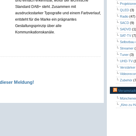
und einfach erkennbar, wofür der technische
Projektore
Standard DAB+ steht. Zusammen mit
QLED
(3)
ausdrucksstarker Typografie und einem Farbverlauf,
Radio
(47)
entsteht für die Marke ein prägnantes
SACD
(9)
Gestaltungsprinzip über alle
SADVD
(1
Kommunikationskanäle.
SAT-TV
(7
Selbstbau
Streamer
(
Tuner
(3)
UHD-TV
(
Verstärker
Videoreco
Zubehör
(7
dieser Meldung!
Veranstal
Münchener
„Kino zu H