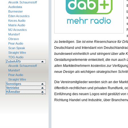
Akustik Schaumstoff
Audiodata
Burmester
Eden Acoustics
Keces Audio
Matrix Audio
MJ Acoustics
Mundorf
Obravo
zu beteiligen. Sie ist eine Riesenchance für DA
Pear Audio
Deutschland und Intendant von Deutschlandra
Scan Speak
Straight Wire
bundesweit einheitlich und stringent über all
TDG Audio
Gestaltungselemente entwickelt, die nun auch
ZubehÃ¶r
allen Marktteilnehmern kostenlos zur Verfügung
Akustik Schaumstoff
Mundorf
neue Design als wichtigen strategischen Schritt
Pear Audio
Straight Wire
Die Vereinsmitglieder werden sich an der Markt
Sonstiges
Vertriebe
öffentlich-rechtlichen und privaten Rundfunk, o
HÃ¤ndler
Einführung des neuen Logos wird gestützt von
Richtung Handel und Industrie, über Branchen