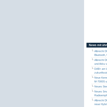
News mit ähn
Albrecht 
Bluetooth,
Albrecht D
und Akku v
DAB+ am We
zukunftssi
Neue Kenw
M-7000S 
Neues Ste
Neues Sma
Radioempf
Albrecht D
neue Hybri