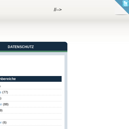
//-->
DATENSCHUTZ
bereiche
)
s
(77)
)
er
(88)
9)
er
(6)