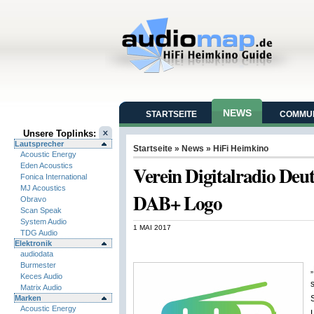
NEWS
STARTSEITE
COMMUN
Unsere Toplinks:
Lautsprecher
Startseite
»
News
»
HiFi Heimkino
Acoustic Energy
Eden Acoustics
Verein Digitalradio Deu
Fonica International
MJ Acoustics
DAB+ Logo
Obravo
Scan Speak
System Audio
1 MAI 2017
TDG Audio
Elektronik
audiodata
Burmester
Keces Audio
Matrix Audio
Marken
Acoustic Energy