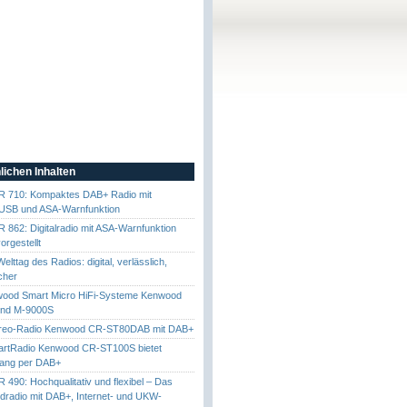
lichen Inhalten
DR 710: Kompaktes DAB+ Radio mit
 USB und ASA-Warnfunktion
R 862: Digitalradio mit ASA-Warnfunktion
orgestellt
lttag des Radios: digital, verlässlich,
cher
ood Smart Micro HiFi-Systeme Kenwood
und M-9000S
reo-Radio Kenwood CR-ST80DAB mit DAB+
rtRadio Kenwood CR-ST100S bietet
ang per DAB+
R 490: Hochqualitativ und flexibel – Das
dradio mit DAB+, Internet- und UKW-