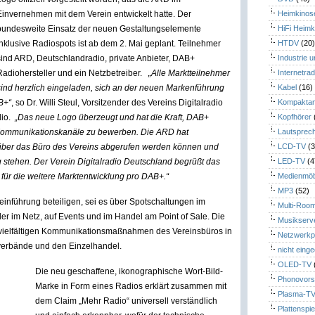
Einvernehmen mit dem Verein entwickelt hatte. Der
Heimkinos
bundesweite Einsatz der neuen Gestaltungselemente
HiFi Heimk
inklusive Radiospots ist ab dem 2. Mai geplant. Teilnehmer
HTDV
(20
sind ARD, Deutschlandradio, private Anbieter, DAB+
Industrie 
Radiohersteller und ein Netzbetreiber.
„Alle Marktteilnehmer
Internetrad
sind herzlich eingeladen, sich an der neuen Markenführung
Kabel
(16)
B+“
, so Dr. Willi Steul, Vorsitzender des Vereins Digitalradio
Kompaktan
dio.
„Das neue Logo überzeugt und hat die Kraft, DAB+
Kopfhörer
e Kommunikationskanäle zu bewerben. Die ARD hat
Lautsprec
 über das Büro des Vereins abgerufen werden können und
LCD-TV
(3
 stehen. Der Verein Digitalradio Deutschland begrüßt das
LED-TV
(4
 für die weitere Marktentwicklung pro DAB+.“
Medienmöb
MP3
(52)
einführung beteiligen, sei es über Spotschaltungen im
Multi-Roo
der im Netz, auf Events und im Handel am Point of Sale. Die
Musikserv
 vielfältigen Kommunikationsmaßnahmen des Vereinsbüros in
Netzwerkp
verbände und den Einzelhandel.
nicht eing
OLED-TV
Die neu geschaffene, ikonographische Wort-Bild-
Phonovors
Marke in Form eines Radios erklärt zusammen mit
Plasma-T
dem Claim „Mehr Radio“ universell verständlich
Plattenspie