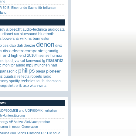
ang
R 50 B: Eine runde Sache für brillanten
fang
albrecht
rgy
audio-technica
audiodata
bluetooth
audionet
bluesound
bild
bowers & wilkins
s
burmester
denon
dab
dali
o
ces
deezer
divx
electrocompaniet
os
dts:x
grundig
h end
high end 2010
humax
hisense
marantz
jvc
kef
one
ipod
kenwood
lg
c
monitor audio
mp3
münchen
nad
philips
pioneer
panasonic
piega
uz
quadral
reflecta
roberts radio
technics
sony
spotify
teufel
thomson
wlan
usb
wma
tungselektronik
News
UDP800MKII und UDP900MKII erhalten
y-Unterstützung
nergy AE Active: Aktivlautsprecher-
startet in neuer Generation
ilkins 800 Series Diamond D5: Die neue