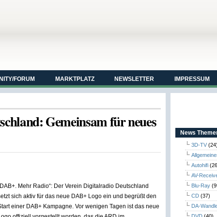
ITY/FORUM
MARKTPLATZ
NEWSLETTER
IMPRESSUM
tschland: Gemeinsam für neues
News Themen
3D-TV
(24
Allgemeine
Autohifi
(26
AV-Receiv
„DAB+. Mehr Radio“: Der Verein Digitalradio Deutschland
Blu-Ray
(9
setzt sich aktiv für das neue DAB+ Logo ein und begrüßt den
CD
(37)
Start einer DAB+ Kampagne. Vor wenigen Tagen ist das neue
DA-Wandl
Logo offiziell vorgestellt worden, das die ARD im
DVD
(40)