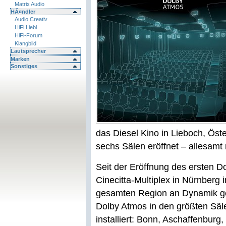
Matrix Audio
HÃ¤ndler
Audio Creativ
HiFi Liebl
HiFi-Forum
Klangbild
Lautsprecher
Marken
Sonstiges
das Diesel Kino in Lieboch, Öste
sechs Sälen eröffnet – allesamt 
Seit der Eröffnung des ersten D
Cinecitta-Multiplex in Nürnberg
gesamten Region an Dynamik ge
Dolby Atmos in den größten Säle
installiert: Bonn, Aschaffenbur