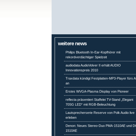
weitere news
Philips Bluetooth In-Ear-Kopfhörer mit
rekordverdächtiger Spielzeit
audiodata AudioVolver II erhält AUDIO
Innovationspreis 2010
Traxdata kündigt Festplatten-MP3-Player fürs A
an
Erstes WVGA-Plasma Display von Pioneer
reflecta präsentiert Staffelei TV-Stand „Elegant
70SG LED“ mit RGB-Beleuchtung
Lautsprecherserie Reserve von Polk Audio live
erleben
Denon: Neues Stereo-Duo PMA-1510AE und D
1510AE