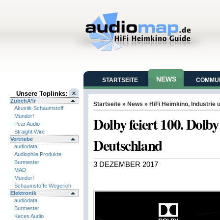
NEWS
STARTSEITE
COMMUN
Unsere Toplinks:
ZubehÃ¶r
Startseite
»
News
»
HiFi Heimkino
,
Industrie
Akustik Schaumstoff
Mundorf
Dolby feiert 100. Dolb
Pear Audio
Straight Wire
Deutschland
Vertriebe
audiodata
Audiophile Produkte
Burmester
3 DEZEMBER 2017
MAD
Mundorf
Schaumstoffe Wegerich
Elektronik
audiodata
Burmester
Keces Audio