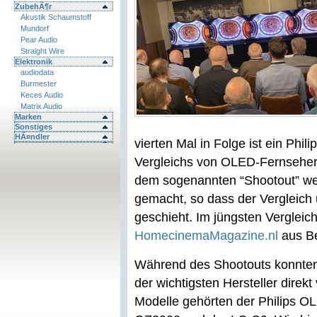
ZubehÃ¶r
Akustik Schaumstoff
Mundorf
Pear Audio
Straight Wire
Elektronik
audiodata
Burmester
Keces Audio
Matrix Audio
Marken
Sonstiges
HÃ¤ndler
vierten Mal in Folge ist ein Ph
Vergleichs von OLED-Fernsehern
dem sogenannten “Shootout” wer
gemacht, so dass der Vergleich
geschieht. Im jüngsten Verglei
HomecinemaMagazine.nl
aus Be
Während des Shootouts konnten
der wichtigsten Hersteller direkt
Modelle gehörten der Philips O