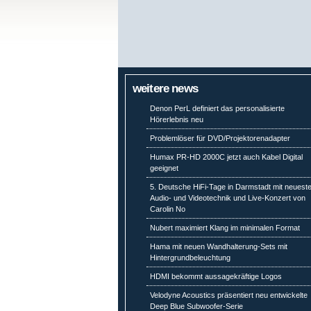
weitere news
Denon PerL definiert das personalisierte
Hörerlebnis neu
Problemlöser für DVD/Projektorenadapter
Humax PR-HD 2000C jetzt auch Kabel Digital
geeignet
5. Deutsche HiFi-Tage in Darmstadt mit neuest
Audio- und Videotechnik und Live-Konzert von
Carolin No
Nubert maximiert Klang im minimalen Format
Hama mit neuen Wandhalterung-Sets mit
Hintergrundbeleuchtung
HDMI bekommt aussagekräftige Logos
Velodyne Acoustics präsentiert neu entwickelte
Deep Blue Subwoofer-Serie