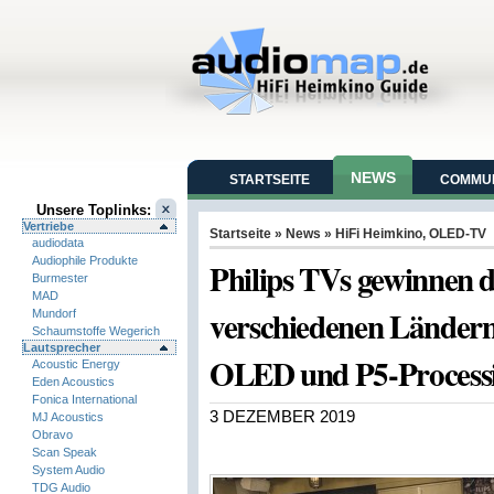
NEWS
STARTSEITE
COMMUN
Unsere Toplinks:
Vertriebe
Startseite
»
News
»
HiFi Heimkino
,
OLED-TV
audiodata
Audiophile Produkte
Philips TVs gewinnen d
Burmester
MAD
verschiedenen Länder
Mundorf
Schaumstoffe Wegerich
Lautsprecher
OLED und P5-Process
Acoustic Energy
Eden Acoustics
Fonica International
3 DEZEMBER 2019
MJ Acoustics
Obravo
Scan Speak
System Audio
TDG Audio