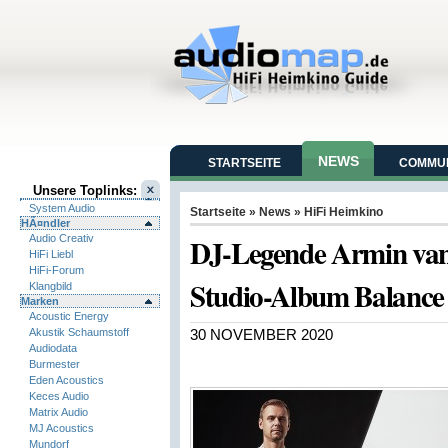
NEWS
STARTSEITE
COMMUN
Unsere Toplinks:
System Audio
Startseite
»
News
»
HiFi Heimkino
HÃ¤ndler
DJ-Legende Armin van B
Audio Creativ
HiFi Liebl
HiFi-Forum
Studio-Album Balance
Klangbild
Marken
Acoustic Energy
Akustik Schaumstoff
30 NOVEMBER 2020
Audiodata
Burmester
Eden Acoustics
Keces Audio
Matrix Audio
MJ Acoustics
Mundorf