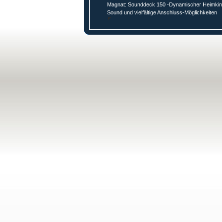
Magnat: Sounddeck 150 -Dynamischer Heimkin
Sound und vielfältige Anschluss-Möglichkeiten