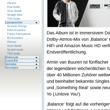
Obravo
Pear Audio
Scan Speak
Straight Wire
TDG Audio
Lautsprecher
Acoustic Energy
Eden Acoustics
Das Album ist in immersivem D
Fonica International
MJ Acoustics
Dolby-Atmos-Mix von ‚Balance‘ 
Obravo
HiFi und Amazon Music HD verfü
Scan Speak
System Audio
Erstveröffentlichung.
TDG Audio
Elektronik
ZubehÃ¶r
Armin van Buuren ist fünffache
Vertriebe
Sonstiges
der legendären wöchentlichen Sh
über 40 Millionen Zuhörer weltwe
und beinhaltet bekannte Singles
und ‚Something Real‘ sowie neue
Yo (‚Unlove You‘).
‚Balance‘ folgt auf die vorherig