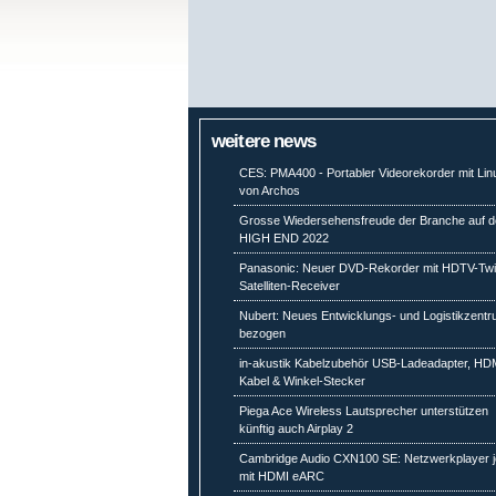
weitere news
CES: PMA400 - Portabler Videorekorder mit Lin
von Archos
Grosse Wiedersehensfreude der Branche auf d
HIGH END 2022
Panasonic: Neuer DVD-Rekorder mit HDTV-Twi
Satelliten-Receiver
Nubert: Neues Entwicklungs- und Logistikzent
bezogen
in-akustik Kabelzubehör USB-Ladeadapter, HD
Kabel & Winkel-Stecker
Piega Ace Wireless Lautsprecher unterstützen
künftig auch Airplay 2
Cambridge Audio CXN100 SE: Netzwerkplayer j
mit HDMI eARC