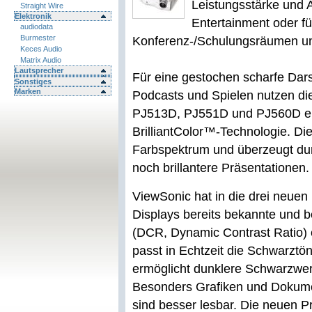
Leistungsstärke und 
Straight Wire
Elektronik
Entertainment oder fü
audiodata
Burmester
Konferenz-/Schulungsräumen u
Keces Audio
Matrix Audio
Lautsprecher
Für eine gestochen scharfe Dars
Sonstiges
Marken
Podcasts und Spielen nutzen die
PJ513D, PJ551D und PJ560D ei
BrilliantColor™-Technologie. Di
Farbspektrum und überzeugt durc
noch brillantere Präsentationen.
ViewSonic hat in die drei neue
Displays bereits bekannte und 
(DCR, Dynamic Contrast Ratio) e
passt in Echtzeit die Schwarztön
ermöglicht dunklere Schwarzwert
Besonders Grafiken und Dokume
sind besser lesbar. Die neuen Pr