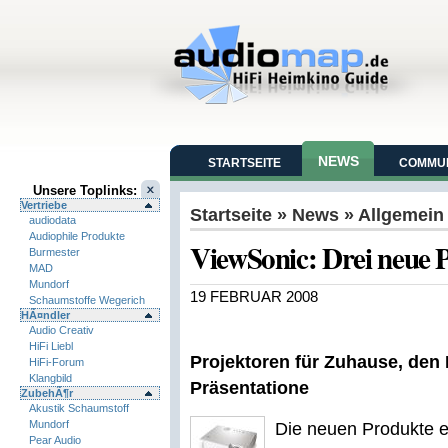
NEWS
STARTSEITE
COMMUN
Unsere Toplinks:
Vertriebe
Startseite
»
News
» Allgemein
audiodata
Audiophile Produkte
ViewSonic: Drei neue 
Burmester
MAD
Mundorf
19 FEBRUAR 2008
Schaumstoffe Wegerich
HÃ¤ndler
Audio Creativ
HiFi Liebl
Projektoren für Zuhause, den
HiFi-Forum
Klangbild
Präsentatione
ZubehÃ¶r
Akustik Schaumstoff
Mundorf
Die neuen Produkte e
Pear Audio