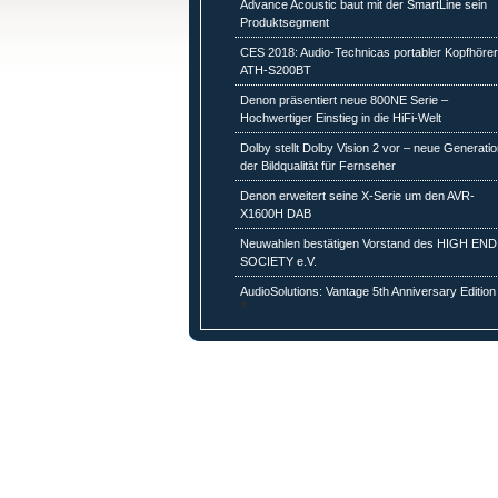
Advance Acoustic baut mit der SmartLine sein
Produktsegment
CES 2018: Audio-Technicas portabler Kopfhöre
ATH-S200BT
Denon präsentiert neue 800NE Serie –
Hochwertiger Einstieg in die HiFi-Welt
Dolby stellt Dolby Vision 2 vor – neue Generati
der Bildqualität für Fernseher
Denon erweitert seine X-Serie um den AVR-
X1600H DAB
Neuwahlen bestätigen Vorstand des HIGH END
SOCIETY e.V.
AudioSolutions: Vantage 5th Anniversary Edition