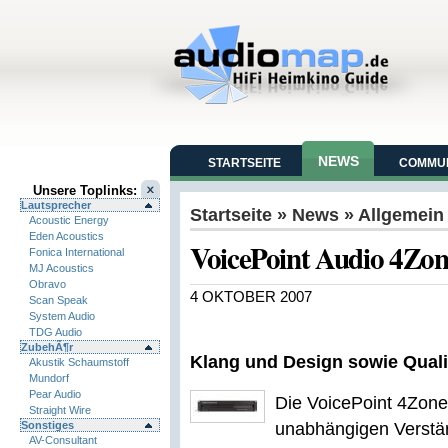
NEWS
STARTSEITE
COMMUN
Unsere Toplinks:
Lautsprecher
Startseite
»
News
» Allgemein
Acoustic Energy
Eden Acoustics
VoicePoint Audio 4Zon
Fonica International
MJ Acoustics
Obravo
4 OKTOBER 2007
Scan Speak
System Audio
TDG Audio
ZubehÃ¶r
Klang und Design sowie Quali
Akustik Schaumstoff
Mundorf
Pear Audio
Die VoicePoint 4Zone-
Straight Wire
Sonstiges
unabhängigen Verstär
AV-Consultant