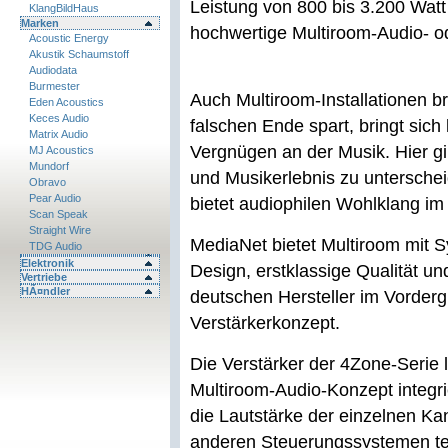
Leistung von 800 bis 3.200 Watt
KlangBildHaus
Marken
hochwertige Multiroom-Audio- od
Acoustic Energy
Akustik Schaumstoff
Audiodata
Burmester
Auch Multiroom-Installationen b
Eden Acoustics
Keces Audio
falschen Ende spart, bringt sich
Matrix Audio
Vergnügen an der Musik. Hier gi
MJ Acoustics
Mundorf
und Musikerlebnis zu unterscheid
Obravo
Pear Audio
bietet audiophilen Wohlklang i
Scan Speak
Straight Wire
MediaNet bietet Multiroom mit S
TDG Audio
Elektronik
Design, erstklassige Qualität u
Vertriebe
HÃ¤ndler
deutschen Hersteller im Vorderg
Verstärkerkonzept.
Die Verstärker der 4Zone-Serie 
Multiroom-Audio-Konzept integr
die Lautstärke der einzelnen K
anderen Steuerungssystemen tec