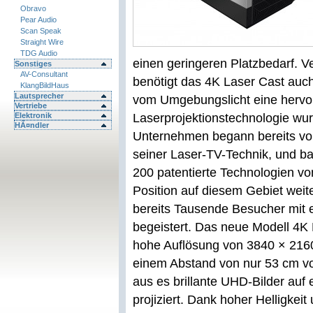
Obravo
Pear Audio
Scan Speak
Straight Wire
TDG Audio
einen geringeren Platzbedarf. V
Sonstiges
AV-Consultant
benötigt das 4K Laser Cast auc
KlangBildHaus
Lautsprecher
vom Umgebungslicht eine hervor
Vertriebe
Elektronik
Laserprojektionstechnologie wu
HÃ¤ndler
Unternehmen begann bereits vor
seiner Laser-TV-Technik, und ba
200 patentierte Technologien v
Position auf diesem Gebiet weit
bereits Tausende Besucher mit 
begeistert. Das neue Modell 4K L
hohe Auflösung von 3840 × 2160
einem Abstand von nur 53 cm von
aus es brillante UHD-Bilder auf
projiziert. Dank hoher Helligke