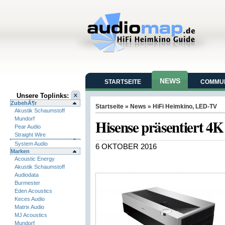
NEWS
STARTSEITE
COMMUN
Unsere Toplinks:
ZubehÃ¶r
Startseite
»
News
»
HiFi Heimkino
,
LED-TV
Akustik Schaumstoff
Mundorf
Hisense präsentiert 4K
Pear Audio
Straight Wire
System Audio
6 OKTOBER 2016
Marken
Acoustic Energy
Akustik Schaumstoff
Audiodata
Burmester
Eden Acoustics
Keces Audio
Matrix Audio
MJ Acoustics
Mundorf