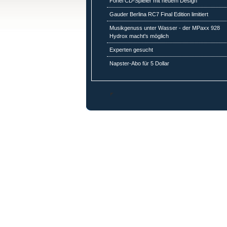
Fonel CD-Spieler mit neuem Design
Gauder Berlina RC7 Final Edition limitiert
Musikgenuss unter Wasser - der MPaxx 928
Hydrox macht's möglich
Experten gesucht
Napster-Abo für 5 Dollar