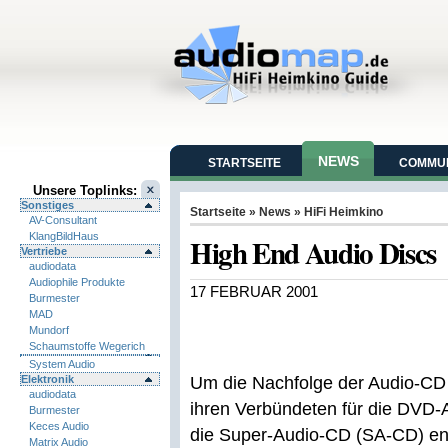
NEWS
STARTSEITE
COMMUN
Unsere Toplinks:
Sonstiges
Startseite
»
News
»
HiFi Heimkino
AV-Consultant
KlangBildHaus
High End Audio Discs
Vertriebe
audiodata
Audiophile Produkte
17 FEBRUAR 2001
Burmester
MAD
Mundorf
Schaumstoffe Wegerich
System Audio
Elektronik
Um die Nachfolge der Audio-CD 
audiodata
ihren Verbündeten für die DVD-A
Burmester
Keces Audio
die Super-Audio-CD (SA-CD) eng
Matrix Audio