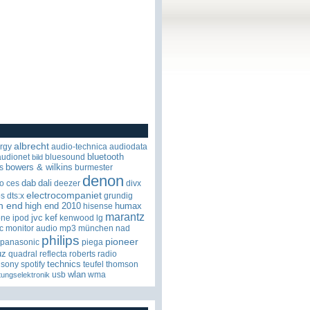
albrecht
rgy
audio-technica
audiodata
bluetooth
audionet
bluesound
bild
bowers & wilkins
s
burmester
denon
dab
dali
o
ces
deezer
divx
electrocompaniet
os
dts:x
grundig
h end
high end 2010
humax
hisense
marantz
jvc
kef
one
ipod
kenwood
lg
c
monitor audio
mp3
münchen
nad
philips
pioneer
panasonic
piega
uz
quadral
reflecta
roberts radio
technics
sony
spotify
teufel
thomson
wlan
usb
wma
tungselektronik