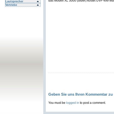
das Modell XL 3000 (silber) kostet UVP 499 Ma
Lautsprecher
Vertriebe
Geben Sie uns Ihren Kommemtar zu 
You must be
logged in
to post a comment.