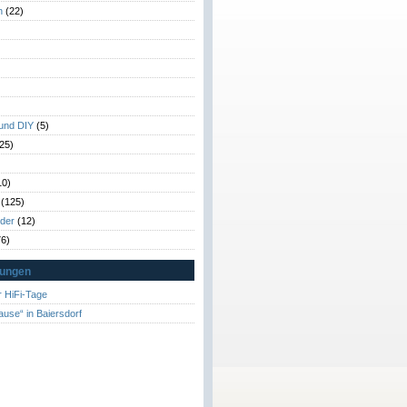
n
(22)
)
)
 und DIY
(5)
25)
10)
(125)
rder
(12)
6)
tungen
 HiFi-Tage
ause“ in Baiersdorf