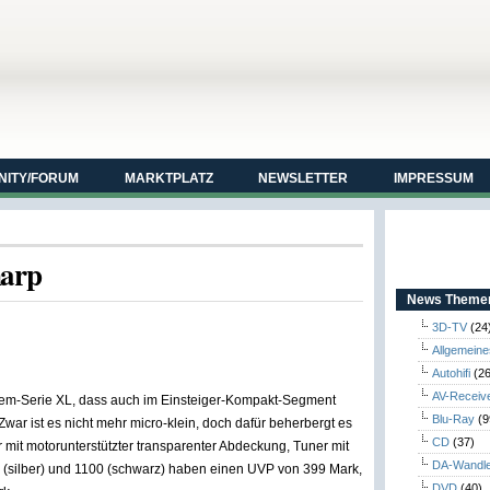
ITY/FORUM
MARKTPLATZ
NEWSLETTER
IMPRESSUM
harp
News Themen
3D-TV
(24
Allgemeine
Autohifi
(26
AV-Receiv
stem-Serie XL, dass auch im Einsteiger-Kompakt-Segment
Blu-Ray
(9
war ist es nicht mehr micro-klein, doch dafür beherbergt es
CD
(37)
 mit motorunterstützter transparenter Abdeckung, Tuner mit
DA-Wandl
 (silber) und 1100 (schwarz) haben einen UVP von 399 Mark,
DVD
(40)