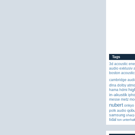
Tags
3d
acoustic ene
audio exklusiv
boston acoustic
cambridge audi
dlna
dolby atm
hig
hama
hdmi
in-akustik
iph
messe
metz
mo
nubert
onkyo
qob
polk audio
samsung
sharp
tidal
ton
unterhal