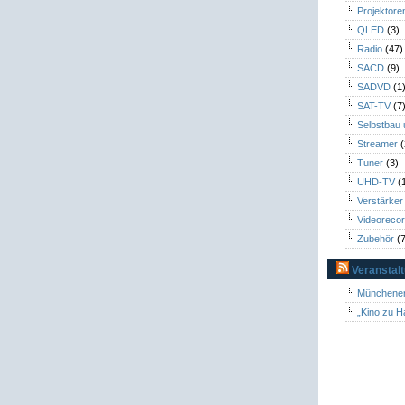
Projektore
QLED
(3)
Radio
(47)
SACD
(9)
SADVD
(1
SAT-TV
(7
Selbstbau
Streamer
(
Tuner
(3)
UHD-TV
(
Verstärker
Videoreco
Zubehör
(7
Veranstal
Münchener
„Kino zu H