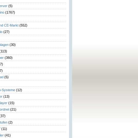
erver
(5)
ino
(1767)
)
und CE-Markt
(552)
io
(27)
lagen
(30)
(113)
her
(360)
7)
7)
el
(5)
m-Systeme
(12)
er
(13)
layer
(15)
eordnet
(21)
(37)
tufen
(2)
V
(11)
ler
(41)