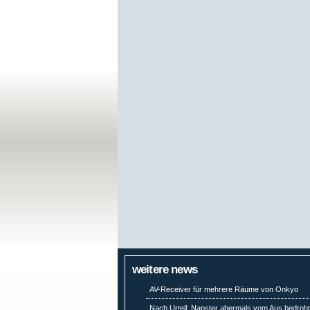
weitere news
AV-Receiver für mehrere Räume von Onkyo
Nach Urteil: Napster abermals vom Aus bedroh