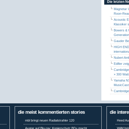
Die letzten 
Magnetar 
Roon-Read
Acoustic E
Klassiker 
Bowers & W
Generation
Gauder Berl
HIGH END 
internatio
Nubert Amb
Edifier zei
Cambridge 
× 300 Watt
Yamaha NX-
MusicCas
Cambridge 
die meist kommentierten stories
die inter
mbl bringt neuen Radialstrahler 120
Heed Aud
t
Avatar auf Blu-ray: Kopierschutz BD+ macht
WiiM bri