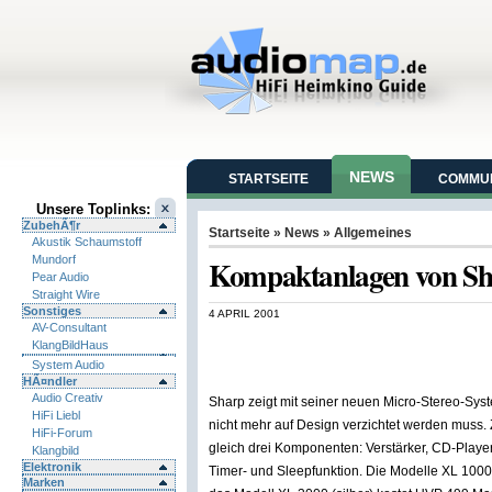
NEWS
STARTSEITE
COMMUN
Unsere Toplinks:
ZubehÃ¶r
Startseite
»
News
»
Allgemeines
Akustik Schaumstoff
Mundorf
Kompaktanlagen von S
Pear Audio
Straight Wire
Sonstiges
4 APRIL 2001
AV-Consultant
KlangBildHaus
System Audio
HÃ¤ndler
Audio Creativ
Sharp zeigt mit seiner neuen Micro-Stereo-Sy
HiFi Liebl
nicht mehr auf Design verzichtet werden muss. Z
HiFi-Forum
gleich drei Komponenten: Verstärker, CD-Player
Klangbild
Elektronik
Timer- und Sleepfunktion. Die Modelle XL 1000
Marken