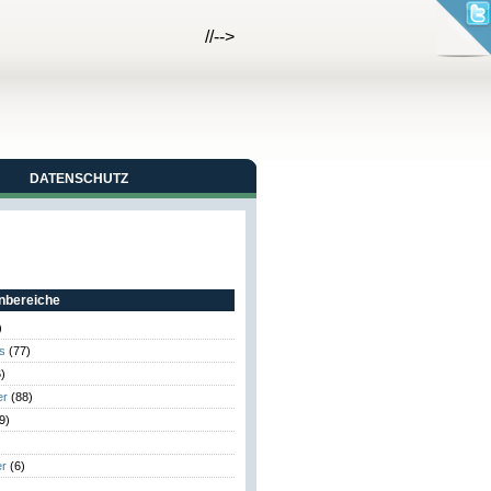
//-->
DATENSCHUTZ
bereiche
)
s
(77)
)
er
(88)
9)
er
(6)