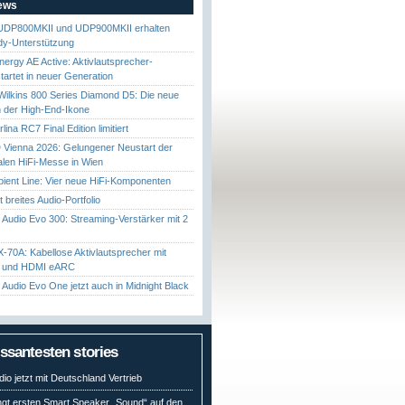
News
UDP800MKII und UDP900MKII erhalten
y-Unterstützung
nergy AE Active: Aktivlautsprecher-
startet in neuer Generation
ilkins 800 Series Diamond D5: Die neue
 der High-End-Ikone
ina RC7 Final Edition limitiert
Vienna 2026: Gelungener Neustart der
nalen HiFi-Messe in Wien
ient Line: Vier neue HiFi-Komponenten
gt breites Audio-Portfolio
Audio Evo 300: Streaming-Verstärker mit 2
70A: Kabellose Aktivlautsprecher mit
t und HDMI eARC
Audio Evo One jetzt auch in Midnight Black
essantesten stories
io jetzt mit Deutschland Vertrieb
ngt ersten Smart Speaker „Sound“ auf den