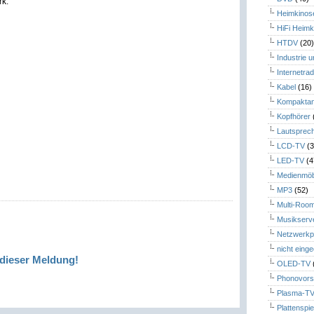
rk.
Heimkinos
HiFi Heimk
HTDV
(20
Industrie 
Internetrad
Kabel
(16)
Kompaktan
Kopfhörer
Lautsprec
LCD-TV
(3
LED-TV
(4
Medienmöb
MP3
(52)
Multi-Roo
Musikserv
Netzwerkp
nicht eing
dieser Meldung!
OLED-TV
Phonovors
Plasma-T
Plattenspie