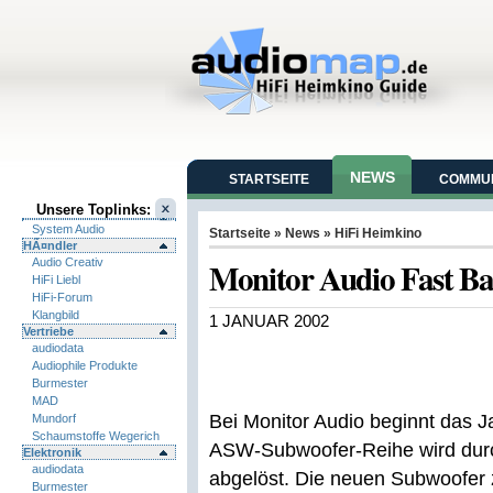
NEWS
STARTSEITE
COMMUN
Unsere Toplinks:
System Audio
Startseite
»
News
»
HiFi Heimkino
HÃ¤ndler
Monitor Audio Fast B
Audio Creativ
HiFi Liebl
HiFi-Forum
Klangbild
1 JANUAR 2002
Vertriebe
audiodata
Audiophile Produkte
Burmester
MAD
Bei Monitor Audio beginnt das J
Mundorf
Schaumstoffe Wegerich
ASW-Subwoofer-Reihe wird durc
Elektronik
audiodata
abgelöst. Die neuen Subwoofer 
Burmester