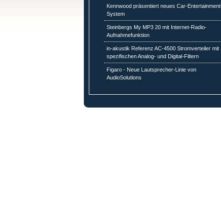
Kennwood präsentiert neues Car-Entertainment
System
Steinbergs My MP3 20 mit Internet-Radio-
Aufnahmefunktion
in-akustik Referenz AC-4500 Stromverteiler mit
spezifischen Analog- und Digital-Filtern
Figaro - Neue Lautsprecher-Linie von
AudioSolutions