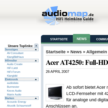
NEWS
STARTSEITE
COMMUN
Unsere Toplinks:
Sonstiges
Startseite
»
News
» Allgemein
AV-Consultant
KlangBildHaus
Acer AT4250: Full-HD-
HÃ¤ndler
Audio Creativ
HiFi Liebl
26 APRIL 2007
HiFi-Forum
Klangbild
Elektronik
audiodata
Ab sofort bietet Ace
Burmester
Keces Audio
LCD-Fernseher mit 42
Matrix Audio
Marken
für analoge und digi
Acoustic Energy
Anschlüssen an.
Akustik Schaumstoff