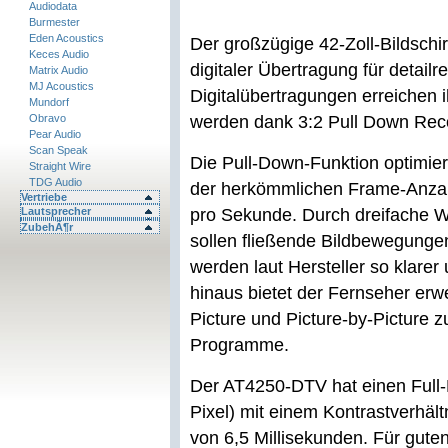
Audiodata
Burmester
Eden Acoustics
Der großzügige 42-Zoll-Bildschi
Keces Audio
digitaler Übertragung für detailr
Matrix Audio
MJ Acoustics
Digitalübertragungen erreichen 
Mundorf
Obravo
werden dank 3:2 Pull Down Recov
Pear Audio
Scan Speak
Die Pull-Down-Funktion optimie
Straight Wire
TDG Audio
der herkömmlichen Frame-Anzah
Vertriebe
Lautsprecher
pro Sekunde. Durch dreifache W
ZubehÃ¶r
sollen fließende Bildbewegungen
werden laut Hersteller so klarer
hinaus bietet der Fernseher erwe
Picture und Picture-by-Picture z
Programme.
Der AT4250-DTV hat einen Full-
Pixel) mit einem Kontrastverhält
von 6,5 Millisekunden. Für gut