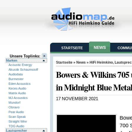
NEWS
STARTSEITE
COMMUN
Unsere Toplinks:
Marken
Startseite
»
News
»
HiFi Heimkino
,
Lautsprec
Acoustic Energy
Akustik Schaumstoff
Bowers & Wilkins 705 
Audiodata
Burmester
in Midnight Blue Metall
Eden Acoustics
Keces Audio
Matrix Audio
MJ Acoustics
17 NOVEMBER 2021
Mundorf
Obravo
Pear Audio
Scan Speak
Bower
Straight Wire
700 S
TDG Audio
Lautsprecher