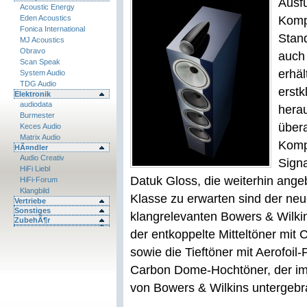
Ausf
Acoustic Energy
Eden Acoustics
Komp
Fonica International
Stand
MJ Acoustics
Obravo
auch 
Scan Speak
erhäl
System Audio
TDG Audio
erstk
Elektronik
audiodata
hera
Burmester
über
Keces Audio
Matrix Audio
Komp
HÃ¤ndler
Audio Creativ
Sign
HiFi Liebl
Datuk Gloss, die weiterhin ang
HiFi-Forum
Klangbild
Klasse zu erwarten sind der neu
Vertriebe
Sonstiges
klangrelevanten Bowers & Wilkin
ZubehÃ¶r
der entkoppelte Mitteltöner mi
sowie die Tieftöner mit Aerofoil
Carbon Dome-Hochtöner, der i
von Bowers & Wilkins untergebra