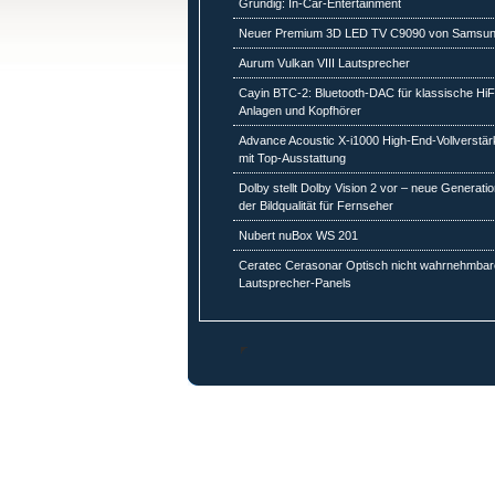
Grundig: In-Car-Entertainment
Neuer Premium 3D LED TV C9090 von Samsu
Aurum Vulkan VIII Lautsprecher
Cayin BTC-2: Bluetooth-DAC für klassische HiF
Anlagen und Kopfhörer
Advance Acoustic X-i1000 High-End-Vollverstär
mit Top-Ausstattung
Dolby stellt Dolby Vision 2 vor – neue Generati
der Bildqualität für Fernseher
Nubert nuBox WS 201
Ceratec Cerasonar Optisch nicht wahrnehmbar
Lautsprecher-Panels