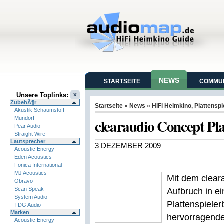
NEWS
STARTSEITE
COMMUN
Unsere Toplinks:
ZubehÃ¶r
Startseite
»
News
»
HiFi Heimkino
,
Plattenspi
Akustik Schaumstoff
Mundorf
clearaudio Concept Pla
Pear Audio
Straight Wire
Lautsprecher
3 DEZEMBER 2009
Acoustic Energy
Eden Acoustics
Fonica International
MJ Acoustics
Mit dem clear
Obravo
Scan Speak
Aufbruch in e
System Audio
Plattenspiele
TDG Audio
Marken
hervorragende
Acoustic Energy