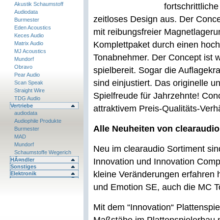
Akustik Schaumstoff
fortschrittlic
Audiodata
zeitloses Design aus.
Der Conce
Burmester
Eden Acoustics
mit reibungsfreier Magnetlageru
Keces Audio
Komplettpaket durch einen hoc
Matrix Audio
MJ Acoustics
Tonabnehmer. Der Concept ist we
Mundorf
Obravo
spielbereit. Sogar die Auflagek
Pear Audio
sind einjustiert. Das originelle 
Scan Speak
Straight Wire
Spielfreude für Jahrzehnte! Co
TDG Audio
Vertriebe
attraktivem Preis-Qualitäts-Verhä
audiodata
Audiophile Produkte
Alle Neuheiten von clearaudio
Burmester
MAD
Mundorf
Neu im clearaudio Sortiment sin
Schaumstoffe Wegerich
HÃ¤ndler
Innovation und Innovation Comp
Sonstiges
kleine Veränderungen erfahren 
Elektronik
und Emotion SE, auch die MC T
Mit dem “Innovation“ Plattenspiel