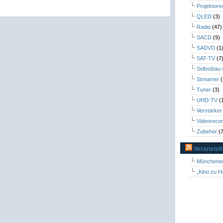
Projektore
QLED
(3)
Radio
(47)
SACD
(9)
SADVD
(1
SAT-TV
(7
Selbstbau
Streamer
(
Tuner
(3)
UHD-TV
(
Verstärker
Videoreco
Zubehör
(7
Veranstal
Münchener
„Kino zu H