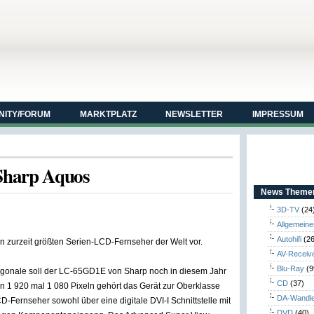
ITY/FORUM
MARKTPLATZ
NEWSLETTER
IMPRESSUM
 Sharp Aquos
News Themen
3D-TV
(24
Allgemeine
Autohifi
(26
en zurzeit größten Serien-LCD-Fernseher der Welt vor.
AV-Receiv
Blu-Ray
(9
agonale soll der LC-65GD1E von Sharp noch in diesem Jahr
CD
(37)
on 1 920 mal 1 080 Pixeln gehört das Gerät zur Oberklasse
DA-Wandl
D-Fernseher sowohl über eine digitale DVI-I Schnittstelle mit
DVD
(40)