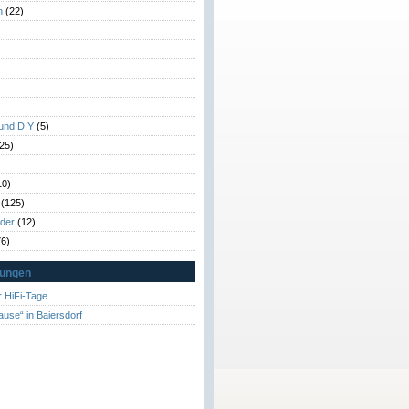
n
(22)
)
)
 und DIY
(5)
25)
10)
(125)
rder
(12)
6)
tungen
 HiFi-Tage
ause“ in Baiersdorf