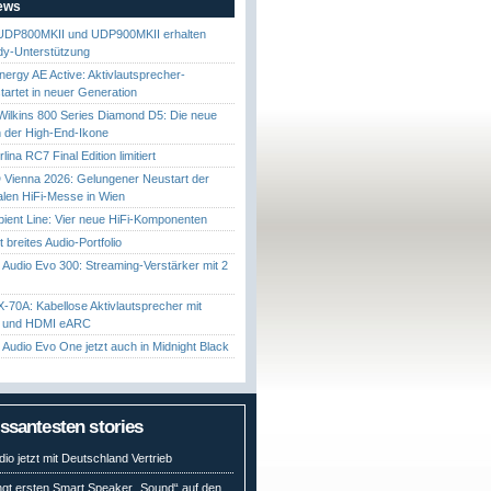
News
UDP800MKII und UDP900MKII erhalten
y-Unterstützung
nergy AE Active: Aktivlautsprecher-
startet in neuer Generation
ilkins 800 Series Diamond D5: Die neue
 der High-End-Ikone
ina RC7 Final Edition limitiert
Vienna 2026: Gelungener Neustart der
nalen HiFi-Messe in Wien
ient Line: Vier neue HiFi-Komponenten
gt breites Audio-Portfolio
Audio Evo 300: Streaming-Verstärker mit 2
70A: Kabellose Aktivlautsprecher mit
t und HDMI eARC
Audio Evo One jetzt auch in Midnight Black
essantesten stories
io jetzt mit Deutschland Vertrieb
ngt ersten Smart Speaker „Sound“ auf den