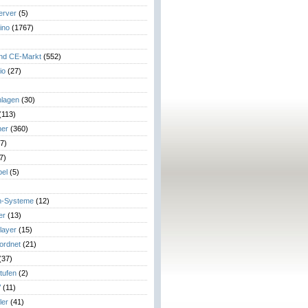
erver
(5)
ino
(1767)
)
und CE-Markt
(552)
io
(27)
lagen
(30)
(113)
her
(360)
7)
7)
el
(5)
m-Systeme
(12)
er
(13)
layer
(15)
eordnet
(21)
(37)
tufen
(2)
V
(11)
ler
(41)