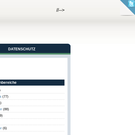
//-->
DATENSCHUTZ
bereiche
)
s
(77)
)
er
(88)
9)
er
(6)