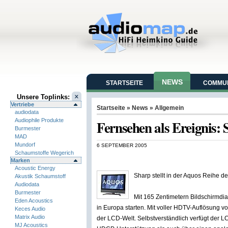
NEWS
STARTSEITE
COMMUN
Unsere Toplinks:
Vertriebe
Startseite
»
News
» Allgemein
audiodata
Audiophile Produkte
Fernsehen als Ereignis:
Burmester
MAD
Mundorf
6 SEPTEMBER 2005
Schaumstoffe Wegerich
Marken
Acoustic Energy
Sharp stellt in der Aquos Reihe d
Akustik Schaumstoff
Audiodata
Burmester
Mit 165 Zentimetern Bildschirmdi
Eden Acoustics
in Europa starten. Mit voller HDTV-Auflösung v
Keces Audio
Matrix Audio
der LCD-Welt. Selbstverständlich verfügt der LC
MJ Acoustics