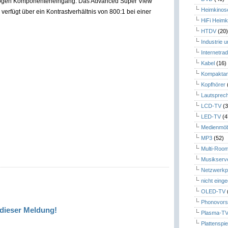
logen Komponenteneingang. Das Advanced Super View
Heimkinos
verfügt über ein Kontrastverhältnis von 800:1 bei einer
HiFi Heimk
HTDV
(20
Industrie 
Internetrad
Kabel
(16)
Kompaktan
Kopfhörer
Lautsprec
LCD-TV
(3
LED-TV
(4
Medienmöb
MP3
(52)
Multi-Roo
Musikserv
Netzwerkp
nicht eing
OLED-TV
Phonovors
dieser Meldung!
Plasma-T
Plattenspie