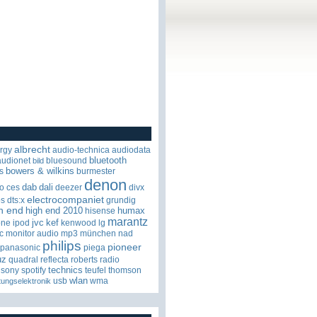
albrecht
rgy
audio-technica
audiodata
bluetooth
audionet
bluesound
bild
bowers & wilkins
s
burmester
denon
dab
dali
o
ces
deezer
divx
electrocompaniet
os
dts:x
grundig
h end
high end 2010
humax
hisense
marantz
jvc
kef
one
ipod
kenwood
lg
c
monitor audio
mp3
münchen
nad
philips
pioneer
panasonic
piega
uz
quadral
reflecta
roberts radio
technics
sony
spotify
teufel
thomson
wlan
usb
wma
tungselektronik