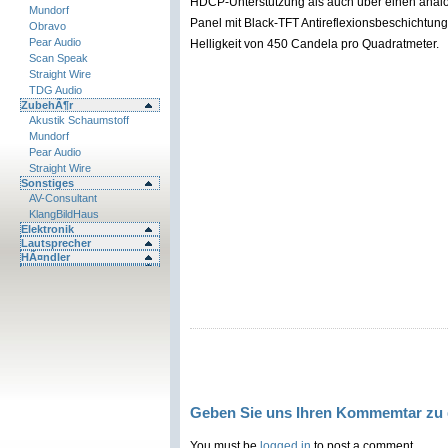
HDCP-Unterstützung als auch über einen ana
Mundorf
Panel mit Black-TFT Antireflexionsbeschichtung 
Obravo
Pear Audio
Helligkeit von 450 Candela pro Quadratmeter.
Scan Speak
Straight Wire
TDG Audio
ZubehÃ¶r
Akustik Schaumstoff
Mundorf
Pear Audio
Straight Wire
Sonstiges
AV-Consultant
KlangBildHaus
Elektronik
Lautsprecher
HÃ¤ndler
Geben Sie uns Ihren Kommemtar zu 
You must be
logged in
to post a comment.