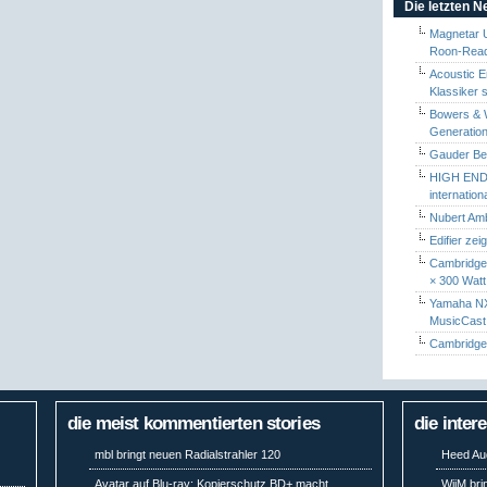
Die letzten 
Magnetar 
Roon-Read
Acoustic E
Klassiker 
Bowers & W
Generation
Gauder Berl
HIGH END 
internatio
Nubert Amb
Edifier zei
Cambridge 
× 300 Watt
Yamaha NX-
MusicCas
Cambridge 
die meist kommentierten stories
die inter
mbl bringt neuen Radialstrahler 120
Heed Aud
Avatar auf Blu-ray: Kopierschutz BD+ macht
WiiM bri