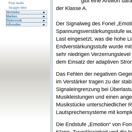
gibt eine Antwort dar
Pear Audio
der Klasse A.
Straight Wire
Vertriebe
Marken
Elektronik
Der Signalweg des Fonel „Emotio
HÃ¤ndler
Spannungsverstärkungsstufe wu
Last eingesetzt, was die hohe Li
Endverstärkungsstufe wurde mi
sehr niedrigen Verzerrungsleve
dem Einsatz der adaptiven Stro
Das Fehlen der negativen Gegen
im Verstärker tragen zu der sta
Signaleingrenzung bei Überlastu
Musikleistungen und einen ang
Musikstücke unterschiedlicher R
Lautsprechersysteme mit komple
Die Endstufe „Emotion“ von Fone