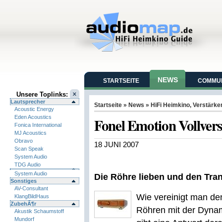
NEWS
STARTSEITE
COMMUN
Unsere Toplinks:
Lautsprecher
Startseite
»
News
»
HiFi Heimkino
,
Verstärke
Acoustic Energy
Eden Acoustics
Fonel Emotion Vollver
Fonica International
MJ Acoustics
Obravo
18 JUNI 2007
Scan Speak
System Audio
TDG Audio
System Audio
Die Röhre lieben und den Tran
Sonstiges
AV-Consultant
Wie vereinigt man de
KlangBildHaus
ZubehÃ¶r
Röhren mit der Dynam
Akustik Schaumstoff
Mundorf