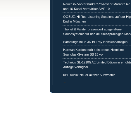
Neuer AV-Vorverstärker/Prozessor Marantz AV 
und 16-Kanal-Verstärker AMP 10
QOBUZ: Hi-Res-Listening Sessions auf der Hig
End in München
Thonet & Vander präsentiert ausgefallene
Soundsysteme für den deutschsprachigen Mark
Samsungs neue 3D Blu-ray Heimkinoanlagen
Harman Kardon stellt sein erstes Heimkino-
Soundbar-System SB 15 vor
Technics SL-1210GAE Limited Edition in erhöht
Auflage verfügbar
KEF Audio: Neuer aktiver Subwoofer