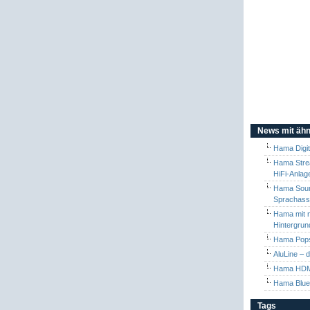
News mit ähn
Hama Digit
Hama Stre
HiFi-Anlag
Hama Sound
Sprachass
Hama mit 
Hintergrun
Hama Pops
AluLine – 
Hama HDMI
Hama Blue
Tags