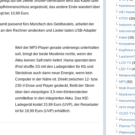
gelegt auf die zweite Shuffle-Generation wird das Kabel über
Heimkinos
opfhöreranschluss angedockt, das andere Ende wandert über
HiFi Heimk
gt bei 10,99 Euro.
HTDV
(20
mit passend fürs Münzfach des Geldbeutels, arbeitet der
Industrie 
h an den Rechner anstecken und Lieder laden.USB-Adapter
Internetrad
Kabel
(16)
Kompaktan
Weil der MP3-Player gerade unterwegs unterhalten
Kopfhörer
soll, bringt der beste Musikmix nichts, wenn der
Lautsprec
Akku keinen Saft mehr liefert. Hama spendet dem
LCD-TV
(3
iPod shuffle 2G mit den Ladegeräten für Kfz und
LED-TV
(4
Steckdose auch dann neue Energie, wenn kein
Medienmöb
Computer in der Nähe ist. Direkt zwischen 12- bzw.
MP3
(52)
230-V-Dose und Player gesteckt, fließt der Strom
Multi-Roo
über den vierpoligen 3,5-mm-Klinkenstecker
Musikserv
unmittelbar in den integrierten Akku. Das KfZ-
Netzwerkp
Ladegerät kostet 15,99 Euro (UVP), der Reiselader
nicht eing
ist für 18,99 Euro (UVP) erhältlich.
OLED-TV
Phonovors
Plasma-T
Plattenspie