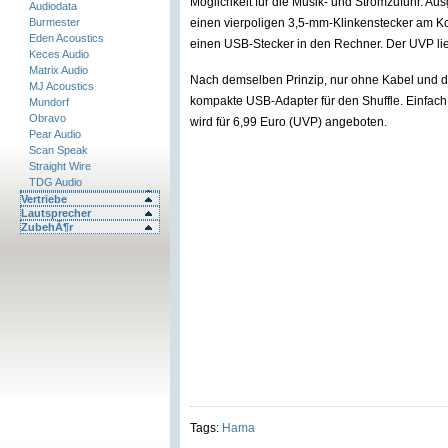
Möglichkeit für die Musik- und Stromzufuhr. Aus
Audiodata
Burmester
einen vierpoligen 3,5-mm-Klinkenstecker am K
Eden Acoustics
einen USB-Stecker in den Rechner. Der UVP lie
Keces Audio
Matrix Audio
Nach demselben Prinzip, nur ohne Kabel und da
MJ Acoustics
kompakte USB-Adapter für den Shuffle. Einfac
Mundorf
Obravo
wird für 6,99 Euro (UVP) angeboten.
Pear Audio
Scan Speak
Straight Wire
TDG Audio
Vertriebe
Lautsprecher
ZubehÃ¶r
Tags:
Hama