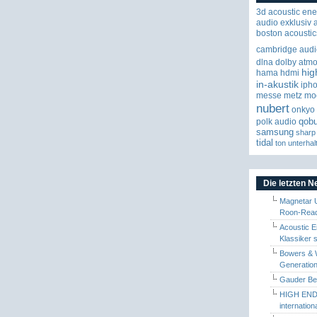
3d
acoustic ene
audio exklusiv
boston acoustic
cambridge audi
dlna
dolby atm
hig
hama
hdmi
in-akustik
iph
messe
metz
mo
nubert
onkyo
qob
polk audio
samsung
sharp
tidal
ton
unterhal
Die letzten 
Magnetar 
Roon-Read
Acoustic E
Klassiker 
Bowers & W
Generation
Gauder Berl
HIGH END 
internatio