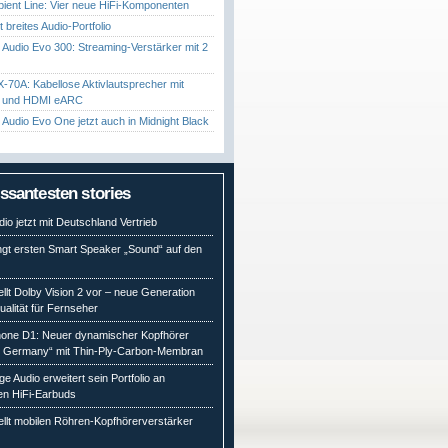
ient Line: Vier neue HiFi-Komponenten
gt breites Audio-Portfolio
Audio Evo 300: Streaming-Verstärker mit 2
70A: Kabellose Aktivlautsprecher mit
t und HDMI eARC
Audio Evo One jetzt auch in Midnight Black
essantesten stories
io jetzt mit Deutschland Vertrieb
ngt ersten Smart Speaker „Sound“ auf den
ellt Dolby Vision 2 vor – neue Generation
qualität für Fernseher
ne D1: Neuer dynamischer Kopfhörer
n Germany“ mit Thin-Ply-Carbon-Membran
e Audio erweitert sein Portfolio an
en HiFi-Earbuds
ellt mobilen Röhren-Kopfhörerverstärker