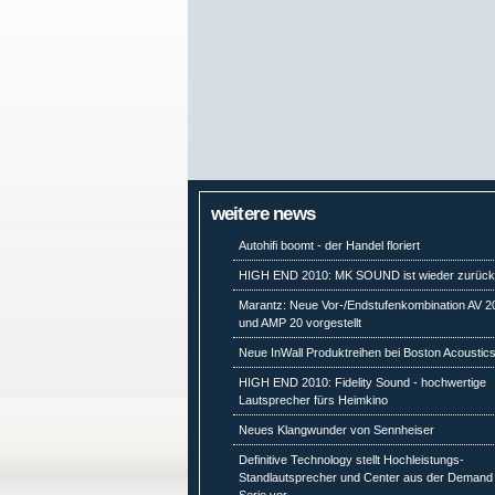
weitere news
Autohifi boomt - der Handel floriert
HIGH END 2010: MK SOUND ist wieder zurüc
Marantz: Neue Vor-/Endstufenkombination AV 2
und AMP 20 vorgestellt
Neue InWall Produktreihen bei Boston Acoustic
HIGH END 2010: Fidelity Sound - hochwertige
Lautsprecher fürs Heimkino
Neues Klangwunder von Sennheiser
Definitive Technology stellt Hochleistungs-
Standlautsprecher und Center aus der Demand
Serie vor