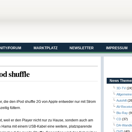
ITY/FORUM
MARKTPLATZ
NEWSLETTER
IMPRESSUM
d shuffle
News Themen
3D-TV
(24
Allgemeine
Autohifi
(26
vor, die den iPod shuffle 2G von Apple entweder nur mit Strom
AV-Receiv
eitig füttern.
Blu-Ray
(9
CD
(37)
ht, weil er den Player nicht nur zu Hause, sondern auch am
DA-Wandl
on Hama mit einem USB-Kabel eine weitere, platzsparende
DVD
(40)