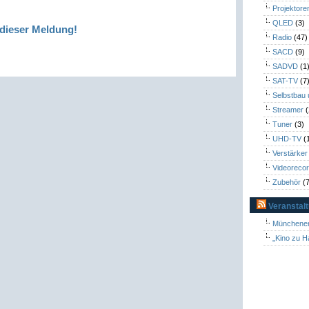
Projektore
QLED
(3)
dieser Meldung!
Radio
(47)
SACD
(9)
SADVD
(1
SAT-TV
(7
Selbstbau
Streamer
(
Tuner
(3)
UHD-TV
(
Verstärker
Videoreco
Zubehör
(7
Veranstal
Münchener
„Kino zu H