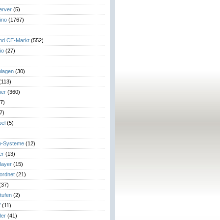
erver
(5)
ino
(1767)
)
und CE-Markt
(552)
io
(27)
lagen
(30)
(113)
her
(360)
7)
7)
el
(5)
m-Systeme
(12)
er
(13)
layer
(15)
eordnet
(21)
(37)
tufen
(2)
V
(11)
ler
(41)