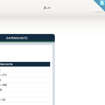
//-->
DATENSCHUTZ
bereiche
)
s
(77)
)
er
(88)
9)
er
(6)