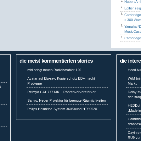
Nubert Amb
Edifier zei
Cambridge 
× 300 Watt
Yamaha NX-
MusicCas
Cambridge 
die meist kommentierten stories
die inter
mbl bringt neuen Radialstrahler 120
Heed Aud
k
Avatar auf Blu-ray: Kopierschutz BD+ macht
WiiM bri
Probleme
Markt
0
Reimyo CAT-777 MK-II Röhrenvorverstärker
Dolby st
der Bild
s
Sanyo: Neuer Projektor für beengte Räumlichkeiten
HEDDpho
Philips Heimkino-System 360Sound HTS9520
„Made i
Cambridg
drahtlos
Cayin st
RU9 vor