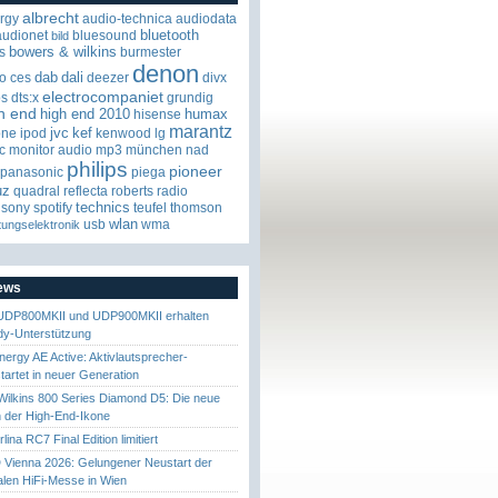
albrecht
rgy
audio-technica
audiodata
bluetooth
audionet
bluesound
bild
bowers & wilkins
s
burmester
denon
dab
dali
o
ces
deezer
divx
electrocompaniet
os
dts:x
grundig
h end
high end 2010
humax
hisense
marantz
jvc
kef
one
ipod
kenwood
lg
c
monitor audio
mp3
münchen
nad
philips
pioneer
panasonic
piega
uz
quadral
reflecta
roberts radio
technics
sony
spotify
teufel
thomson
wlan
usb
wma
tungselektronik
News
UDP800MKII und UDP900MKII erhalten
y-Unterstützung
nergy AE Active: Aktivlautsprecher-
startet in neuer Generation
ilkins 800 Series Diamond D5: Die neue
 der High-End-Ikone
ina RC7 Final Edition limitiert
Vienna 2026: Gelungener Neustart der
nalen HiFi-Messe in Wien