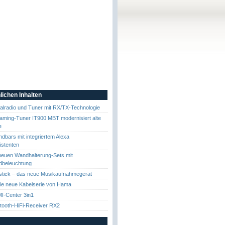
lichen Inhalten
alradio und Tuner mit RX/TX-Technologie
aming-Tuner IT900 MBT modernisiert alte
e
bars mit integriertem Alexa
istenten
neuen Wandhalterung-Sets mit
dbeleuchtung
tick – das neue Musikaufnahmegerät
die neue Kabelserie von Hama
-Center 3in1
tooth-HiFi-Receiver RX2