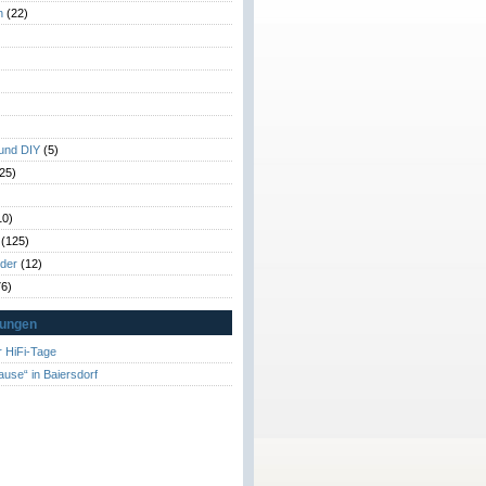
n
(22)
)
)
 und DIY
(5)
25)
10)
(125)
rder
(12)
6)
tungen
 HiFi-Tage
ause“ in Baiersdorf