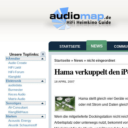
NEWS
STARTSEITE
COMMUN
Unsere Toplinks:
HÃ¤ndler
Startseite
»
News
»
nicht eingeordnet
Audio Creativ
HiFi Liebl
Hama verkuppelt den iPo
HiFi-Forum
Klangbild
Elektronik
18 APRIL 2007
audiodata
Burmester
Keces Audio
Hama stellt gleich vier Geräte 
Matrix Audio
Sonstiges
oder mit Strom und Daten gleichz
AV-Consultant
KlangBildHaus
Marken
Wem die mitgelieferte Dockingstation nicht reic
Acoustic Energy
Arbeitsplatz oder unterwegs nutzt, bekommt v
Akustik Schaumstoff