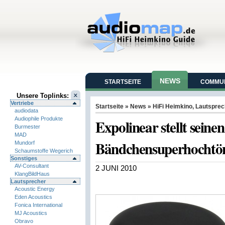
NEWS
STARTSEITE
COMMUN
Unsere Toplinks:
Vertriebe
Startseite
»
News
»
HiFi Heimkino
,
Lautsprec
audiodata
Audiophile Produkte
Expolinear stellt seine
Burmester
MAD
Bändchensuperhochtön
Mundorf
Schaumstoffe Wegerich
Sonstiges
AV-Consultant
2 JUNI 2010
KlangBildHaus
Lautsprecher
Acoustic Energy
Eden Acoustics
Fonica International
MJ Acoustics
Obravo