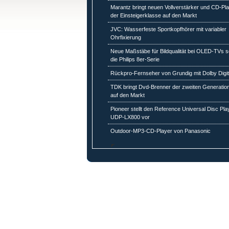
Marantz bringt neuen Vollverstärker und CD-Pl
der Einsteigerklasse auf den Markt
JVC: Wasserfeste Sportkopfhörer mit variabler
Ohrfixierung
Neue Maßstäbe für Bildqualität bei OLED-TVs s
die Philips 8er-Serie
Rückpro-Fernseher von Grundig mit Dolby Digit
TDK bringt Dvd-Brenner der zweiten Generatio
auf den Markt
Pioneer stellt den Reference Universal Disc Pla
UDP-LX800 vor
Outdoor-MP3-CD-Player von Panasonic