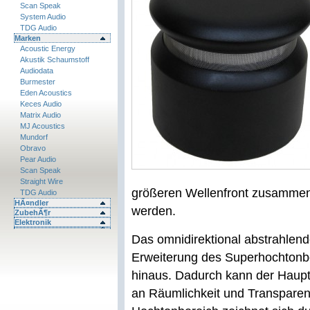
Scan Speak
System Audio
TDG Audio
Marken
Acoustic Energy
Akustik Schaumstoff
Audiodata
Burmester
Eden Acoustics
Keces Audio
Matrix Audio
MJ Acoustics
Mundorf
Obravo
Pear Audio
Scan Speak
Straight Wire
größeren Wellenfront zusammen 
TDG Audio
HÃ¤ndler
werden.
ZubehÃ¶r
Elektronik
Das omnidirektional abstrahlend
Erweiterung des Superhochtonbe
hinaus. Dadurch kann der Haupt
an Räumlichkeit und Transparenz