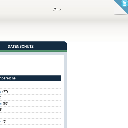
//-->
DATENSCHUTZ
bereiche
)
s
(77)
)
er
(88)
9)
er
(6)