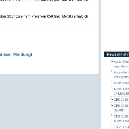
r 2017 zu einem Preis von €99 (inkl. MwSt.) erhältlich
r 2017 zu einem Preis von €59 (inkl. MwSt.) erhältlich
dieser Meldung!
News mit ähn
Audio-Tech
legendäre
Audio-Tech
der Einsti
Audio-Tec
Audio-Tech
LP120XU
CES 2018:
CES 2018: 
S200BT
CES 2018: 
Audio-Tec
IFA 2017: 