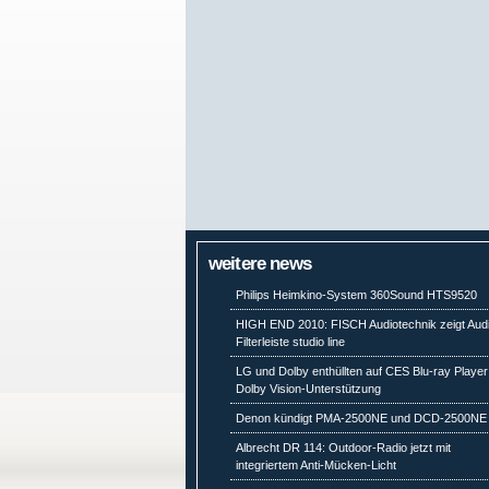
weitere news
Philips Heimkino-System 360Sound HTS9520
HIGH END 2010: FISCH Audiotechnik zeigt Aud
Filterleiste studio line
LG und Dolby enthüllten auf CES Blu-ray Player
Dolby Vision-Unterstützung
Denon kündigt PMA-2500NE und DCD-2500NE
Albrecht DR 114: Outdoor-Radio jetzt mit
integriertem Anti-Mücken-Licht