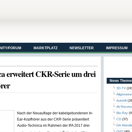
ITY/FORUM
MARKTPLATZ
NEWSLETTER
IMPRESSUM
a erweitert CKR-Serie um drei
News Themen
örer
3D-TV
(24
Allgemeine
Autohifi
(26
AV-Receiv
Nach der Neuauflage der kabelgebundenen In-
Blu-Ray
(9
Ear-Kopfhörer aus der CKR-Serie präsentiert
CD
(37)
Audio-Technica im Rahmen der IFA 2017 drei
DA-Wandl
DVD
(40)
®