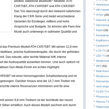
weitere, kabellose Bluetooth
-Modelle: ATH-
Heimkinos
CKR75BT, ATH-CKR55BT und ATH-CKR35BT.
HiFi Heimk
Das Trio überzeugt durch den bekannt natürlichen
HTDV
(20
Klang der CKR-Serie und bietet verschiedene
Industrie 
Varianten für Einsteiger, mittlere und hohe
Internetrad
Ansprüche und Budgets. So können alle Fans ihre
Kabel
(16)
Musik auch unterwegs in optimaler Qualität und
Kompaktan
Kopfhörer
Lautsprec
 ist das Premium-Modell ATH-CKR75BT. Mit seinen 11,8-mm-
LCD-TV
(3
istallklare, präzise Audiowiedergabe, die durch die gefrästen
LED-TV
(4
 Das robuste, aber leichte Material hilft, interne
Medienmöb
uf die Audioqualität auswirken können. Und auch optisch ist
MP3
(52)
tiven Gun-Metal-Finish ein echtes Highlight.
Multi-Roo
CKR55BT mit einer hervorragenden Schallisolierung und ist
Musikserv
mgebungen. Darüber hinaus sind die 10,7-mm-Treiber mit
Netzwerkp
wünschte interne Resonanzen minimieren und für eine
nicht eing
OLED-TV
Phonovors
it seinen 9,8-mm-Treibern ist der leichteste der neuen
Plasma-T
 Silber erhältlich. Auch dieses Modell zeichnet sich durch
Plattenspie