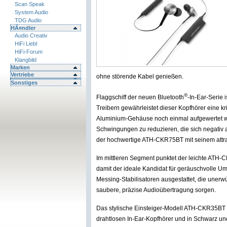
Scan Speak
System Audio
TDG Audio
HÃ¤ndler
Audio Creativ
HiFi Liebl
HiFi-Forum
Klangbild
Marken
Vertriebe
ohne störende Kabel genießen.
Sonstiges
®
Flaggschiff der neuen Bluetooth
-In-Ear-Serie
Treibern gewährleistet dieser Kopfhörer eine kr
Aluminium-Gehäuse noch einmal aufgewertet wird.
Schwingungen zu reduzieren, die sich negativ a
der hochwertige ATH-CKR75BT mit seinem attrak
Im mittleren Segment punktet der leichte ATH-
damit der ideale Kandidat für geräuschvolle U
Messing-Stabilisatoren ausgestattet, die uner
saubere, präzise Audioübertragung sorgen.
Das stylische Einsteiger-Modell ATH-CKR35BT m
drahtlosen In-Ear-Kopfhörer und in Schwarz und