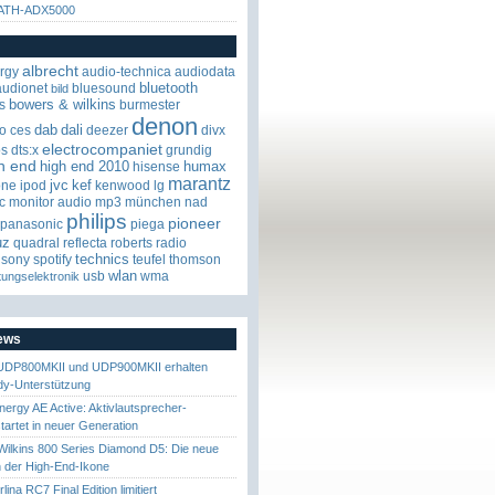
 ATH-ADX5000
albrecht
rgy
audio-technica
audiodata
bluetooth
audionet
bluesound
bild
bowers & wilkins
s
burmester
denon
dab
dali
o
ces
deezer
divx
electrocompaniet
os
dts:x
grundig
h end
high end 2010
humax
hisense
marantz
jvc
kef
one
ipod
kenwood
lg
c
monitor audio
mp3
münchen
nad
philips
pioneer
panasonic
piega
uz
quadral
reflecta
roberts radio
technics
sony
spotify
teufel
thomson
wlan
usb
wma
tungselektronik
News
UDP800MKII und UDP900MKII erhalten
y-Unterstützung
nergy AE Active: Aktivlautsprecher-
startet in neuer Generation
ilkins 800 Series Diamond D5: Die neue
 der High-End-Ikone
ina RC7 Final Edition limitiert