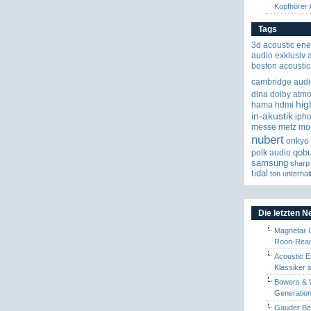
Kopfhörer
Tags
3d
acoustic ene
audio exklusiv
boston acoustic
cambridge audi
dlna
dolby atm
hig
hama
hdmi
in-akustik
iph
messe
metz
mo
nubert
onkyo
qob
polk audio
samsung
sharp
tidal
ton
unterhal
Die letzten 
Magnetar 
Roon-Read
Acoustic E
Klassiker 
Bowers & W
Generation
Gauder Berl