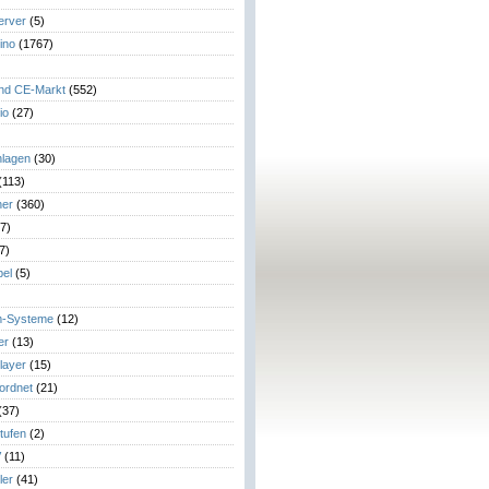
erver
(5)
ino
(1767)
)
und CE-Markt
(552)
io
(27)
lagen
(30)
(113)
her
(360)
7)
7)
el
(5)
m-Systeme
(12)
er
(13)
layer
(15)
eordnet
(21)
(37)
tufen
(2)
V
(11)
ler
(41)