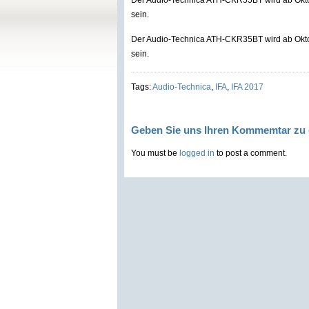
Der Audio-Technica ATH-CKR55BT wird ab Oktobe
sein.
Der Audio-Technica ATH-CKR35BT wird ab Oktobe
sein.
Tags:
Audio-Technica
,
IFA
,
IFA 2017
Geben Sie uns Ihren Kommemtar zu 
You must be
logged in
to post a comment.