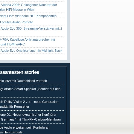
Vienna 2026: Gelungener Neustart der
nalen HiFi-Messe in Wien
ient Line: Vier neue HiFi-Komponenten
gt breites Audio-Portfolio
Audio Evo 300: Streaming-Verstärker mit 2
70A: Kabellose Aktivlautsprecher mit
t und HDMI eARC
Audio Evo One jetzt auch in Midnight Black
essantesten stories
io jetzt mit Deutschland Vertrieb
ngt ersten Smart Speaker „Sound“ auf den
ellt Dolby Vision 2 vor – neue Generation
qualität für Fernseher
ne D1: Neuer dynamischer Kopfhörer
n Germany“ mit Thin-Ply-Carbon-Membran
e Audio erweitert sein Portfolio an
en HiFi-Earbuds