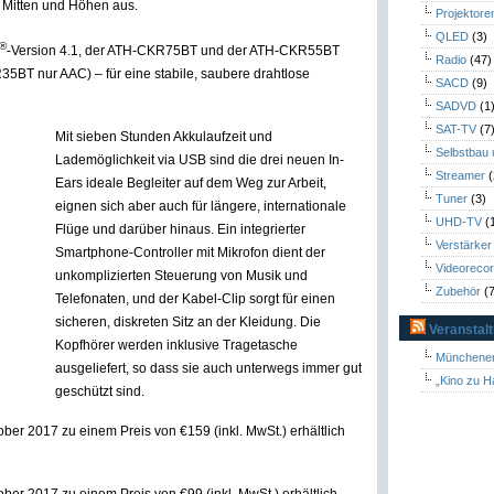
 Mitten und Höhen aus.
Projektore
QLED
(3)
®
-Version 4.1, der ATH-CKR75BT und der ATH-CKR55BT
Radio
(47)
T nur AAC) – für eine stabile, saubere drahtlose
SACD
(9)
SADVD
(1
SAT-TV
(7
Mit sieben Stunden Akkulaufzeit und
Selbstbau
Lademöglichkeit via USB sind die drei neuen In-
Streamer
(
Ears ideale Begleiter auf dem Weg zur Arbeit,
Tuner
(3)
eignen sich aber auch für längere, internationale
UHD-TV
(
Flüge und darüber hinaus. Ein integrierter
Verstärker
Smartphone-Controller mit Mikrofon dient der
Videoreco
unkomplizierten Steuerung von Musik und
Zubehör
(7
Telefonaten, und der Kabel-Clip sorgt für einen
sicheren, diskreten Sitz an der Kleidung. Die
Veranstal
Kopfhörer werden inklusive Tragetasche
Münchener
ausgeliefert, so dass sie auch unterwegs immer gut
„Kino zu H
geschützt sind.
r 2017 zu einem Preis von €159 (inkl. MwSt.) erhältlich