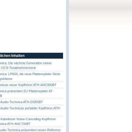
lichen Inhalten
nica: Die nächste Generation seiner
n OC9-Tonabnehmerserie
nica: LP60X, die neue Plattenspieler-Serie
egsklasse
hnicas neuer Kopfhörer ATH-ANC900BT
nica präsentiert DJ-Plattenspieler AT-
SB
 Audio-Technica ATH-DSR5BT
Audio-Technicas portabler Kopfhörer ATH-
Kabelloser Noise-Cancelling-Kopfhörer
hnica ATH-ANC700BT
Audio-Technica präsentiert neuen Referenz-