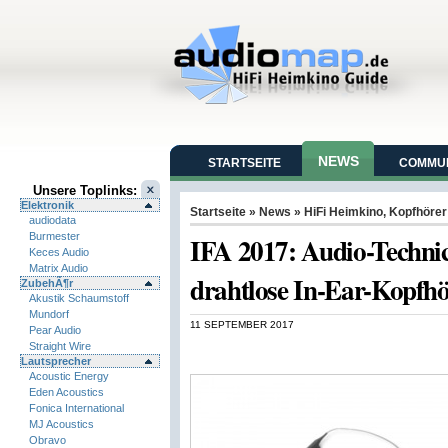
NEWS
STARTSEITE
COMMUN
Unsere Toplinks:
Elektronik
Startseite
»
News
»
HiFi Heimkino
,
Kopfhörer
audiodata
Burmester
IFA 2017: Audio-Technic
Keces Audio
Matrix Audio
drahtlose In-Ear-Kopfh
ZubehÃ¶r
Akustik Schaumstoff
Mundorf
11 SEPTEMBER 2017
Pear Audio
Straight Wire
Lautsprecher
Acoustic Energy
Eden Acoustics
Fonica International
MJ Acoustics
Obravo