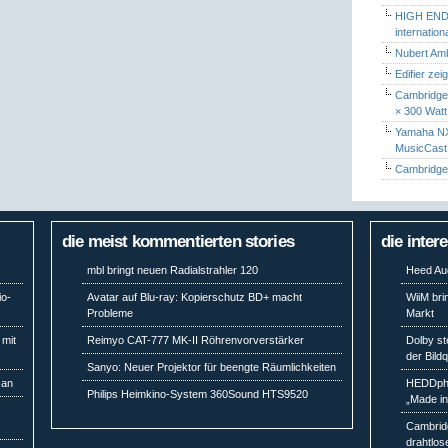
HIGH END 
internatio
Nubert Amb
Edifier zei
Cambridge 
× 300 Watt
Yamaha NX-
MusicCas
Cambridge 
die meist kommentierten stories
die inter
mbl bringt neuen Radialstrahler 120
Heed Aud
io-
Avatar auf Blu-ray: Kopierschutz BD+ macht
WiiM bri
Probleme
Markt
 mit
Reimyo CAT-777 MK-II Röhrenvorverstärker
Dolby st
der Bild
Sanyo: Neuer Projektor für beengte Räumlichkeiten
 an
HEDDpho
Philips Heimkino-System 360Sound HTS9520
„Made i
Cambridg
drahtlos