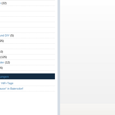
n
(22)
)
)
 und DIY
(5)
25)
10)
(125)
rder
(12)
6)
tungen
 HiFi-Tage
ause“ in Baiersdorf