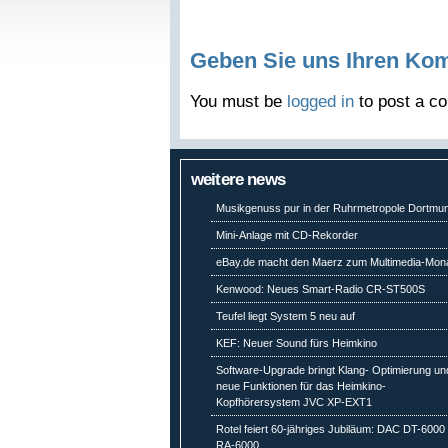
Geben Sie uns Ihren Ko
You must be
logged in
to post a c
weitere news
Musikgenuss pur in der Ruhrmetropole Dortmu
Mini-Anlage mit CD-Rekorder
eBay.de macht den Maerz zum Multimedia-Mon
Kenwood: Neues Smart-Radio CR-ST500S
Teufel liegt System 5 neu auf
KEF: Neuer Sound fürs Heimkino
Software-Upgrade bringt Klang- Optimierung un
neue Funktionen für das Heimkino-
Kopfhörersystem JVC XP-EXT1
Rotel feiert 60-jähriges Jubiläum: DAC DT-6000 
RA-6000