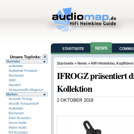
NEWS
STARTSEITE
COMMUN
Unsere Toplinks:
Vertriebe
Startseite
»
News
»
HiFi Heimkino
,
Kopfhörer
audiodata
Audiophile Produkte
IFROGZ präsentiert di
Burmester
MAD
Kollektion
Mundorf
Schaumstoffe Wegerich
Marken
Acoustic Energy
2 OKTOBER 2018
Akustik Schaumstoff
Audiodata
Burmester
Eden Acoustics
Keces Audio
Matrix Audio
MJ Acoustics