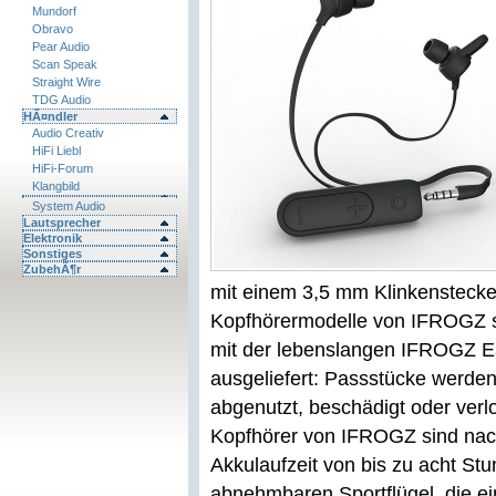
Mundorf
Obravo
Pear Audio
Scan Speak
Straight Wire
TDG Audio
HÃ¤ndler
Audio Creativ
HiFi Liebl
HiFi-Forum
Klangbild
System Audio
Lautsprecher
Elektronik
Sonstiges
ZubehÃ¶r
mit einem 3,5 mm Klinkenstecke
Kopfhörermodelle von IFROGZ si
mit der lebenslangen IFROGZ Ea
ausgeliefert: Passstücke werde
abgenutzt, beschädigt oder verl
Kopfhörer von IFROGZ sind nach
Akkulaufzeit von bis zu acht Stu
abnehmbaren Sportflügel, die e