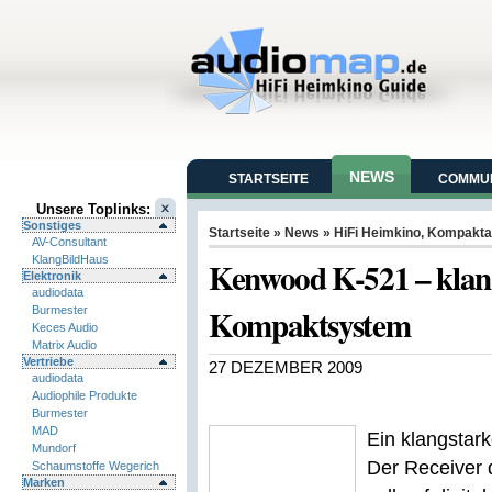
NEWS
STARTSEITE
COMMUN
Unsere Toplinks:
Sonstiges
Startseite
»
News
»
HiFi Heimkino
,
Kompakta
AV-Consultant
KlangBildHaus
Kenwood K-521 – klang
Elektronik
audiodata
Kompaktsystem
Burmester
Keces Audio
Matrix Audio
Vertriebe
27 DEZEMBER 2009
audiodata
Audiophile Produkte
Burmester
MAD
Ein klangsta
Mundorf
Der Receiver 
Schaumstoffe Wegerich
Marken