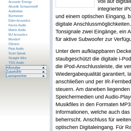
voll auf digit
Acoustic Energy
Akustik Schaumstoff
integrierter i
Audiodata
und einem optischen Eingang, bie
Burmester
Eden Acoustics
digitale Anschlussmöglichkeite
Keces Audio
Matrix Audio
Tonsignale zwei Eingänge, ein 
MJ Acoustics
für aktive Subwoofer zur Verfüg
Mundorf
Obravo
Pear Audio
Unter dem aufklappbaren Deckel
Scan Speak
staubgeschützt die digitale i-P
Straight Wire
TDG Audio
die iPod-Anschlussleiste, die ve
HÃ¤ndler
ZubehÃ¶r
Wiedergabequalität garantiert, l
Lautsprecher
anschließen und per IR-Fernbed
steuern. Am daneben liegenden 
Speichermedien und Audio-Play
Musikfiles in den Formaten MP
Informationen, welche auch das 
beherrscht. Anschluss für weite
optischen Digitaleingang. Für R