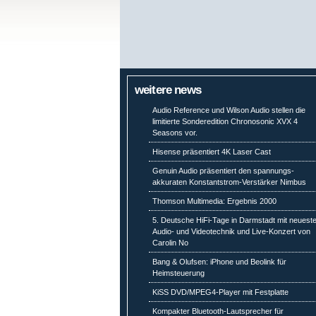
weitere news
Audio Reference und Wilson Audio stellen die
limitierte Sonderedition Chronosonic XVX 4
Seasons vor.
Hisense präsentiert 4K Laser Cast
Genuin Audio präsentiert den spannungs-
akkuraten Konstantstrom-Verstärker Nimbus
Thomson Multimedia: Ergebnis 2000
5. Deutsche HiFi-Tage in Darmstadt mit neuest
Audio- und Videotechnik und Live-Konzert von
Carolin No
Bang & Olufsen: iPhone und Beolink für
Heimsteuerung
KiSS DVD/MPEG4-Player mit Festplatte
Kompakter Bluetooth-Lautsprecher für